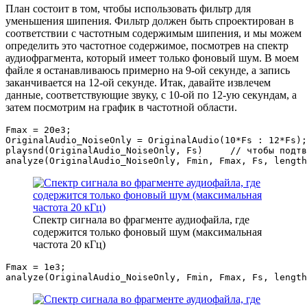
План состоит в том, чтобы использовать фильтр для
уменьшения шипения. Фильтр должен быть спроектирован в
соответствии с частотным содержимым шипения, и мы можем
определить это частотное содержимое, посмотрев на спектр
аудиофрагмента, который имеет только фоновый шум. В моем
файле я останавливаюсь примерно на 9-ой секунде, а запись
заканчивается на 12-ой секунде. Итак, давайте извлечем
данные, соответствующие звуку, с 10-ой по 12-ую секундам, а
затем посмотрим на график в частотной области.
Fmax 
=
20e3
;
OriginalAudio_NoiseOnly 
=
OriginalAudio
(
10
*
Fs 
:
12
*
Fs
)
;
playsnd
(
OriginalAudio_NoiseOnly
,
 Fs
)
// чтобы подтв
analyze
(
OriginalAudio_NoiseOnly
,
 Fmin
,
 Fmax
,
 Fs
,
length
Спектр сигнала во фрагменте аудиофайла, где
содержится только фоновый шум (максимальная
частота 20 кГц)
Fmax 
=
1e3
;
analyze
(
OriginalAudio_NoiseOnly
,
 Fmin
,
 Fmax
,
 Fs
,
length