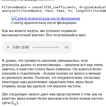
FilteredAudio 
=
convol
(
FIR_coefficients
,
 OriginalAudio
)
analyze
(
FilteredAudio
,
 Fmin
,
 Fmax
,
 Fs
,
length
(
FilteredA
Спектр аудиосигнала после фильтрации
Как вы можете видеть, мы успешно подавили
высокочастотный контент. Вот получившийся звук:
Я думаю, что громкость шипения уменьшилась, хотя
результаты далеки от впечатляющих – шипение всё еще очень
заметно, и качество голоса было изменено. Он кажется более
плоским и отдаленным – больше похоже на запись и меньше
на реальную жизнь. Полагаю, это неудивительно, поскольку
некоторые едва различимые характеристики звука были
утеряны, когда мы удалили эти верхние частоты.
Две следующие записи дают вам представление о том, как на
качество звука влияет более высокая или более низкая частота
среза (f
).
ср