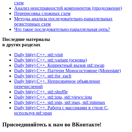
схем
Анализ неисправностей компонентов (продолжение)
Перерисовка сложных схем
Методы анализа последовательно-параллельных
резисторных схем
Что такое последовательно-параллельная цепь?
Последние материалы
в других разделах
Daily bit(e) C++. std::visit
Daily bit(e) C++. std::variant (основы)
Daily bit(e) C++. Корректный вызов std::swap
Daily bit(e) C++. Паттерн Моносостояние (Monostate)
Daily bit(e) C++. std::for_each
Daily bit(e) C++. Непрозрачное объявление
перечислений
Daily bit(e) C++. std::shuffle
Daily bit(e) C++. std::iota, std::views::iota
Daily bit(e) C++. std::min, std::max, std::minmax
Daily bit(e) C++. Работа с массивами в стиле C,
используя std::span
Присоединяйтесь к нам во ВКонтакте!