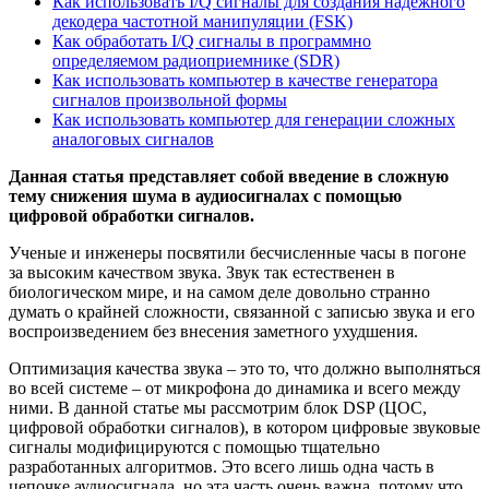
Как использовать I/Q сигналы для создания надежного
декодера частотной манипуляции (FSK)
Как обработать I/Q сигналы в программно
определяемом радиоприемнике (SDR)
Как использовать компьютер в качестве генератора
сигналов произвольной формы
Как использовать компьютер для генерации сложных
аналоговых сигналов
Данная статья представляет собой введение в сложную
тему снижения шума в аудиосигналах с помощью
цифровой обработки сигналов.
Ученые и инженеры посвятили бесчисленные часы в погоне
за высоким качеством звука. Звук так естественен в
биологическом мире, и на самом деле довольно странно
думать о крайней сложности, связанной с записью звука и его
воспроизведением без внесения заметного ухудшения.
Оптимизация качества звука – это то, что должно выполняться
во всей системе – от микрофона до динамика и всего между
ними. В данной статье мы рассмотрим блок DSP (ЦОС,
цифровой обработки сигналов), в котором цифровые звуковые
сигналы модифицируются с помощью тщательно
разработанных алгоритмов. Это всего лишь одна часть в
цепочке аудиосигнала, но эта часть очень важна, потому что