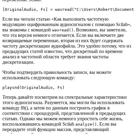
[
OriginalAudio
,
 Fs
]
=
wavread
(
"C:\Users\Robert\Document
Если вы читали статью «Как выполнить частотную
модуляцию оцифрованным аудиосигналом с помощью Scilab»,
вы знакомы с командой
. Возможно, вы заметили,
wavread()
что эта версия немного отличается. Если вы включаете две
возвращаемые переменные, вторая из них будет содержать
частоту дискретизации аудиофайла. Это удобно потому, что из
предыдущих статей известно, что дискретный по времени
анализ в частотной области требует знания частоты
дискретизации.
Чтобы подтвердить правильность записи, вы можете
использовать следующую команду:
playsnd
(
OriginalAudio
,
 Fs
)
Теперь давайте посмотрим на спектральные характеристики
этого аудиосигнала. Разумеется, мы могли бы использовать
команду fft(), а затем по данным построить график в
соответствии с процедурой, представленной в предыдущих
статьях. Однако мы можем немного упростить себе жизнь,
воспользовавшись командой Scilab
. Если вы
analyze()
передадите этой функции массив, представляющий