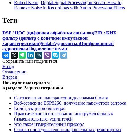
Robert Keim
.
Digital Signal Processing in Scilab: How to
Remove Noise in Recordings with Audio Processing Filters
Теги
DSP / ЦОС (цифровая обработка сигналов)
FIR / КИХ
фильтр (фильтр с конечной импульсной
характеристикой)
Scilab
Аудиосигнал
Оцифрованный
аудиосигнал
Подавление шума
Сохранить или поделиться
Назад
Оглавление
Вперед
Последние материалы
в разделе Радиоэлектроника
Согласование импедансов и диаграмма Смита
Веб-сервер на ESP8266: получение параметров запроса
Конструкция вольтметра
Практическое использование инструментальных
(измерительных) усилителей
Что такое измерительный прибор?
Сборка последовательно-параллельных резисторных