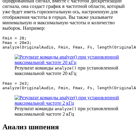
оцифрованный сигнал, вместе с частотой дискретизации
сигнала, она создаст график в частотной области, который
уже будет иметь горизонтальную ось, настроенную для
отображения частоты в герцах. Вы также указываете
минимальную и максимальную частоты и количество
выборок. Например:
Fmin 
=
20
;
Fmax 
=
20e3
;
analyze
(
OriginalAudio
,
 Fmin
,
 Fmax
,
 Fs
,
length
(
OriginalA
Результат команды
при установленной
analyze()
максимальной частоте 20 кГц
Fmax 
=
2e3
;
analyze
(
OriginalAudio
,
 Fmin
,
 Fmax
,
 Fs
,
length
(
OriginalA
Результат команды
при установленной
analyze()
максимальной частоте 2 кГц
Анализ шипения