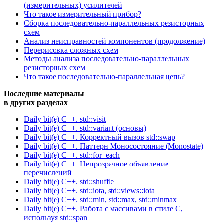
(измерительных) усилителей
Что такое измерительный прибор?
Сборка последовательно-параллельных резисторных
схем
Анализ неисправностей компонентов (продолжение)
Перерисовка сложных схем
Методы анализа последовательно-параллельных
резисторных схем
Что такое последовательно-параллельная цепь?
Последние материалы
в других разделах
Daily bit(e) C++. std::visit
Daily bit(e) C++. std::variant (основы)
Daily bit(e) C++. Корректный вызов std::swap
Daily bit(e) C++. Паттерн Моносостояние (Monostate)
Daily bit(e) C++. std::for_each
Daily bit(e) C++. Непрозрачное объявление
перечислений
Daily bit(e) C++. std::shuffle
Daily bit(e) C++. std::iota, std::views::iota
Daily bit(e) C++. std::min, std::max, std::minmax
Daily bit(e) C++. Работа с массивами в стиле C,
используя std::span