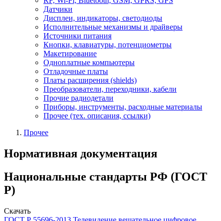
RF, Wi-Fi, Bluetooth, GSM, GPRS, GPS
Датчики
Дисплеи, индикаторы, светодиоды
Исполнительные механизмы и драйверы
Источники питания
Кнопки, клавиатуры, потенциометры
Макетирование
Одноплатные компьютеры
Отладочные платы
Платы расширения (shields)
Преобразователи, переходники, кабели
Прочие радиодетали
Приборы, инструменты, расходные материалы
Прочее (тех. описания, ссылки)
Прочее
Нормативная документация
Национальные стандарты РФ (ГОСТ
Р)
Cкачать
ГОСТ Р 55696-2013 Телевидение вещательное цифровое.