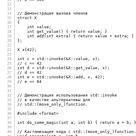
// Демонстрация вызова членов
struct
X
{
int
 value
;
int
get_value
(
)
{
return
 value
;
}
int
add
(
int
 extra
)
{
return
 value 
+
 extra
;
}
}
;
X x
{
42
}
;
int
 c 
=
 std
::
invoke
(
&
X
::
value
,
 x
)
;
// c == 42
int
 d 
=
 std
::
invoke
(
&
X
::
get_value
,
 x
)
;
// d == 42
int
 e 
=
 std
::
invoke
(
&
X
::
add
,
 x
,
42
)
;
// e == 84
// Демонстрация использования std::invoke
// в качестве альтернативы для
// std::(move_only_)function.
#
include
<format>
int
do_some_magic
(
int
 a
,
int
 b
)
{
return
 a 
+
 b
;
// Кастомизация кода с std::(move_only_)function