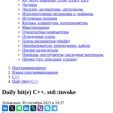
RF, Wi-Fi, Bluetooth, GSM, GPRS, GPS
Датчики
Дисплеи, индикаторы, светодиоды
Исполнительные механизмы и драйверы
Источники питания
Кнопки, клавиатуры, потенциометры
Макетирование
Одноплатные компьютеры
Отладочные платы
Платы расширения (shields)
Преобразователи, переходники, кабели
Прочие радиодетали
Приборы, инструменты, расходные материалы
Прочее (тех. описания, ссылки)
Программирование
Языки программирования
C++
Daily bit(e) C++
Daily bit(e) C++. std::invoke
Добавлено 30 сентября 2023 в 10:37