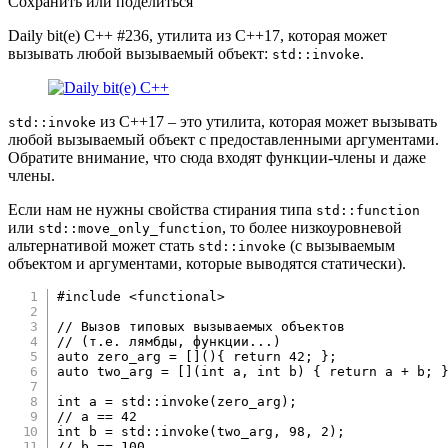
Сохранить или поделиться
Daily bit(e) C++ #236, утилита из C++17, которая может
вызывать любой вызываемый объект:
.
std::invoke
из C++17 – это утилита, которая может вызывать
std::invoke
любой вызываемый объект с предоставленными аргументами.
Обратите внимание, что сюда входят функции-члены и даже
члены.
Если нам не нужны свойства стирания типа
std::function
или
, то более низкоуровневой
std::move_only_function
альтернативой может стать
(с вызываемым
std::invoke
объектом и аргументами, которые выводятся статически).
#
include
<functional>
// Вызов типовых вызываемых объектов
// (т.е. лямбды, функции...)
auto
 zero_arg 
=
[
]
(
)
{
return
42
;
}
;
auto
 two_arg 
=
[
]
(
int
 a
,
int
 b
)
{
return
 a 
+
 b
;
int
 a 
=
 std
::
invoke
(
zero_arg
)
;
// a == 42
int
 b 
=
 std
::
invoke
(
two_arg
,
98
,
2
)
;
// b == 100