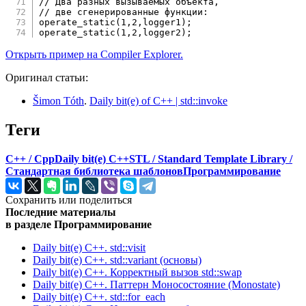
// Два разных вызываемых объекта,
// две сгенерированные функции:
operate_static
(
1
,
2
,
logger1
)
;
operate_static
(
1
,
2
,
logger2
)
;
Открыть пример на Compiler Explorer.
Оригинал статьи:
Šimon Tóth
.
Daily bit(e) of C++ | std::invoke
Теги
C++ / Cpp
Daily bit(e) C++
STL / Standard Template Library /
Стандартная библиотека шаблонов
Программирование
Сохранить или поделиться
Последние материалы
в разделе Программирование
Daily bit(e) C++. std::visit
Daily bit(e) C++. std::variant (основы)
Daily bit(e) C++. Корректный вызов std::swap
Daily bit(e) C++. Паттерн Моносостояние (Monostate)
Daily bit(e) C++. std::for_each