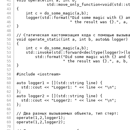
void
operate
(
int
 a
,
int
 b
,
             std
::
move_only_function
<
void
(
std
::
s
{
int
 c 
=
do_some_magic
(
a
,
b
)
;
logger
(
std
::
format
(
"Did some magic with {} a
" the result was {}."
,
 a
,
}
// Статическая кастомизация кода с помощью вызыв
void
operate_static
(
int
 a
,
int
 b
,
auto
&&
 logger
)
{
int
 c 
=
do_some_magic
(
a
,
b
)
;
    std
::
invoke
(
std
::
forward
<
decltype
(
logger
)
>
(
l
        std
::
format
(
"Did some magic with {} and 
" the result was {}."
,
 a
,
 b
,
}
#
include
<iostream>
auto
 logger1 
=
[
]
(
std
::
string line
)
{
  std
::
cout 
<<
"Logger1: "
<<
 line 
<<
"\n"
;
}
;
auto
 logger2 
=
[
]
(
std
::
string line
)
{
  std
::
cout 
<<
"Logger2: "
<<
 line 
<<
"\n"
;
}
;
// Два разных вызываемых объекта, тип стерт:
operate
(
1
,
2
,
logger1
)
;
operate
(
1
,
2
,
logger2
)
;