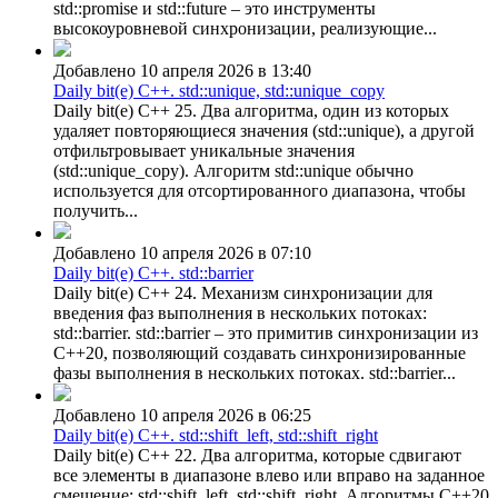
std::promise и std::future – это инструменты
высокоуровневой синхронизации, реализующие...
Добавлено 10 апреля 2026 в 13:40
Daily bit(e) C++. std::unique, std::unique_copy
Daily bit(e) C++ 25. Два алгоритма, один из которых
удаляет повторяющиеся значения (std::unique), а другой
отфильтровывает уникальные значения
(std::unique_copy). Алгоритм std::unique обычно
используется для отсортированного диапазона, чтобы
получить...
Добавлено 10 апреля 2026 в 07:10
Daily bit(e) C++. std::barrier
Daily bit(e) C++ 24. Механизм синхронизации для
введения фаз выполнения в нескольких потоках:
std::barrier. std::barrier – это примитив синхронизации из
C++20, позволяющий создавать синхронизированные
фазы выполнения в нескольких потоках. std::barrier...
Добавлено 10 апреля 2026 в 06:25
Daily bit(e) C++. std::shift_left, std::shift_right
Daily bit(e) C++ 22. Два алгоритма, которые сдвигают
все элементы в диапазоне влево или вправо на заданное
смещение: std::shift_left, std::shift_right. Алгоритмы C++20