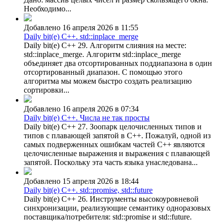
Необходимо...
Добавлено 16 апреля 2026 в 11:55
Daily bit(e) C++. std::inplace_merge
Daily bit(e) C++ 29. Алгоритм слияния на месте:
std::inplace_merge. Алгоритм std::inplace_merge
объединяет два отсортированных поддиапазона в один
отсортированный диапазон. С помощью этого
алгоритма мы можем быстро создать реализацию
сортировки...
Добавлено 16 апреля 2026 в 07:34
Daily bit(e) C++. Числа не так просты
Daily bit(e) C++ 27. Зоопарк целочисленных типов и
типов с плавающей запятой в C++. Пожалуй, одной из
самых подверженных ошибкам частей C++ являются
целочисленные выражения и выражения с плавающей
запятой. Поскольку эта часть языка унаследована...
Добавлено 15 апреля 2026 в 18:44
Daily bit(e) C++. std::promise, std::future
Daily bit(e) C++ 26. Инструменты высокоуровневой
синхронизации, реализующие семантику одноразовых
поставщика/потребителя: std::promise и std::future.