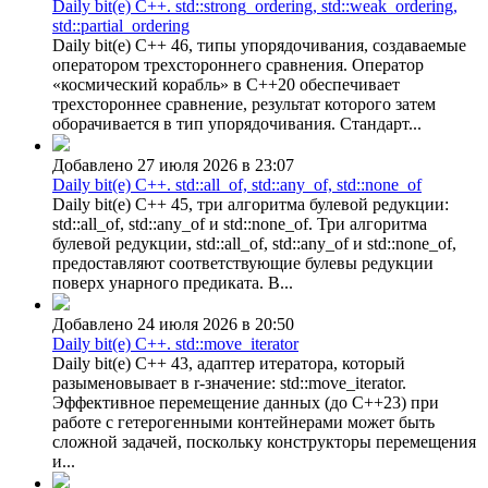
Daily bit(e) C++. std::strong_ordering, std::weak_ordering,
std::partial_ordering
Daily bit(e) C++ 46, типы упорядочивания, создаваемые
оператором трехстороннего сравнения. Оператор
«космический корабль» в C++20 обеспечивает
трехстороннее сравнение, результат которого затем
оборачивается в тип упорядочивания. Стандарт...
Добавлено 27 июля 2026 в 23:07
Daily bit(e) C++. std::all_of, std::any_of, std::none_of
Daily bit(e) C++ 45, три алгоритма булевой редукции:
std::all_of, std::any_of и std::none_of. Три алгоритма
булевой редукции, std::all_of, std::any_of и std::none_of,
предоставляют соответствующие булевы редукции
поверх унарного предиката. В...
Добавлено 24 июля 2026 в 20:50
Daily bit(e) C++. std::move_iterator
Daily bit(e) C++ 43, адаптер итератора, который
разыменовывает в r-значение: std::move_iterator.
Эффективное перемещение данных (до C++23) при
работе с гетерогенными контейнерами может быть
сложной задачей, поскольку конструкторы перемещения
и...