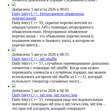
Добавлено 5 августа 2026 в 09:03
Daily bit(e) C++. Непрозрачное объявление
перечислений
Daily bit(e) C++ 59, скрытие перечислителей из
общедоступного API с помощью непрозрачного
объявления enum. Непрозрачное объявление
перечисления – это объявление перечисления (с
указанием имени и базового типа), в котором не
перечисляются...
Добавлено 5 августа 2026 в 08:33
Daily bit(e) C++. std::shuffle
Daily bit(e) C++ 57, случайное перемешивание диапазона
элементов с помощью std::shuffle. Когда нам нужно
перемешать элементы в случайном порядке, мы можем
использовать алгоритм std::shuffle из C++11, который
использует генератор случайных чисел...
Добавлено 5 августа 2026 в 04:30
Daily bit(e) C++. std::iota, std::views::iota
Daily bit(e) C++ 55, генерация ряда последовательных
значений с помощью std::iota и std::views::iota. std::iota –
это простой алгоритм, который генерирует