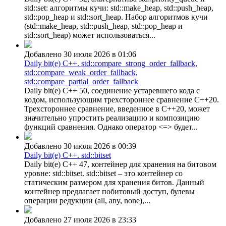
std::set: алгоритмы кучи: std::make_heap, std::push_heap,
std::pop_heap и std::sort_heap. Набор алгоритмов кучи
(std::make_heap, std::push_heap, std::pop_heap и
std::sort_heap) может использоваться...
Добавлено 30 июля 2026 в 01:06
Daily bit(e) C++. std::compare_strong_order_fallback,
std::compare_weak_order_fallback,
std::compare_partial_order_fallback
Daily bit(e) C++ 50, соединение устаревшего кода с
кодом, использующим трехстороннее сравнение C++20.
Трехстороннее сравнение, введенное в C++20, может
значительно упростить реализацию и композицию
функций сравнения. Однако оператор <=> будет...
Добавлено 30 июля 2026 в 00:39
Daily bit(e) C++. std::bitset
Daily bit(e) C++ 47, контейнер для хранения на битовом
уровне: std::bitset. std::bitset – это контейнер со
статическим размером для хранения битов. Данный
контейнер предлагает побитовый доступ, булевы
операции редукции (all, any, none),...
Добавлено 27 июля 2026 в 23:33