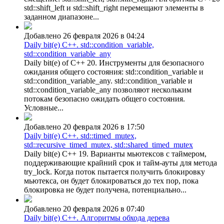
std::shift_left и std::shift_right перемещают элементы в
заданном диапазоне...
Добавлено 26 февраля 2026 в 04:24
Daily bit(e) C++. std::condition_variable,
std::condition_variable_any
Daily bit(e) of C++ 20. Инструменты для безопасного
ожидания общего состояния: std::condition_variable и
std::condition_variable_any. std::condition_variable и
std::condition_variable_any позволяют нескольким
потокам безопасно ожидать общего состояния.
Условные...
Добавлено 20 февраля 2026 в 17:50
Daily bit(e) C++. std::timed_mutex,
std::recursive_timed_mutex, std::shared_timed_mutex
Daily bit(e) C++ 19. Варианты мьютексов с таймером,
поддерживающие крайний срок и тайм-ауты для метода
try_lock. Когда поток пытается получить блокировку
мьютекса, он будет блокироваться до тех пор, пока
блокировка не будет получена, потенциально...
Добавлено 20 февраля 2026 в 07:40
Daily bit(e) C++. Алгоритмы обхода дерева