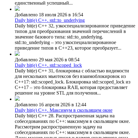
единственный успешный...
Добавлено 18 июля 2026 в 16:54
Daily bit(e) C++. std::to_underlying
Daily bit(e) C++ 32, узкоспециализированное приведение
типов для преобразования значений перечислений в
значение базового типа: std::to_underlying.
std::to_underlying – это узкоспециализированное
приведение типов в C++23, которое преобразует...
Добавлено 29 мая 2026 в 08:54
Daily bit(e) C++. std::scoped_lock
Daily bit(e) C++ 31, блокировка с областью видимости
для нескольких мьютексов без взаимоблокировок из
C++17: std::scoped_lock. Блокировка std::scoped_lock из
C++17 – это блокировка RAII, которая предоставляет
решение на уровне STL для получения...
Добавлено 16 апреля 2026 в 12:44
Daily bit(e) C++. Максимум в скользящем окне
Daily bit(e) C++ 28. Распространенная задача на
собеседованиях по C++: максимум в скользящем окне.
Рассмотрим распространенную задачу на
собеседованиях по C++: максимум в скользящем окне.
Дано: массив целых чисел и размер скользящего окна.