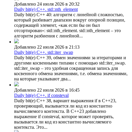
Добавлено 24 июля 2026 в 20:32
Daily bit(e) C++. std::nth_element
Daily bit(e) C++ 40: алгоритм с линейной сложностью,
который разбивает диапазон вокруг опорной позиции,
содержащей элемент, «как если бы он был
отсортирован»: std::nth_element. std::nth_element – это
алгоритм разбиения с линейной...
Добавлено 22 июля 2026 в 21:13
Daily bit(e) C++. std::iter_swap
Daily bit(e) C++ 39, обмен значениями за итераторами и
другими косвенными типами с помощью std::iter_swap.
std::iter_swap – это удобная сокращенная запись для
косвенного обмена значениями, т.е. обмена значениями,
на которые указывают два...
Добавлено 22 июля 2026 в 16:45
Daily bit(e) C++. if consteval
Daily bit(e) C++ 38, вариант выражения if в C++23,
проверяющий, вызывается ли код из константно
вычисляемого контекста. В C++23 добавлено
выражение if consteval, которое может проверять,
вызывается ли код из константно вычисляемого
контекста. Это...