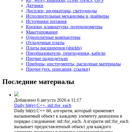
RF, Wi-Fi, Bluetooth, GSM, GPRS, GPS
Датчики
Дисплеи, индикаторы, светодиоды
Исполнительные механизмы и драйверы
Источники питания
Кнопки, клавиатуры, потенциометры
Макетирование
Одноплатные компьютеры
Отладочные платы
Платы расширения (shields)
Преобразователи, переходники, кабели
Прочие радиодетали
Приборы, инструменты, расходные материалы
Прочее (тех. описания, ссылки)
Последние материалы
Добавлено 6 августа 2026 в 11:17
Daily bit(e) C++. std::for_each
Daily bit(e) C++ 60, алгоритм, который применяет
вызываемый объект к каждому элементу диапазона в
порядке следования: std::for_each. Алгоритм std::for_each
вызывает предоставленный объект для каждого
элемента диапазона в порядке следования (слева...