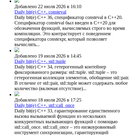
Добавлено 22 июля 2026 в 16:10
Daily bit(e) C++. consteval
Daily bit(e) C++ 36, спецификатор consteval в C++20.
Спецификатор consteval был введен в C++20 для
обозначения функций, вычисляемых строго во время
компиляции. Это контрастирует с поведением
спецификатора constexpr, который позволяет
вычислять...
Добавлено 19 июля 2026 в 14:45
Daily bit(e) C++. std::tuple
Daily bit(e) C++ 34, гетерогенный контейнер
фиксированного размера: std::tuple. std::tuple – это
гетерогенная коллекция элементов, обобщение std::pair.
В отличие от std::pair, std::tuple может содержать любое
количество (включая отсутствие)...
Добавлено 18 июля 2026 в 17:25
Daily bit(e) C++. std::call_once
Daily bit(e) C++ 33, гарантирование единственного
вызова вызываемой функции из нескольких
конкурентных вызывающих функций с помощью
std::call_once. std::call_once – это низкоуровневый
инструмент синхронизации, гарантирующий