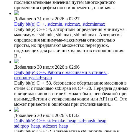
последовательные значения путем многократного
применения префиксного инкремента, начиная...
Добавлено 31 июля 2026 в 02:27
Daily bit(e) C++. std::min, std::max, std::minmax
Daily bit(e) C++ 54, алгоритмы определения минимума-
максимума: std::min, std::max, std::minmax. Алгоритмы
определения минимума-максимума относительно
просты, но предлагают множество перегрузок,
подходящих для различных вариантов использования.
В...
Добавлено 30 июля 2026 в 02:06
Daily bit(e) C++. Работа с массивами в стиле C,
используя std::span
Daily bit(e) C++ 53, безопасное обертывание массивов в
стиле C с помощью std::span из C++20. Передача данных
в виде массивов в стиле C может быть неизбежной при
взаимодействии с устаревшим кодом или API на C. Это
может привести к ошибкам при отслеживании...
Добавлено 30 июля 2026 в 01:32
Daily bit(e) C++. std::make_heap, std::push_heap,
std::pop_heap, std::sort_heap
Daily bit(e) C++ 52, альтернатива std::priority_queue и