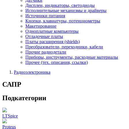
Датчики
Дисплеи, индикаторы, светодиоды
Исполнительные механизмы и драйверы
Источники питания
Кнопки, клавиатуры, потенциометры
Макетирование
Одноплатные компьютеры
Отладочные платы
Платы расширения (shields)
Преобразователи, переходники, кабели
Прочие радиодетали
Приборы, инструменты, расходные материалы
Прочее (тех. описания, ссылки)
Радиоэлектроника
САПР
Подкатегории
LTSpice
Proteus