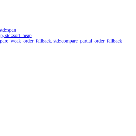
td::span
p, std::sort_heap
mpare_weak_order_fallback, std::compare_partial_order_fallback