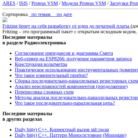
ARES
/
ISIS
/
Proteus VSM
/
Модели Proteus VSM
/
Загрузки Pro
Сортировка
по темам
по дате
Fritzing берет на себя разработку от идеи до печатной платы
(до
Fritzing – это программный пакет с открытым исходным кодом,
Последние материалы
в разделе Радиоэлектроника
Согласование импедансов и диаграмма Смита
Веб-сервер на ESP8266: получение параметров запроса
Конструкция вольтметра
Практическое использование инструментальных (измери
Что такое измерительный прибор?
Сборка последовательно-параллельных резисторных схем
Анализ неисправностей компонентов (продолжение)
Перерисовка сложных схем
Методы анализа последовательно-параллельных резисто
Что такое последовательно-параллельная цепь?
Последние материалы
в других разделах
Daily bit(e) C++. Корректный вызов std::swap
Daily bit(e) C++. Паттерн Моносостояние (Monostate)