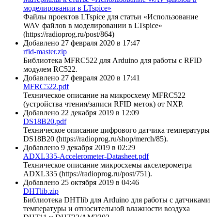
моделировании в LTspice»
Файлы проектов LTspice для статьи «Использование
WAV файлов в моделировании в LTspice»
(https://radioprog.ru/post/864)
Добавлено 27 февраля 2020 в 17:47
rfid-master.zip
Библиотека MFRC522 для Arduino для работы с RFID
модулем RC522.
Добавлено 27 февраля 2020 в 17:41
MFRC522.pdf
Техническое описание на микросхему MFRC522
(устройства чтения/записи RFID меток) от NXP.
Добавлено 22 декабря 2019 в 12:09
DS18B20.pdf
Техническое описание цифрового датчика температуры
DS18B20 (https://radioprog.ru/shop/merch/85).
Добавлено 9 декабря 2019 в 02:29
ADXL335-Accelerometer-Datasheet.pdf
Техническое описание микросхемы акселерометра
ADXL335 (https://radioprog.ru/post/751).
Добавлено 25 октября 2019 в 04:46
DHTlib.zip
Библиотека DHTlib для Arduino для работы с датчиками
температуры и относительной влажности воздуха