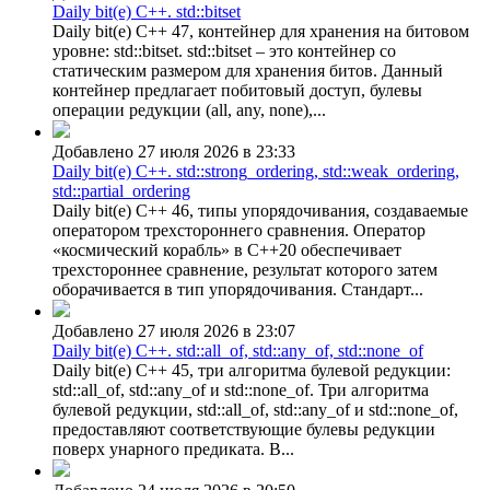
Daily bit(e) C++. std::bitset
Daily bit(e) C++ 47, контейнер для хранения на битовом
уровне: std::bitset. std::bitset – это контейнер со
статическим размером для хранения битов. Данный
контейнер предлагает побитовый доступ, булевы
операции редукции (all, any, none),...
Добавлено 27 июля 2026 в 23:33
Daily bit(e) C++. std::strong_ordering, std::weak_ordering,
std::partial_ordering
Daily bit(e) C++ 46, типы упорядочивания, создаваемые
оператором трехстороннего сравнения. Оператор
«космический корабль» в C++20 обеспечивает
трехстороннее сравнение, результат которого затем
оборачивается в тип упорядочивания. Стандарт...
Добавлено 27 июля 2026 в 23:07
Daily bit(e) C++. std::all_of, std::any_of, std::none_of
Daily bit(e) C++ 45, три алгоритма булевой редукции:
std::all_of, std::any_of и std::none_of. Три алгоритма
булевой редукции, std::all_of, std::any_of и std::none_of,
предоставляют соответствующие булевы редукции
поверх унарного предиката. В...