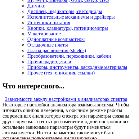
RF, Wi-Fi, Bluetooth, GSM, GPRS, GPS
Датчики
Дисплеи, индикаторы, светодиоды
Исполнительные механизмы и драйверы
Источники питания
Кнопки, клавиатуры, потенциометры
Макетирование
Одноплатные компьютеры
Отладочные платы
Платы расширения (shields)
Преобразователи, переходники, кабели
Прочие радиодетали
Приборы, инструменты, расходные материалы
Прочее (тех. описания, ссылки)
Что интересного...
Зависимости между настройками в анализаторах спектра
Некоторые настройки анализатора взаимозависимы. Чтобы
избежать ошибок измерения, в обычном режиме работы
современных анализаторов спектра эти параметры связаны
друг с другом. То есть при изменении одной настройки все
остальные зависимые параметры будут изменяться
автоматически. Но эти параметры также могут быть
установлены пользователем индивидуально....