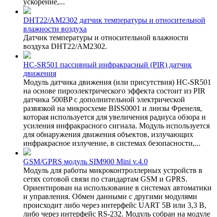
ускорение,...
DHT22/AM2302 датчик температуры и относительной
влажности воздуха
Датчик температуры и относительной влажности
воздуха DHT22/AM2302.
HC-SR501 пассивный инфракрасный (PIR) датчик
движения
Модуль датчика движения (или присутствия) HC-SR501
на основе пироэлектрического эффекта состоит из PIR
датчика 500BP с дополнительной электрической
развязкой на микросхеме BISS0001 и линзы Френеля,
которая используется для увеличения радиуса обзора и
усиления инфракрасного сигнала. Модуль используется
для обнаружения движения объектов, излучающих
инфракрасное излучение, в системах безопасности,...
GSM/GPRS модуль SIM900 Mini v.4.0
Модуль для работы микроконтроллерных устройств в
сетях сотовой связи по стандартам GSM и GPRS.
Ориентирован на использование в системах автоматики
и управления. Обмен данными с другими модулями
происходит либо через интерфейс UART 5В или 3,3 В,
либо через интерфейс RS-232. Модуль собран на модуле