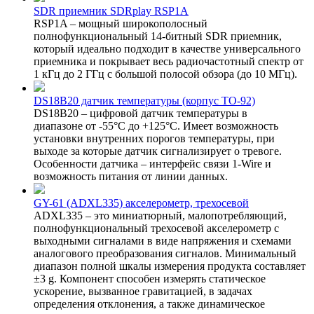
SDR приемник SDRplay RSP1A
RSP1A – мощный широкополосный
полнофункциональный 14-битный SDR приемник,
который идеально подходит в качестве универсального
приемника и покрывает весь радиочастотный спектр от
1 кГц до 2 ГГц с большой полосой обзора (до 10 МГц).
DS18B20 датчик температуры (корпус TO-92)
DS18B20 – цифровой датчик температуры в
диапазоне от -55°C до +125°C. Имеет возможность
установки внутренних порогов температуры, при
выходе за которые датчик сигнализирует о тревоге.
Особенности датчика – интерфейс связи 1-Wire и
возможность питания от линии данных.
GY-61 (ADXL335) акселерометр, трехосевой
ADXL335 – это миниатюрный, малопотребляющий,
полнофункциональный трехосевой акселерометр с
выходными сигналами в виде напряжения и схемами
аналогового преобразования сигналов. Минимальный
диапазон полной шкалы измерения продукта составляет
±3 g. Компонент способен измерять статическое
ускорение, вызванное гравитацией, в задачах
определения отклонения, а также динамическое