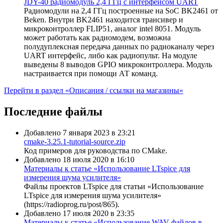
JDY-40 радиомодуль 2,4 ГГц с интерфейсом UART
Радиомодули на 2,4 ГГц построенные на SoC BK2461 от
Beken. Внутри BK2461 находится трансивер и
микроконтроллер FLIP51, аналог intel 8051. Модуль
может работать как радиомодем, возможна
полудуплексная передача данных по радиоканалу через
UART интерфейс, либо как радиопульт. На модуле
выведены 8 выводов GPIO микроконтроллера. Модуль
настраивается при помощи АТ команд.
Перейти в раздел «Описания / ссылки на магазины»
Последние файлы
Добавлено 7 января 2023 в 23:21
cmake-3.25.1-tutorial-source.zip
Код примеров для руководства по CMake.
Добавлено 18 июля 2020 в 16:10
Материалы к статье «Использование LTspice для
измерения шума усилителя»
Файлы проектов LTspice для статьи «Использование
LTspice для измерения шума усилителя»
(https://radioprog.ru/post/865).
Добавлено 17 июля 2020 в 23:35
Материалы к статье «Использование WAV файлов в