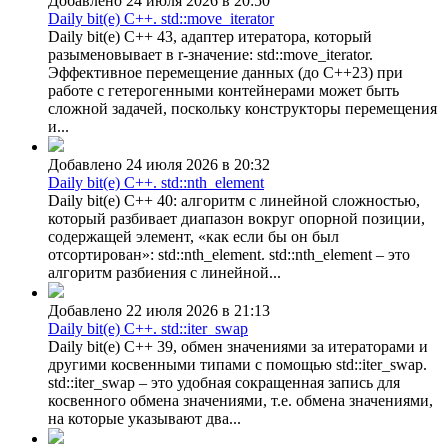
Добавлено 24 июля 2026 в 20:50
Daily bit(e) C++. std::move_iterator
Daily bit(e) C++ 43, адаптер итератора, который
разыменовывает в r-значение: std::move_iterator.
Эффективное перемещение данных (до C++23) при
работе с гетерогенными контейнерами может быть
сложной задачей, поскольку конструкторы перемещения
и...
Добавлено 24 июля 2026 в 20:32
Daily bit(e) C++. std::nth_element
Daily bit(e) C++ 40: алгоритм с линейной сложностью,
который разбивает диапазон вокруг опорной позиции,
содержащей элемент, «как если бы он был
отсортирован»: std::nth_element. std::nth_element – это
алгоритм разбиения с линейной...
Добавлено 22 июля 2026 в 21:13
Daily bit(e) C++. std::iter_swap
Daily bit(e) C++ 39, обмен значениями за итераторами и
другими косвенными типами с помощью std::iter_swap.
std::iter_swap – это удобная сокращенная запись для
косвенного обмена значениями, т.е. обмена значениями,
на которые указывают два...