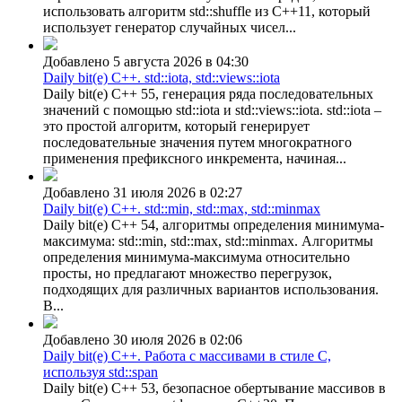
использовать алгоритм std::shuffle из C++11, который
использует генератор случайных чисел...
Добавлено 5 августа 2026 в 04:30
Daily bit(e) C++. std::iota, std::views::iota
Daily bit(e) C++ 55, генерация ряда последовательных
значений с помощью std::iota и std::views::iota. std::iota –
это простой алгоритм, который генерирует
последовательные значения путем многократного
применения префиксного инкремента, начиная...
Добавлено 31 июля 2026 в 02:27
Daily bit(e) C++. std::min, std::max, std::minmax
Daily bit(e) C++ 54, алгоритмы определения минимума-
максимума: std::min, std::max, std::minmax. Алгоритмы
определения минимума-максимума относительно
просты, но предлагают множество перегрузок,
подходящих для различных вариантов использования.
В...
Добавлено 30 июля 2026 в 02:06
Daily bit(e) C++. Работа с массивами в стиле C,
используя std::span
Daily bit(e) C++ 53, безопасное обертывание массивов в