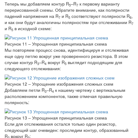
Теперь мы добавляем контур R
–R
к первому варианту
5
7
перерисованной схемы. Обратите внимание, как полярности
падений напряжения на R
и R
соответствуют полярности R
,
7
5
6
и как они будут аналогичны полярностям при отслеживании R
7
и R
в исходной схеме:
5
Рисунок 11 – Упрощенная принципиальная схема
Мы повторяем процесс снова, идентифицируя и отслеживая
еще одну петлю вокруг уже проверенного резистора. В этом
случае контур R
–R
вокруг R
выглядит подходящим для
3
4
5
следующего отслеживания:
Рисунок 12 – Упрощение изображения сложных схем
Добавляем петли R
–R
к нашему чертежу с вертикальным
3
4
расположением компонентов, также отмечая правильную
полярность:
Рисунок 13 – Упрощенная принципиальная схема
Если для отслеживания остался только один резистор,
следующий шаг очевиден: проследим контур, образованный
R
вокруг R
:
2
3