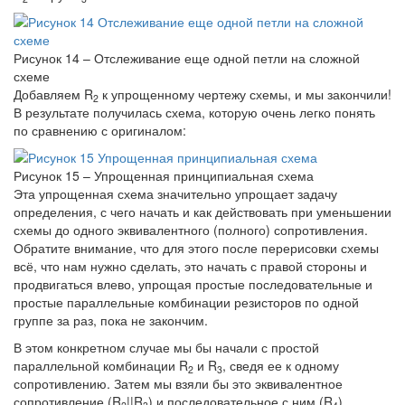
Рисунок 14 – Отслеживание еще одной петли на сложной
схеме
Добавляем R
к упрощенному чертежу схемы, и мы закончили!
2
В результате получилась схема, которую очень легко понять
по сравнению с оригиналом:
Рисунок 15 – Упрощенная принципиальная схема
Эта упрощенная схема значительно упрощает задачу
определения, с чего начать и как действовать при уменьшении
схемы до одного эквивалентного (полного) сопротивления.
Обратите внимание, что для этого после перерисовки схемы
всё, что нам нужно сделать, это начать с правой стороны и
продвигаться влево, упрощая простые последовательные и
простые параллельные комбинации резисторов по одной
группе за раз, пока не закончим.
В этом конкретном случае мы бы начали с простой
параллельной комбинации R
и R
, сведя ее к одному
2
3
сопротивлению. Затем мы взяли бы это эквивалентное
сопротивление (R
||R
) и последовательное с ним (R
),