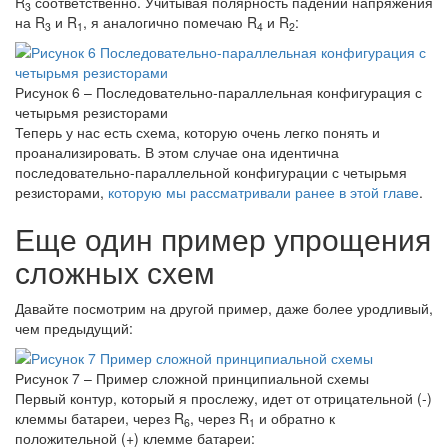
R
соответственно. Учитывая полярность падений напряжения
3
на R
и R
, я аналогично помечаю R
и R
:
3
1
4
2
Рисунок 6 – Последовательно-параллельная конфигурация с
четырьмя резисторами
Теперь у нас есть схема, которую очень легко понять и
проанализировать. В этом случае она идентична
последовательно-параллельной конфигурации с четырьмя
резисторами,
которую мы рассматривали ранее в этой главе
.
Еще один пример упрощения
сложных схем
Давайте посмотрим на другой пример, даже более уродливый,
чем предыдущий:
Рисунок 7 – Пример сложной принципиальной схемы
Первый контур, который я прослежу, идет от отрицательной (-)
клеммы батареи, через R
, через R
и обратно к
6
1
положительной (+) клемме батареи: