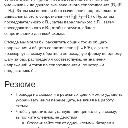
2
3
4
уменьшив их до другого эквивалентного сопротивления (R
||R
2
3
—R
). Затем мы перешли бы к вычислению параллельного
4
эквивалента этого сопротивления (R
||R
—R
) с R
, затем
2
3
4
5
последовательного с R
, затем параллельного с R
, затем
7
6
последовательного с R
, чтобы получить общее
1
сопротивление для всей схемы.
Отсюда мы могли бы рассчитать общий ток из общего
напряжения и общего сопротивления (I = E/R), а затем
«развернуть» схему обратно в ее исходную форму по одному
шагу за раз, распределяя соответствующие значения
напряжений и токов по сопротивлениям, по которым
продвигались бы.
Резюме
Провода на схемах и в реальных цепях можно удлинять,
укорачивать и/или перемещать, не влияя на работу
схемы.
Чтобы упростить запутанную принципиальную схему,
выполните следующие действия:
Отслеживайте ток от одной клеммы батареи к