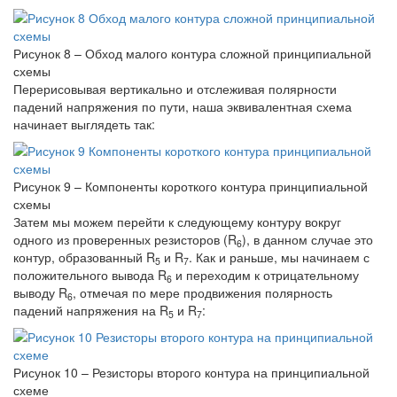
Рисунок 8 – Обход малого контура сложной принципиальной
схемы
Перерисовывая вертикально и отслеживая полярности
падений напряжения по пути, наша эквивалентная схема
начинает выглядеть так:
Рисунок 9 – Компоненты короткого контура принципиальной
схемы
Затем мы можем перейти к следующему контуру вокруг
одного из проверенных резисторов (R
), в данном случае это
6
контур, образованный R
и R
. Как и раньше, мы начинаем с
5
7
положительного вывода R
и переходим к отрицательному
6
выводу R
, отмечая по мере продвижения полярность
6
падений напряжения на R
и R
:
5
7
Рисунок 10 – Резисторы второго контура на принципиальной
схеме