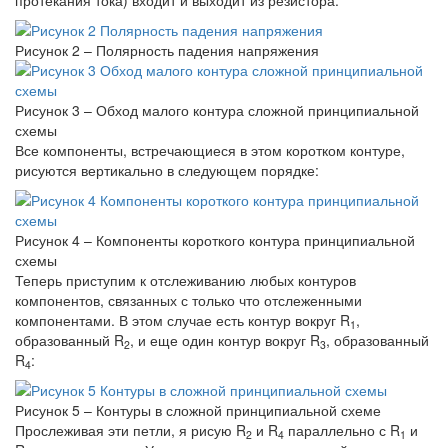
протекания тока) входит и выходит из резистора:
Рисунок 2 – Полярность падения напряжения
Рисунок 3 – Обход малого контура сложной принципиальной
схемы
Все компоненты, встречающиеся в этом коротком контуре,
рисуются вертикально в следующем порядке:
Рисунок 4 – Компоненты короткого контура принципиальной
схемы
Теперь приступим к отслеживанию любых контуров
компонентов, связанных с только что отслеженными
компонентами. В этом случае есть контур вокруг R
,
1
образованный R
, и еще один контур вокруг R
, образованный
2
3
R
:
4
Рисунок 5 – Контуры в сложной принципиальной схеме
Прослеживая эти петли, я рисую R
и R
параллельно с R
и
2
4
1