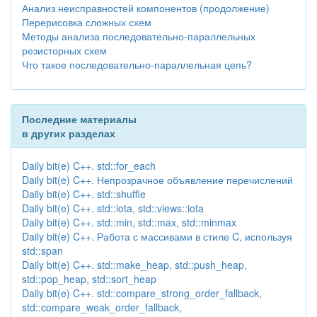
Анализ неисправностей компонентов (продолжение)
Перерисовка сложных схем
Методы анализа последовательно-параллельных
резисторных схем
Что такое последовательно-параллельная цепь?
Последние материалы
в других разделах
Daily bit(e) C++. std::for_each
Daily bit(e) C++. Непрозрачное объявление перечислений
Daily bit(e) C++. std::shuffle
Daily bit(e) C++. std::iota, std::views::iota
Daily bit(e) C++. std::min, std::max, std::minmax
Daily bit(e) C++. Работа с массивами в стиле C, используя
std::span
Daily bit(e) C++. std::make_heap, std::push_heap,
std::pop_heap, std::sort_heap
Daily bit(e) C++. std::compare_strong_order_fallback,
std::compare_weak_order_fallback,