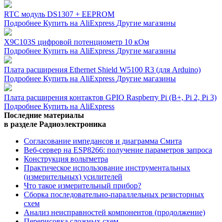
RTC модуль DS1307 + EEPROM
Подробнее
Купить на AliExpress
Другие магазины
X9C103S цифровой потенциометр 10 кОм
Подробнее
Купить на AliExpress
Другие магазины
Плата расширения Ethernet Shield W5100 R3 (для Arduino)
Подробнее
Купить на AliExpress
Другие магазины
Плата расширения контактов GPIO Raspberry Pi (B+, Pi 2, Pi 3)
Подробнее
Купить на AliExpress
Последние материалы
в разделе Радиоэлектроника
Согласование импедансов и диаграмма Смита
Веб-сервер на ESP8266: получение параметров запроса
Конструкция вольтметра
Практическое использование инструментальных
(измерительных) усилителей
Что такое измерительный прибор?
Сборка последовательно-параллельных резисторных
схем
Анализ неисправностей компонентов (продолжение)
Перерисовка сложных схем