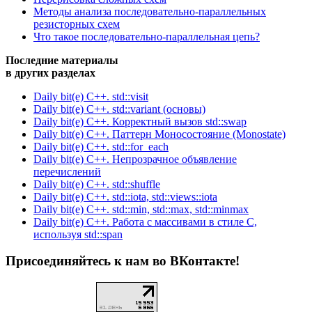
Методы анализа последовательно-параллельных
резисторных схем
Что такое последовательно-параллельная цепь?
Последние материалы
в других разделах
Daily bit(e) C++. std::visit
Daily bit(e) C++. std::variant (основы)
Daily bit(e) C++. Корректный вызов std::swap
Daily bit(e) C++. Паттерн Моносостояние (Monostate)
Daily bit(e) C++. std::for_each
Daily bit(e) C++. Непрозрачное объявление
перечислений
Daily bit(e) C++. std::shuffle
Daily bit(e) C++. std::iota, std::views::iota
Daily bit(e) C++. std::min, std::max, std::minmax
Daily bit(e) C++. Работа с массивами в стиле C,
используя std::span
Присоединяйтесь к нам во ВКонтакте!