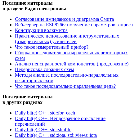
Последние материалы
в разделе Радиоэлектроника
Согласование импедансов и диаграмма Смита
Веб-сервер на ESP8266: получение параметров запроса
Конструкция вольтметра
Практическое использование инструментальных
(измерительных) усилителей
Что такое измерительный прибор?
Сборка последовательно-параллельных резисторных
схем
Анализ неисправностей компонентов (продолжение)
Перерисовка сложных схем
Методы анализа последовательно-параллельных
резисторных схем
Что такое последовательно-параллельная цепь?
Последние материалы
в других разделах
Daily bit(e) C++. std::for_each
Daily bit(e) C++. Непрозрачное объявление
перечислений
Daily bit(e) C++. std::shuffle
Daily bit(e) C++. std::iota, std::views::iota