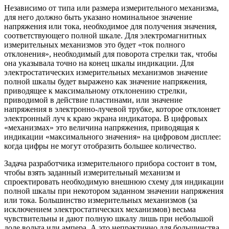
Независимо от типа или размера измерительного механизма,
для него должно быть указано номинальное значение
напряжения или тока, необходимое для получения значения,
соответствующего полной шкале. Для электромагнитных
измерительных механизмов это будет «ток полного
отклонения», необходимый для поворота стрелки так, чтобы
она указывала точно на конец шкалы индикации. Для
электростатических измерительных механизмов значение
полной шкалы будет выражено как значение напряжения,
приводящее к максимальному отклонению стрелки,
приводимой в действие пластинами, или значение
напряжения в электронно-лучевой трубке, которое отклоняет
электронный луч к краю экрана индикатора. В цифровых
«механизмах» это величина напряжения, приводящая к
индикации «максимального значения» на цифровом дисплее:
когда цифры не могут отобразить большее количество.
Задача разработчика измерительного прибора состоит в том,
чтобы взять заданный измерительный механизм и
спроектировать необходимую внешнюю схему для индикации
полной шкалы при некотором заданном значении напряжения
или тока. Большинство измерительных механизмов (за
исключением электростатических механизмов) весьма
чувствительны и дают полную шкалу лишь при небольшой
доле вольта или ампера. А это непрактично для большинства