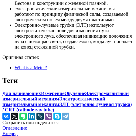
Вестона и конструкции с железной планкой.
Электростатические измерительные механизмы
работают по принципу физической силы, создаваемой
электрическим полем между двумя пластинами.
Электронно-лучевые трубки (ЭЛТ) используют
электростатическое поле для изменения пути
электронного луча, обеспечивая индикацию положения
луча с помощью света, создаваемого, когда луч попадает
на конец стеклянной трубки.
Оригинал статьи:
What is a Meter?
Теги
Для начинающих
Измерение
Обучение
Электромагнитный
измерительный механизм
Электростатический
измерительный механизм
ЭЛТ (элетронно-лучевая трубка)
/ CRT (cathode ray tube)
Сохранить или поделиться
Оглавление
Вперед