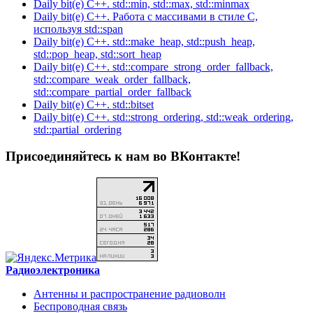
Daily bit(e) C++. std::min, std::max, std::minmax
Daily bit(e) C++. Работа с массивами в стиле C,
используя std::span
Daily bit(e) C++. std::make_heap, std::push_heap,
std::pop_heap, std::sort_heap
Daily bit(e) C++. std::compare_strong_order_fallback,
std::compare_weak_order_fallback,
std::compare_partial_order_fallback
Daily bit(e) C++. std::bitset
Daily bit(e) C++. std::strong_ordering, std::weak_ordering,
std::partial_ordering
Присоединяйтесь к нам во ВКонтакте!
Радиоэлектроника
Антенны и распространение радиоволн
Беспроводная связь