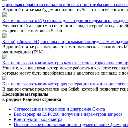
Цифровая обработка сигналов в Scilab: понятие фазового рас
В данной статье мы будем использовать Scilab для изучения 
Как использовать I/Q сигналы для создания надежного декоде
Улучшенный алгоритм в сочетании с квадратурной модуляцией 
это решение с помощью Scilab.
Как обработать I/Q сигналы в программно определяемом ради
В данной статье рассматривается математическая значимость 
манипуляцией (FSK).
Как использовать компьютер в качестве генератора сигналов 
Узнайте, как ваш компьютер может работать в качестве генера
которые могут быть преобразованы в аналоговые сигналы с по
Как использовать компьютер для генерации сложных аналого
В данной статье представлен код Scilab, который позволяет г
Последние материалы
в разделе Радиоэлектроника
Согласование импедансов и диаграмма Смита
Веб-сервер на ESP8266: получение параметров запроса
Конструкция вольтметра
Практическое использование инструментальных (измери