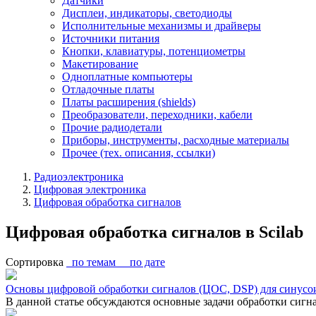
Датчики
Дисплеи, индикаторы, светодиоды
Исполнительные механизмы и драйверы
Источники питания
Кнопки, клавиатуры, потенциометры
Макетирование
Одноплатные компьютеры
Отладочные платы
Платы расширения (shields)
Преобразователи, переходники, кабели
Прочие радиодетали
Приборы, инструменты, расходные материалы
Прочее (тех. описания, ссылки)
Радиоэлектроника
Цифровая электроника
Цифровая обработка сигналов
Цифровая обработка сигналов в Scilab
Сортировка
по темам
по дате
Основы цифровой обработки сигналов (ЦОС, DSP) для синусои
В данной статье обсуждаются основные задачи обработки сигн