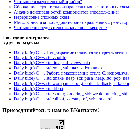
Что такое измерительный прибор?
Сборка последовательно-параллельных резисторных схем
Анализ неисправностей компонентов (продолжение)
Перерисовка сложных схем
Методы анализа последовательно-параллельных резисто
Что такое последовательно-параллельная цепь?
Последние материалы
в других разделах
Daily bit(e) C++. Непрозрачное объявление перечислений
Daily bit(e) C++. std::shuffle
Daily bit(e) C++. std::iota, std::views::iota
Daily bit(e) C++. std::min, std::max, std::minmax
Daily bit(e) C++. Работа с массивами в стиле C, используя s
Daily bit(e) C++. std::make_heap, std::push_heap, std::pop_hea
Daily bit(e) C++. std::compare_strong_order_fallback, std::co
Daily bit(e) C++. std::bitset
Daily bit(e) C++. std::strong_ordering, std::weak_ordering, std:
Daily bit(e) C++. std::all_of, std::any_of, std::none_of
Присоединяйтесь к нам во ВКонтакте!