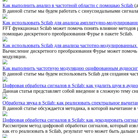
Как выполнить анализ в частотной области с помощью Scilab
(
В данной статье мы будем работать с синусоидальными сигнала
Как использовать Scilab для анализа амплитудно-модулирован
FFT функционал Scilab может помочь понять влияние методов 
помощью дискретного преобразования Фурье в пакете Scilab.
Как использовать Scilab для анализа частотно-модулированны
Вычисление дискретного преобразования Фурье может помочь в
модуляции.
Как выполнить частотную модуляцию оцифрованным аудиосиг
В данной статье мы будем использовать Scilab для создания 
Цифровая обработка сигналов в Scilab: как удалить шум в ауд
Данная статья представляет собой введение в сложную тему с
Обработка звука в Scilab: как реализовать спектральное вычит
В данной статье обсуждается методика, в которой вычитание в
Цифровая обработка сигналов в Scilab: как декодировать сигн
Рассмотрим метод цифровой обработки сигналов, который извл
как его реализовать в Scilab, результат чего может быть даль