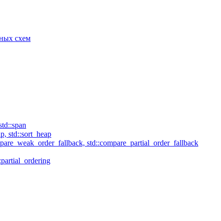
рных схем
td::span
p, std::sort_heap
mpare_weak_order_fallback, std::compare_partial_order_fallback
:partial_ordering