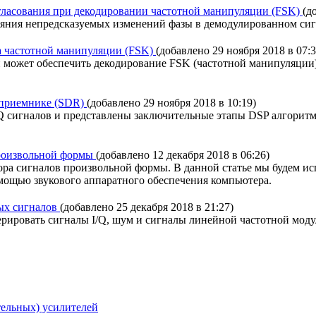
согласования при декодировании частотной манипуляции (FSK)
(д
влияния непредсказуемых изменений фазы в демодулированном си
ра частотной манипуляции (FSK)
(добавлено 29 ноября 2018 в 07:3
может обеспечить декодирование FSK (частотной манипуляции), 
оприемнике (SDR)
(добавлено 29 ноября 2018 в 10:19)
I/Q сигналов и представлены заключительные этапы DSP алгорит
произвольной формы
(добавлено 12 декабря 2018 в 06:26)
тора сигналов произвольной формы. В данной статье мы будем ис
мощью звукового аппаратного обеспечения компьютера.
вых сигналов
(добавлено 25 декабря 2018 в 21:27)
енерировать сигналы I/Q, шум и сигналы линейной частотной мод
тельных) усилителей