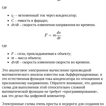
d
t
где
i
– мгновенный ток через конденсатор;
C
C
– емкость в фарадах;
dv/dt
– скорость изменения напряжения во времени.
F
=
m
d
v
d
t
d
v
=
F
m
d
t
где
F
– сила, прикладываемая к объекту;
m
– масса объекта;
dv/dt
– скорость изменения скорости во времени.
Это аналоговое электронное вычисление производной
математического анализа известно как
дифференцирование
, и
это естественная функция тока конденсатора по отношению к
приложенному напряжению. Обратите внимание, что данная
схема для выполнения этой относительно сложной
математической функции не требует «программирования»,
как это делал бы цифровой компьютер.
Электронные схемы очень просты и недороги для создания по