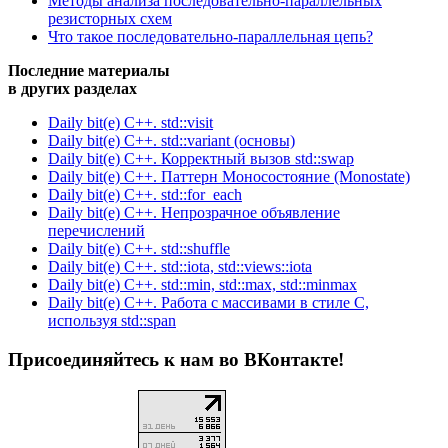
Методы анализа последовательно-параллельных
резисторных схем
Что такое последовательно-параллельная цепь?
Последние материалы
в других разделах
Daily bit(e) C++. std::visit
Daily bit(e) C++. std::variant (основы)
Daily bit(e) C++. Корректный вызов std::swap
Daily bit(e) C++. Паттерн Моносостояние (Monostate)
Daily bit(e) C++. std::for_each
Daily bit(e) C++. Непрозрачное объявление
перечислений
Daily bit(e) C++. std::shuffle
Daily bit(e) C++. std::iota, std::views::iota
Daily bit(e) C++. std::min, std::max, std::minmax
Daily bit(e) C++. Работа с массивами в стиле C,
используя std::span
Присоединяйтесь к нам во ВКонтакте!