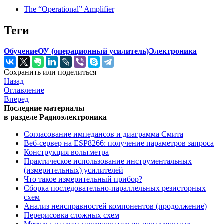
The “Operational” Amplifier
Теги
Обучение
ОУ (операционный усилитель)
Электроника
Сохранить или поделиться
Назад
Оглавление
Вперед
Последние материалы
в разделе Радиоэлектроника
Согласование импедансов и диаграмма Смита
Веб-сервер на ESP8266: получение параметров запроса
Конструкция вольтметра
Практическое использование инструментальных
(измерительных) усилителей
Что такое измерительный прибор?
Сборка последовательно-параллельных резисторных
схем
Анализ неисправностей компонентов (продолжение)
Перерисовка сложных схем