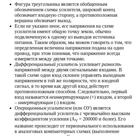
Фигура треугольника является обобщенным
обозначением схемы усилителя, широкий конец
обозначает входную сторону, а противоположная
вершина обозначает выход.
Если не указано иное,
все
напряжения на схеме
усилителя имеют общую точку земли, обычно
подключенную к одному из выводов источника
питания. Таким образом, мы можем говорить о том, что
определенная величина напряжения подана на один
провод, при этом понимая, что напряжение всегда
измеряется между двумя точками.
Дифференциальный усилитель
усиливает
разность
напряжений между двумя сигнальными входами. В
такой схеме один вход склонен управлять выходным
напряжением в той же полярности, что и входной
сигнал, в то время как другой вход действует
противоположным способом. Следовательно, первый
вход называется
неинвертирующим
(+) входом, а второй
–
инвертирующим
(-) входом.
Операционным усилителем
(или
ОУ
) является
дифференциальный усилитель с чрезвычайно высоким
коэффициентом усиления (A
= 200000 и более). Его
V
название происходит от первоначального использования
в аналоговых компьютерных схемах (выполнение