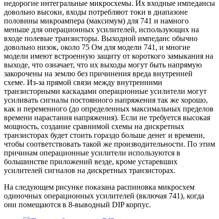
недорогие интегральные микросхемы. Их входные импедансы
довольно высоки, входы потребляют токи в диапазоне
половины микроампера (максимум) для 741 и намного
меньше для операционных усилителей, использующих на
входе полевые транзисторы. Выходной импеданс обычно
довольно низок, около 75 Ом для модели 741, и многие
модели имеют встроенную защиту от короткого замыкания на
выходе, что означает, что их выходы могут быть напрямую
закорочены на землю без причинения вреда внутренней
схеме. Из-за прямой связи между внутренними
транзисторными каскадами операционные усилители могут
усиливать сигналы постоянного напряжения так же хорошо,
как и переменного (до определенных максимальных пределов
времени нарастания напряжения). Если не требуется высокая
мощность, создание сравнимой схемы на дискретных
транзисторах будет стоить гораздо больше денег и времени,
чтобы соответствовать такой же производительности. По этим
причинам операционные усилители используются в
большинстве приложений везде, кроме устаревших
усилителей сигналов на дискретных транзисторах.
На следующем рисунке показана распиновка микросхем
одиночных операционных усилителей (включая 741), когда
они помещаются в 8-выводный DIP корпус.