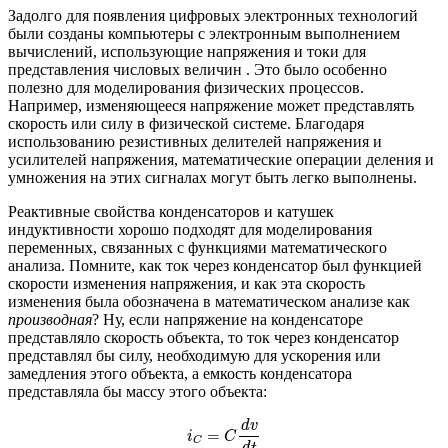
Задолго для появления цифровых электронных технологий
были созданы компьютеры с электронным выполнением
вычислений, использующие напряжения и токи для
представления числовых величин . Это было особенно
полезно для моделирования физических процессов.
Например, изменяющееся напряжение может представлять
скорость или силу в физической системе. Благодаря
использованию резистивных делителей напряжения и
усилителей напряжения, математические операции деления и
умножения на этих сигналах могут быть легко выполнены.
Реактивные свойства конденсаторов и катушек
индуктивности хорошо подходят для моделирования
переменных, связанных с функциями математического
анализа. Помните, как ток через конденсатор был функцией
скорости изменения напряжения, и как эта скорость
изменения была обозначена в математическом анализе как
производная
? Ну, если напряжение на конденсаторе
представляло скорость объекта, то ток через конденсатор
представлял бы силу, необходимую для ускорения или
замедления этого объекта, а емкость конденсатора
представляла бы массу этого объекта:
i
C
=
C
d
v
d
t
d
v
=
i
C
C