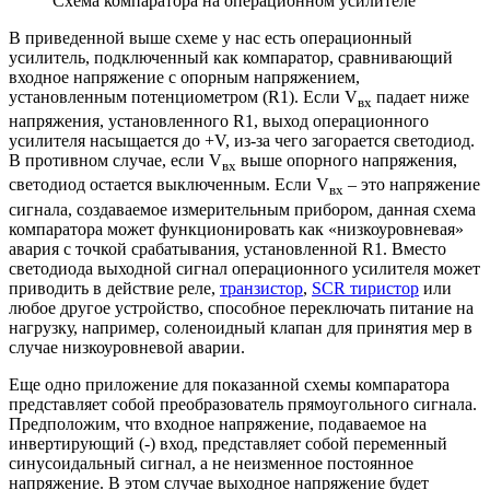
Схема компаратора на операционном усилителе
В приведенной выше схеме у нас есть операционный
усилитель, подключенный как компаратор, сравнивающий
входное напряжение с опорным напряжением,
установленным потенциометром (R1). Если V
падает ниже
вх
напряжения, установленного R1, выход операционного
усилителя насыщается до +V, из-за чего загорается светодиод.
В противном случае, если V
выше опорного напряжения,
вх
светодиод остается выключенным. Если V
– это напряжение
вх
сигнала, создаваемое измерительным прибором, данная схема
компаратора может функционировать как «низкоуровневая»
авария с точкой срабатывания, установленной R1. Вместо
светодиода выходной сигнал операционного усилителя может
приводить в действие реле,
транзистор
,
SCR тиристор
или
любое другое устройство, способное переключать питание на
нагрузку, например, соленоидный клапан для принятия мер в
случае низкоуровневой аварии.
Еще одно приложение для показанной схемы компаратора
представляет собой преобразователь прямоугольного сигнала.
Предположим, что входное напряжение, подаваемое на
инвертирующий (-) вход, представляет собой переменный
синусоидальный сигнал, а не неизменное постоянное
напряжение. В этом случае выходное напряжение будет