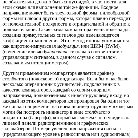
не обязательно должно быть синусоидой, в частности, для
этой схемы для выполнения той же функции. Входное
напряжение может быть треугольной формы, пилообразной
формы или любой другой формы, которая плавно переходит
от положительной полярности к отрицательной и обратно к
положительной. Такая схема компаратора очень полезна для
создания прямоугольных сигналов для изменяющегося
коэффициента заполнения. Этот метод иногда упоминается
как широтно-импульсная
модуляция
, или ШИМ (RWM),
(изменение или
модулирование
сигнала в соответствии с
управляющим сигналом, в данном случае с сигналом,
создаваемым потенциометром).
Другим применением компаратора является драйвер
столбчатого (полоскового) индикатора. Если бы у нас было
несколько операционных усилителей, подключенных в
качестве компараторов, каждый со своим опорным
напряжением, подключенным к инвертирующему входу, но
каждый из этих компараторов контролировал бы один и тот
же сигнал напряжения на своем неинвертирующем входе, мы
могли бы построить индикатор в виде столбчатого
индикатора (барграфа), который мы можем часто увидеть на
лицевой панели радиоприемников и графических
эквалайзеров. По мере увеличения напряжения сигнала
(представляющего уровень радиосигнала или аудиосигнала)