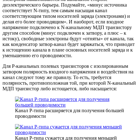
диэлектрического барьера. Подумайте, «минус источника
соответствует N-типу, тем самым насыщая канал
соответствующим типом носителей заряда (электронами) и
делая его более проводящим». И наоборот, если входное
напряжение подключено к N-канальному МДП транзистору
другим способом (минус подключен к затвору, а плюс – к
истоку), свободные электроны будут «отняты» от канала, так
как конденсатор затвор-канал будет заряжаться, что приводит
к истощению канала в плане основных носителей заряда и к
уменьшению его проводимости.
Для P-канальных полевых транзисторов с изолированным
затвором полярность входного напряжения и воздействия на
канал следуют тому же правилу. То есть, требуется
полярность, противоположная той, при которой N-канальный
МДП транзистор либо истощается, либо насыщается:
Канал P-типа расширяется для получения большей
проводимости
Канал P-типа сужается для получения меньшей