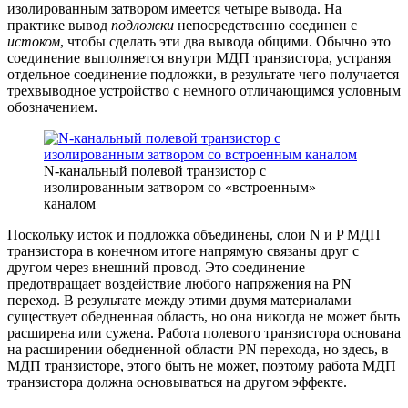
изолированным затвором имеется четыре вывода. На
практике вывод
подложки
непосредственно соединен с
истоком
, чтобы сделать эти два вывода общими. Обычно это
соединение выполняется внутри МДП транзистора, устраняя
отдельное соединение подложки, в результате чего получается
трехвыводное устройство с немного отличающимся условным
обозначением.
N-канальный полевой транзистор с
изолированным затвором со «встроенным»
каналом
Поскольку исток и подложка объединены, слои N и P МДП
транзистора в конечном итоге напрямую связаны друг с
другом через внешний провод. Это соединение
предотвращает воздействие любого напряжения на PN
переход. В результате между этими двумя материалами
существует обедненная область, но она никогда не может быть
расширена или сужена. Работа полевого транзистора основана
на расширении обедненной области PN перехода, но здесь, в
МДП транзисторе, этого быть не может, поэтому работа МДП
транзистора должна основываться на другом эффекте.