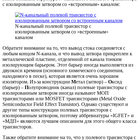
с изолированным затвором со «встроенным» каналом:
N-канальный полевой транзистор с
изолированным затвором со «встроенным»
каналом
Обратите внимание на то, что вывод стока соединяется с
любым концом N-канала, и что вывод затвора прикреплен к
металлической пластине, отделенной от канала тонким
изолирующим барьером. Этот барьер иногда выполняется из
двуокиси кремния (основного химического соединения,
находимого в песке), которая является очень хорошим
изолятором. Из-за конструкции
М
етал (затвор) –
О
ксид
(барьер) –
П
олупроводник (канал) полевые транзисторы с
изолированным затвором иногда называют МОП
транзисторами или MOSFET транзисторами (Metal Oxide
Semiconductor Field Effect Transistor). Однако существуют и
другие типы конструкции полевых транзисторов с
изолированным затвором, поэтому аббревиатуры «IGFET» и
«МДП» являются лучшим описанием для этого общего класса
транзисторов.
Также обратите внимание на то, что у полевого транзистора с