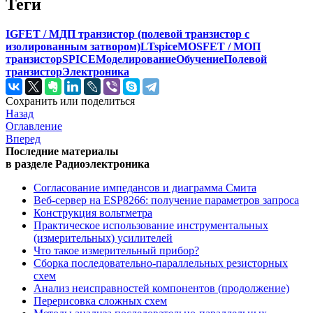
Теги
IGFET / МДП транзистор (полевой транзистор с
изолированным затвором)
LTspice
MOSFET / МОП
транзистор
SPICE
Моделирование
Обучение
Полевой
транзистор
Электроника
Сохранить или поделиться
Назад
Оглавление
Вперед
Последние материалы
в разделе Радиоэлектроника
Согласование импедансов и диаграмма Смита
Веб-сервер на ESP8266: получение параметров запроса
Конструкция вольтметра
Практическое использование инструментальных
(измерительных) усилителей
Что такое измерительный прибор?
Сборка последовательно-параллельных резисторных
схем
Анализ неисправностей компонентов (продолжение)
Перерисовка сложных схем