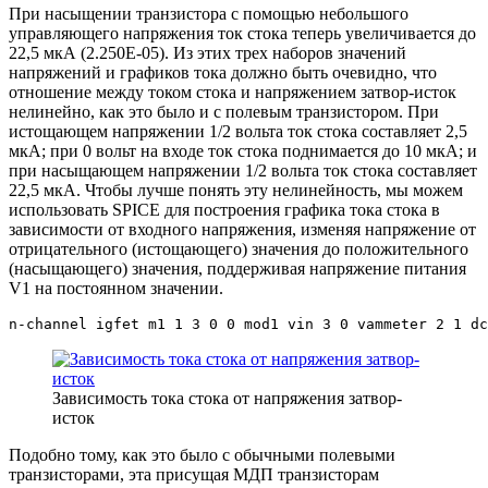
При насыщении транзистора с помощью небольшого
управляющего напряжения ток стока теперь увеличивается до
22,5 мкА (2.250E-05). Из этих трех наборов значений
напряжений и графиков тока должно быть очевидно, что
отношение между током стока и напряжением затвор-исток
нелинейно, как это было и с полевым транзистором. При
истощающем напряжении 1/2 вольта ток стока составляет 2,5
мкА; при 0 вольт на входе ток стока поднимается до 10 мкА; и
при насыщающем напряжении 1/2 вольта ток стока составляет
22,5 мкА. Чтобы лучше понять эту нелинейность, мы можем
использовать SPICE для построения графика тока стока в
зависимости от входного напряжения, изменяя напряжение от
отрицательного (истощающего) значения до положительного
(насыщающего) значения, поддерживая напряжение питания
V1 на постоянном значении.
n-channel igfet m1 1 3 0 0 mod1 vin 3 0 vammeter 2 1 dc
Зависимость тока стока от напряжения затвор-
исток
Подобно тому, как это было с обычными полевыми
транзисторами, эта присущая МДП транзисторам