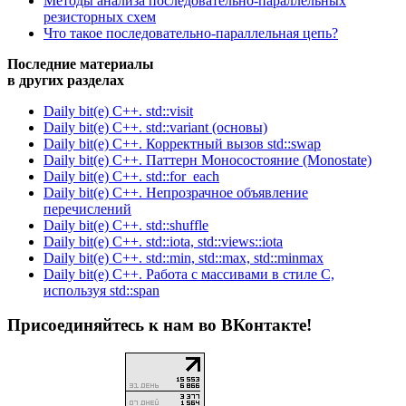
Методы анализа последовательно-параллельных
резисторных схем
Что такое последовательно-параллельная цепь?
Последние материалы
в других разделах
Daily bit(e) C++. std::visit
Daily bit(e) C++. std::variant (основы)
Daily bit(e) C++. Корректный вызов std::swap
Daily bit(e) C++. Паттерн Моносостояние (Monostate)
Daily bit(e) C++. std::for_each
Daily bit(e) C++. Непрозрачное объявление
перечислений
Daily bit(e) C++. std::shuffle
Daily bit(e) C++. std::iota, std::views::iota
Daily bit(e) C++. std::min, std::max, std::minmax
Daily bit(e) C++. Работа с массивами в стиле C,
используя std::span
Присоединяйтесь к нам во ВКонтакте!