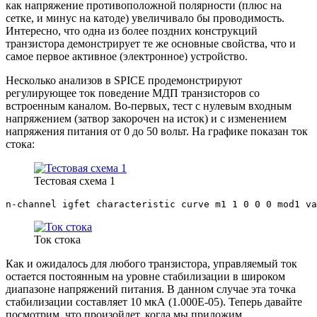
как напряжение противоположной полярности (плюс на
сетке, и минус на катоде) увеличивало бы проводимость.
Интересно, что одна из более поздних конструкций
транзистора демонстрирует те же основные свойства, что и
самое первое активное (электронное) устройство.
Несколько анализов в SPICE продемонстрируют
регулирующее ток поведение МДП транзисторов со
встроенным каналом. Во-первых, тест с нулевым входным
напряжением (затвор закорочен на исток) и с изменением
напряжения питания от 0 до 50 вольт. На графике показан ток
стока:
Тестовая схема 1
n-channel igfet characteristic curve m1 1 0 0 0 mod1 va
Ток стока
Как и ожидалось для любого транзистора, управляемый ток
остается постоянным на уровне стабилизации в широком
диапазоне напряжений питания. В данном случае эта точка
стабилизации составляет 10 мкА (1.000E-05). Теперь давайте
посмотрим, что произойдет, когда мы приложим