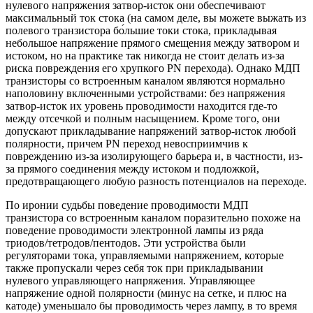
нулевого напряжения затвор-исток они обеспечивают
максимальный ток стока (на самом деле, вы можете выжать из
полевого транзистора бо́льшие токи стока, прикладывая
небольшое напряжение прямого смещения между затвором и
истоком, но на практике так никогда не стоит делать из-за
риска повреждения его хрупкого PN перехода). Однако МДП
транзисторы со встроенным каналом являются нормально
наполовину включенными устройствами: без напряжения
затвор-исток их уровень проводимости находится где-то
между отсечкой и полным насыщением. Кроме того, они
допускают прикладывание напряжений затвор-исток любой
полярности, причем PN переход невосприимчив к
повреждению из-за изолирующего барьера и, в частности, из-
за прямого соединения между истоком и подложкой,
предотвращающего любую разность потенциалов на переходе.
По иронии судьбы поведение проводимости МДП
транзистора со встроенным каналом поразительно похоже на
поведение проводимости электронной лампы из ряда
триодов/тетродов/пентодов. Эти устройства были
регуляторами тока, управляемыми напряжением, которые
также пропускали через себя ток при прикладывании
нулевого управляющего напряжения. Управляющее
напряжение одной полярности (минус на сетке, и плюс на
катоде) уменьшало бы проводимость через лампу, в то время