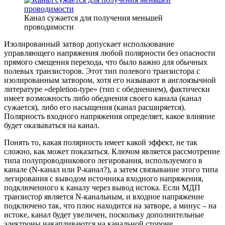
Канал сужается для получения меньшей
проводимости
Изолированный затвор допускает использование
управляющего напряжения любой полярности без опасности
прямого смещения перехода, что было важно для обычных
полевых транзисторов. Этот тип полевого транзистора с
изолированным затвором, хотя его называют в англоязычной
литературе «depletion-type» (тип с обеднением), фактически
имеет возможность либо обеднения своего канала (канал
сужается), либо его насыщения (канал расширяется).
Полярность входного напряжения определяет, какое влияние
будет оказываться на канал.
Понять то, какая полярность имеет какой эффект, не так
сложно, как может показаться. Ключом является рассмотрение
типа полупроводникового легирования, используемого в
канале (N-канал или P-канал?), а затем связывание этого типа
легирования с выводом источника входного напряжения,
подключенного к каналу через вывод истока. Если МДП
транзистор является N-канальным, и входное напряжение
подключено так, что плюс находится на затворе, а минус – на
истоке, канал будет увеличен, поскольку дополнительные
электроны накапливаются на канальной стороне