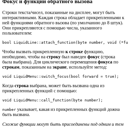
Фокус и функции обратного вызова
Строки текста/чисел, показанные на дисплее, могут быть
интерактивными. Каждая строка обладает прикрепленными к
ней функциями обратного вызова (по умолчанию до 8 штук).
Они прикрепляются с помощью числа, указанного
пользователем:
bool
LiquidLine
::
attach_function
(
byte number
,
void
(
*
fu
Чтобы вызвать прикрепленную
к строке
функцию,
необходимо, чтобы на
строку
был наведен
фокус
(строка
была выбрана). Для циклического перемещения
фокуса
по
строкам
, показанным на
экране
, используйте метод:
void
LiquidMenu
::
switch_focus
(
bool
 forward 
=
true
)
;
Когда
строка
выбрана, может быть вызвана одна из
прикрепленных функций с помощью:
void
LiquidMenu
::
call_function
(
byte number
)
;
указывает, какая из прикрепленных функций дожна
number
быть вызвана.
Схожие функции могут быть присоединены под одним и тем