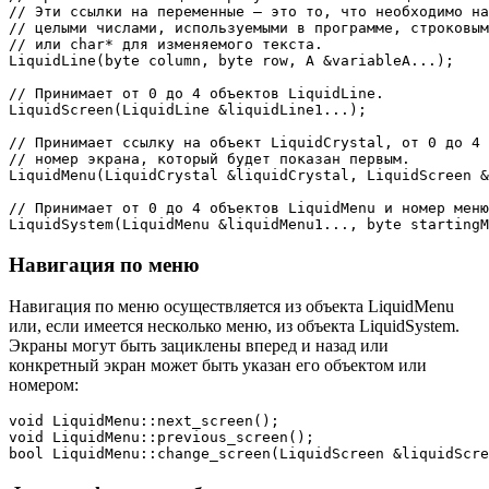
// Эти ссылки на переменные – это то, что необходимо на
// целыми числами, используемыми в программе, строковым
// или char* для изменяемого текста.
LiquidLine
(
byte column
,
 byte row
,
 A 
&
variableA
.
.
.
)
;
// Принимает от 0 до 4 объектов LiquidLine.
LiquidScreen
(
LiquidLine 
&
liquidLine1
.
.
.
)
;
// Принимает ссылку на объект LiquidCrystal, от 0 до 4 
// номер экрана, который будет показан первым.
LiquidMenu
(
LiquidCrystal 
&
liquidCrystal
,
 LiquidScreen 
&
// Принимает от 0 до 4 объектов LiquidMenu и номер меню
LiquidSystem
(
LiquidMenu 
&
liquidMenu1
.
.
.
,
 byte startingM
Навигация по меню
Навигация по меню осуществляется из объекта LiquidMenu
или, если имеется несколько меню, из объекта LiquidSystem.
Экраны могут быть зациклены вперед и назад или
конкретный экран может быть указан его объектом или
номером:
void
LiquidMenu
::
next_screen
(
)
;
void
LiquidMenu
::
previous_screen
(
)
;
bool
LiquidMenu
::
change_screen
(
LiquidScreen 
&
liquidScre