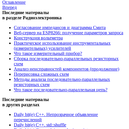
Оглавление
Вперед
Последние материалы
в разделе Радиоэлектроника
Согласование импедансов и диаграмма Смита
Веб-сервер на ESP8266: получение параметров запроса
Конструкция вольтметра
Практическое использование инструментальных
(измерительных) усилителей
Что такое измерительный прибор?
Сборка последовательно-параллельных резисторных
схем
Анализ неисправностей компонентов (продолжение)
Перерисовка сложных схем
Методы анализа последовательно-параллельных
резисторных схем
Что такое последовательно-параллельная цепь?
Последние материалы
в других разделах
Daily bit(e) C++. Непрозрачное объявление
перечислений
Daily bit(e) C++. std::shuffle