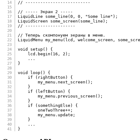
// --------------------------
// ----- Экран 2 -----
LiquidLine 
some_line
(
0
,
0
,
"Some line"
)
;
LiquidScreen 
some_screen
(
some_line
)
;
// --------------------
// Теперь скомпонуем экраны в меню.
LiquidMenu 
my_menu
(
lcd
,
 welcome_screen
,
 some_scr
void
setup
(
)
{
    lcd
.
begin
(
16
,
2
)
;
.
.
.
}
void
loop
(
)
{
if
(
rightButton
)
{
        my_menu
.
next_screen
(
)
;
}
if
(
leftButton
)
{
        my_menu
.
previous_screen
(
)
;
}
if
(
somethingElse
)
{
        oneTwoThree
++
;
        my_menu
.
update
;
}
.
.
.
}