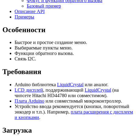
Фокус и функции обратного вызова
Базовый пример
Описание API
Примеры
Особенности
Быстрое и простое создание меню.
Выбираемые пункты меню.
Функции обратного вызова.
Связь I2C.
Требования
Arduino библиотека
LiquidCrystal
или аналог.
LCD дисплей
, поддерживающий
LiquidCrystal
(на
чипсете Hitachi HD44780 или совместимом).
Плата Arduino
или совместимый микроконтроллер.
Устройство ввода рекомендуется (кнопки, поворотный
энкодер и т.п.). Например,
плата расширения с дисплеем
и кнопками
.
Загрузка