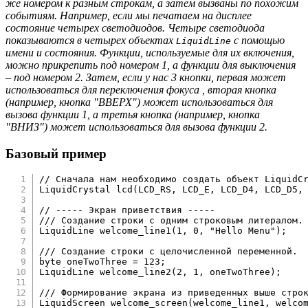
же номером к разным строкам, а затем вызваны по похожим
событиям. Например, если мы печатаем на дисплее
состояние четырех светодиодов. Четыре светодиода
показываются в четырех объектах
с помощью
LiquidLine
имени и состояния. Функции, используемые для их включения,
можно прикрепить под номером 1, а функции для выключения
– под номером 2. Затем, если у нас 3 кнопки, первая может
использоваться для переключения фокуса , вторая кнопка
(например, кнопка "ВВЕРХ") может использоваться для
вызова функции 1, а третья кнопка (например, кнопка
"ВНИЗ") может использоваться для вызова функции 2.
Базовый пример
// Сначала нам необходимо создать объект LiquidC
LiquidCrystal 
lcd
(
LCD_RS
,
 LCD_E
,
 LCD_D4
,
 LCD_D5
,
// ----- Экран приветствия -----
/// Создание строки с одним строковым литералом.
LiquidLine 
welcome_line1
(
1
,
0
,
"Hello Menu"
)
;
/// Создание строки с целочисленной переменной.
byte oneTwoThree 
=
123
;
LiquidLine 
welcome_line2
(
2
,
1
,
 oneTwoThree
)
;
/// Формирование экрана из приведенных выше стро
LiquidScreen 
welcome_screen
(
welcome_line1
,
 welco