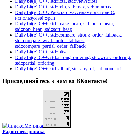
Daily bit(e) C++. std::iota, std::views::iota
Daily bit(e) C++. std::min, std::max, std::minmax
Daily bit(e) C++. Работа с массивами в стиле C,
используя std::span
Daily bit(e) C++. std::make_heap, std::push_heap,
std::pop_heap, std::sort_heap
Daily bit(e) C++. std::compare_strong_order_fallback,
std::compare_weak_order_fallback,
std::compare_partial_order_fallback
Daily bit(e) C++. std::bitset
Daily bit(e) C++. std::strong_ordering, std::weak_ordering,
std::partial_ordering
Daily bit(e) C++. std::all_of, std::any_of, std::none_of
Присоединяйтесь к нам во ВКонтакте!
Радиоэлектроника