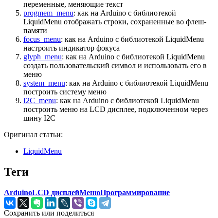
переменные, меняющие текст
progmem_menu
: как на Arduino с библиотекой
LiquidMenu отображать строки, сохраненные во флеш-
памяти
focus_menu
: как на Arduino с библиотекой LiquidMenu
настроить индикатор фокуса
glyph_menu
: как на Arduino с библиотекой LiquidMenu
создать пользовательский символ и использовать его в
меню
system_menu
: как на Arduino с библиотекой LiquidMenu
построить систему меню
I2C_menu
: как на Arduino с библиотекой LiquidMenu
построить меню на LCD дисплее, подключенном через
шину I2C
Оригинал статьи:
LiquidMenu
Теги
Arduino
LCD дисплей
Меню
Программирование
Сохранить или поделиться