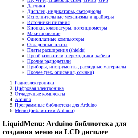
RF, Wi-Fi, Bluetooth, GSM, GPRS, GPS
Датчики
Дисплеи, индикаторы, светодиоды
Исполнительные механизмы и драйверы
Источники питания
Кнопки, клавиатуры, потенциометры
Макетирование
Одноплатные компьютеры
Отладочные платы
Платы расширения (shields)
Преобразователи, переходники, кабели
Прочие радиодетали
Приборы, инструменты, расходные материалы
Прочее (тех. описания, ссылки)
Радиоэлектроника
Цифровая электроника
Отладочные комплекты
Arduino
Программные библиотеки для Arduino
Меню (библиотеки Arduino)
LiquidMenu: Arduino библиотека для
создания меню на LCD дисплее