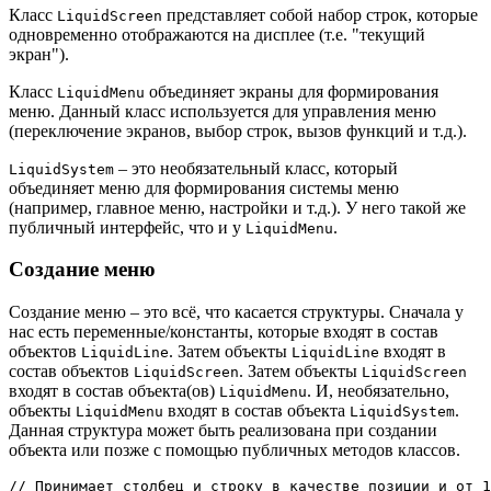
Класс
представляет собой набор строк, которые
LiquidScreen
одновременно отображаются на дисплее (т.е. "текущий
экран").
Класс
объединяет экраны для формирования
LiquidMenu
меню. Данный класс используется для управления меню
(переключение экранов, выбор строк, вызов функций и т.д.).
– это необязательный класс, который
LiquidSystem
объединяет меню для формирования системы меню
(например, главное меню, настройки и т.д.). У него такой же
публичный интерфейс, что и у
.
LiquidMenu
Создание меню
Создание меню – это всё, что касается структуры. Сначала у
нас есть переменные/константы, которые входят в состав
объектов
. Затем объекты
входят в
LiquidLine
LiquidLine
состав объектов
. Затем объекты
LiquidScreen
LiquidScreen
входят в состав объекта(ов)
. И, необязательно,
LiquidMenu
объекты
входят в состав объекта
.
LiquidMenu
LiquidSystem
Данная структура может быть реализована при создании
объекта или позже с помощью публичных методов классов.
// Принимает столбец и строку в качестве позиции и от 1