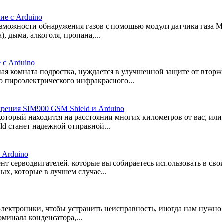
ие с Arduino
озможности обнаружения газов с помощью модуля датчика газа M
 дыма, алкоголя, пропана,...
 с Arduino
ая комната подростка, нуждается в улучшенной защите от вторже
о пироэлектрического инфракрасного...
ирения SIM900 GSM Shield и Arduino
который находится на расстоянии многих километров от вас, ил
d станет надежной отправной...
 Arduino
нт серводвигателей, которые вы собираетесь использовать в сво
ых, которые в лучшем случае...
лектроники, чтобы устранить неисправность, иногда нам нужно 
минала конденсатора,...