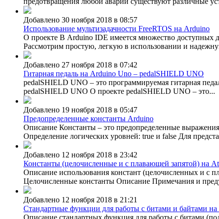
предотвращения любой аварии существуют различные устр
Добавлено 30 ноября 2018 в 08:57
Использование мультизадачности FreeRTOS на Arduino
О проекте В Arduino IDE имеется множество доступных др
Рассмотрим простую, легкую в использовании и надежну
Добавлено 27 ноября 2018 в 07:42
Гитарная педаль на Arduino Uno – pedalSHIELD UNO
pedalSHIELD UNO – это программируемая гитарная педаль
pedalSHIELD UNO О проекте pedalSHIELD UNO – это...
Добавлено 19 ноября 2018 в 05:47
Предопределенные константы Arduino
Описание Константы – это предопределенные выражения 
Определение логических уровней: true и false Для предст
Добавлено 12 ноября 2018 в 23:42
Константы (целочисленные и с плавающей запятой) на At
Описание использования констант (целочисленных и с пл
Целочисленные константы Описание Примечания и преду
Добавлено 12 ноября 2018 в 21:21
Стандартные функции для работы с битами и байтами на
Описание стандартных функция для работы с битами (полу