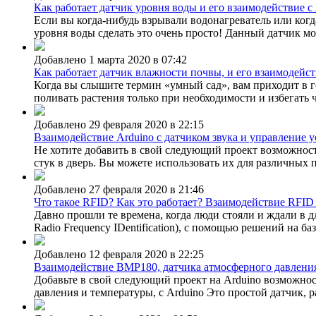
Как работает датчик уровня воды и его взаимодействие с
Если вы когда-нибудь взрывали водонагреватель или когд
уровня воды сделать это очень просто! Данный датчик мо
Добавлено 1 марта 2020 в 07:42
Как работает датчик влажности почвы, и его взаимодейст
Когда вы слышите термин «умный сад», вам приходит в г
поливать растения только при необходимости и избегать ч
Добавлено 29 февраля 2020 в 22:15
Взаимодействие Arduino с датчиком звука и управление 
Не хотите добавить в свой следующий проект возможност
стук в дверь. Вы можете использовать их для различных п
Добавлено 27 февраля 2020 в 21:46
Что такое RFID? Как это работает? Взаимодействие RFID
Давно прошли те времена, когда люди стояли и ждали в 
Radio Frequency IDentification), с помощью решений на ба
Добавлено 12 февраля 2020 в 22:25
Взаимодействие BMP180, датчика атмосферного давления
Добавьте в свой следующий проект на Arduino возможн
давления и температуры, с Arduino Это простой датчик, 