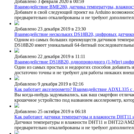
Добавлено 3 февраля 2020 в 00:59
Взаимодействие BME280, датчика температуры, влажности
Добавьте в свой следующий проект на Arduino возможно
предварительно откалиброваны и не требуют дополнител
Добавлено 23 декабря 2019 в 23:30
Взаимодействие нескольких DS18B20, цифровых датчиков
Одним из самых больших преимуществ датчиков температу
DS18B20 имеет уникальный 64-битный последовательный к
Добавлено 22 декабря 2019 в 11:11
Взаимодействие DS18B20, однопроводного (1-Wire) цифро
Один из самых простых и недорогих способов добавить 
достаточно точны и не требуют для работы никаких внеш
Добавлено 9 декабря 2019 в 02:16
Как работает акселерометр? Взаимодействие ADXL335 с 
Вы когда-нибудь задумывались, как ваш смартфон отличае
крошечное устройство под названием акселерометр, котор
Добавлено 25 октября 2019 в 06:18
Как работают датчики температуры и влажности DHT11 и
Датчики температуры и влажности DHT11 и DHT22/AM230
предварительно откалиброваны и не требуют дополнитель