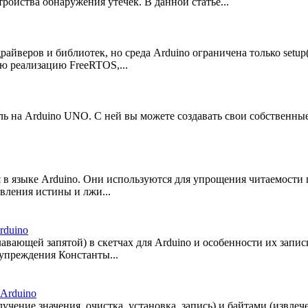
ойства обнаружения утечек. В данной статье...
айверов и библиотек, но среда Arduino ограничена только setup(
ю реализацию FreeRTOS,...
 на Arduino UNO. С ней вы можете создавать свои собственные
в языке Arduino. Они используются для упрощения читаемости
авления истины и лжи...
rduino
авающей запятой) в скетчах для Arduino и особенности их запи
преждения Константы...
 Arduino
чение значения, очистка, установка, запись) и байтами (извлече