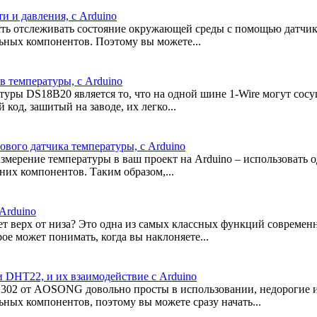
 и давления, с Arduino
сть отслеживать состояние окружающей среды с помощью датчик
ьных компонентов. Поэтому вы можете...
 температуры, с Arduino
ры DS18B20 является то, что на одной шине 1-Wire могут сосу
од, зашитый на заводе, их легко...
вого датчика температуры, с Arduino
измерение температуры в ваш проект на Arduino – использоват
них компонентов. Таким образом,...
Arduino
т верх от низа? Это одна из самых классных функций современн
ое может понимать, когда вы наклоняете...
 DHT22, и их взаимодействие с Arduino
2 от AOSONG довольно просты в использовании, недорогие и 
ных компонентов, поэтому вы можете сразу начать...