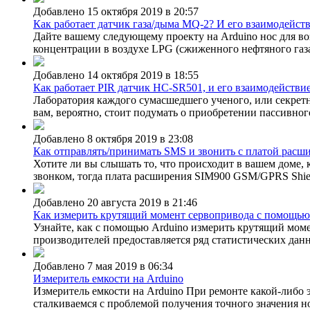
Добавлено 15 октября 2019 в 20:57
Как работает датчик газа/дыма MQ-2? И его взаимодейств
Дайте вашему следующему проекту на Arduino нос для в
концентрации в воздухе LPG (сжиженного нефтяного газа),
Добавлено 14 октября 2019 в 18:55
Как работает PIR датчик HC-SR501, и его взаимодействие
Лаборатория каждого сумасшедшего ученого, или секретн
вам, вероятно, стоит подумать о приобретении пассивног
Добавлено 8 октября 2019 в 23:08
Как отправлять/принимать SMS и звонить с платой расш
Хотите ли вы слышать то, что происходит в вашем доме, 
звонком, тогда плата расширения SIM900 GSM/GPRS Shiel
Добавлено 20 августа 2019 в 21:46
Как измерить крутящий момент сервопривода с помощью
Узнайте, как с помощью Arduino измерить крутящий моме
производителей предоставляется ряд статистических данн
Добавлено 7 мая 2019 в 06:34
Измеритель емкости на Arduino
Измеритель емкости на Arduino При ремонте какой-либо э
сталкиваемся с проблемой получения точного значения но