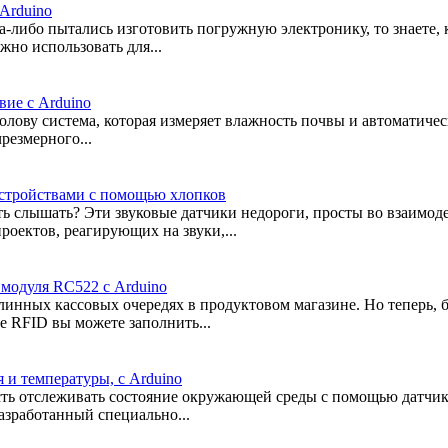
 Arduino
а-либо пытались изготовить погружную электронику, то знаете, к
жно использовать для...
вие с Arduino
олову система, которая измеряет влажность почвы и автоматиче
резмерного...
устройствами с помощью хлопков
ь слышать? Эти звуковые датчики недороги, просты во взаимод
роектов, реагирующих на звуки,...
 модуля RC522 с Arduino
длинных кассовых очередях в продуктовом магазине. Но теперь,
зе RFID вы можете заполнить...
 и температуры, с Arduino
ость отслеживать состояние окружающей среды с помощью датчи
разработанный специально...