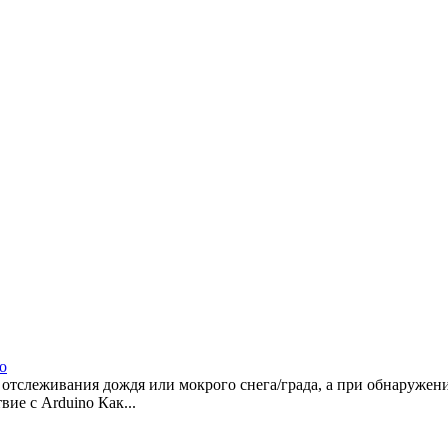
o
 отслеживания дождя или мокрого снега/града, а при обнаружен
вие с Arduino Как...