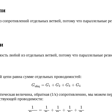
пи
 сопротивлений отдельных ветвей, потому что параллельные ре
пи
сть любой из отдельных ветвей, потому что параллельные резис
й цепи равна сумме отдельных проводимостей:
G
о
б
щ
=
G
1
+
G
2
+
G
3
+
G
4
=
+
+
+
G
G
G
G
G
1
2
3
4
о
б
щ
матическая величина, обратная (1/x) сопротивлению, мы можем 
тствующей проводимости:
1
R
о
б
щ
=
1
R
1
+
1
R
2
+
1
R
3
+
1
R
4
1
1
1
1
1
=
+
+
+