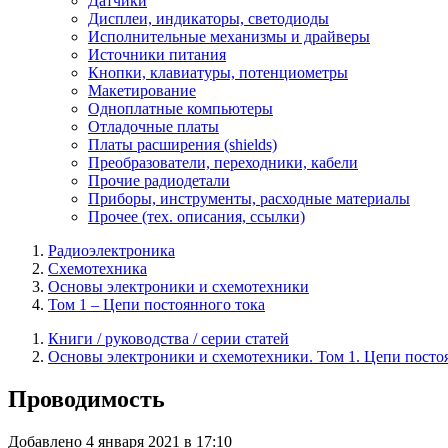
Датчики
Дисплеи, индикаторы, светодиоды
Исполнительные механизмы и драйверы
Источники питания
Кнопки, клавиатуры, потенциометры
Макетирование
Одноплатные компьютеры
Отладочные платы
Платы расширения (shields)
Преобразователи, переходники, кабели
Прочие радиодетали
Приборы, инструменты, расходные материалы
Прочее (тех. описания, ссылки)
Радиоэлектроника
Схемотехника
Основы электроники и схемотехники
Том 1 – Цепи постоянного тока
Книги / руководства / серии статей
Основы электроники и схемотехники. Том 1. Цепи посто
Проводимость
Добавлено 4 января 2021 в 17:10