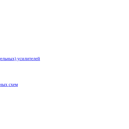
тельных) усилителей
рных схем