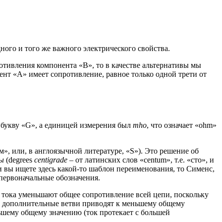
ого и того же важного электрического свойства.
тивления компонента «B», то в качестве альтернативы мы
нт «A» имеет сопротивление, равное только одной трети от
 букву «G», а единицей измерения был
mho
, что означает «ohm»
 или, в англоязычной литературе, «S»). Это решение об
ы
(degrees
centigrade
– от латинских слов «centum», т.е. «сто», и
и вы ищете здесь какой-то шаблон переименования, то Сименс,
 первоначальные обозначения.
я тока уменьшают общее сопротивление всей цепи, поскольку
, дополнительные ветви приводят к меньшему общему
шему общему значению (ток протекает с большей