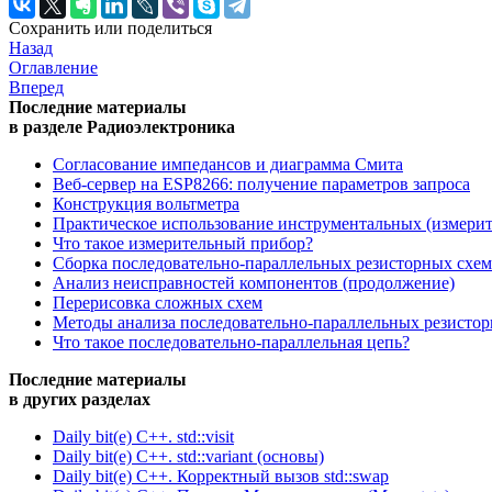
Сохранить или поделиться
Назад
Оглавление
Вперед
Последние материалы
в разделе Радиоэлектроника
Согласование импедансов и диаграмма Смита
Веб-сервер на ESP8266: получение параметров запроса
Конструкция вольтметра
Практическое использование инструментальных (измери
Что такое измерительный прибор?
Сборка последовательно-параллельных резисторных схем
Анализ неисправностей компонентов (продолжение)
Перерисовка сложных схем
Методы анализа последовательно-параллельных резисто
Что такое последовательно-параллельная цепь?
Последние материалы
в других разделах
Daily bit(e) C++. std::visit
Daily bit(e) C++. std::variant (основы)
Daily bit(e) C++. Корректный вызов std::swap