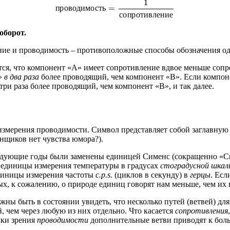
1
п
р
о
в
о
д
и
м
о
с
т
ь
=
с
о
п
р
о
т
и
в
л
е
н
и
е
оборот.
ие и проводимость – противоположные способы обозначения одн
ся, что компонент «A» имеет сопротивление вдвое меньше сопро
A»
в два раза
более проводящий, чем компонент «B». Если компоне
три раза более проводящий, чем компонент «B», и так далее.
змерения проводимости. Символ представляет собой заглавную
онщиков нет чувства юмора?).
дующие годы были заменены единицей Сименс (сокращенно «См»,
 единицы измерения температуры в градусах
стоградусной шкал
единицы измерения частоты
c.p.s.
(циклов в секунду) в
герцы
. Есл
ых, к сожалению, о природе единиц говорят нам меньше, чем их
ны быть в состоянии увидеть, что несколько путей (ветвей) дл
й, чем через любую из них отдельно. Что касается
сопротивления
чки зрения
проводимости
дополнительные ветви приводят к боль