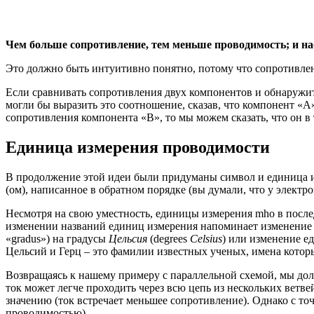
Чем больше сопротивление, тем меньше проводимость; и на
Это должно быть интуитивно понятно, потому что сопротивлен
Если сравнивать сопротивления двух компонентов и обнаружит
могли бы выразить это соотношение, сказав, что компонент «
сопротивления компонента «B», то мы можем сказать, что он в 
Единица измерения проводимости
В продолжение этой идеи были придуманы символ и единица и
(ом), написанное в обратном порядке (вы думали, что у электр
Несмотря на свою уместность, единицы измерения mho в после
изменении названий единиц измерения напоминает изменение
«gradus») на градусы
Цельсия
(degrees
Celsius
) или изменение 
Цельсий и Герц – это фамилии известных ученых, имена котор
Возвращаясь к нашему примеру с параллельной схемой, мы долж
ток может легче проходить через всю цепь из нескольких ветве
значению (ток встречает меньшее сопротивление). Однако с то
проводимостью).