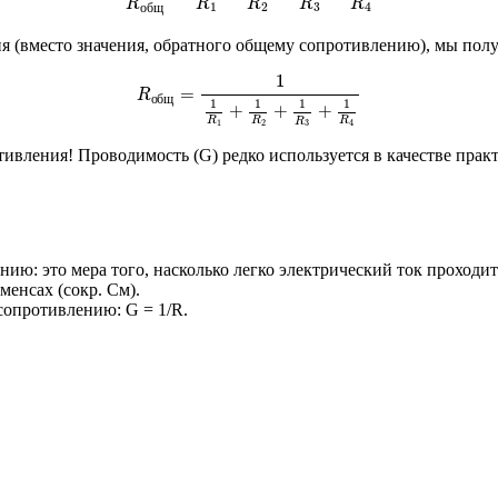
R
R
R
R
R
1
2
4
3
о
б
щ
я (вместо значения, обратного общему сопротивлению), мы по
R
о
б
щ
=
1
1
R
1
+
1
R
2
+
1
R
3
+
1
R
4
1
=
R
о
б
щ
1
1
1
1
+
+
+
R
R
R
R
1
2
4
3
ивления! Проводимость (G) редко используется в качестве прак
: это мера того, насколько легко электрический ток проходит 
менсах (сокр. См).
сопротивлению: G = 1/R.