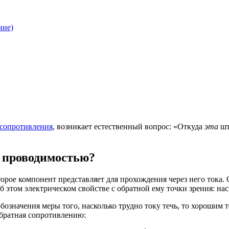
ние)
 сопротивления
, возникает естественный вопрос: «Откуда
эта
шт
и проводимостью?
торое компонент представляет для прохождения через него тока.
 этом электрическом свойстве с обратной ему точки зрения: на
бозначения меры того, насколько трудно току течь, то хорошим т
обратная сопротивлению:
п
р
о
в
о
д
и
м
о
с
т
ь
=
1
с
о
п
р
о
т
и
в
л
е
н
и
е