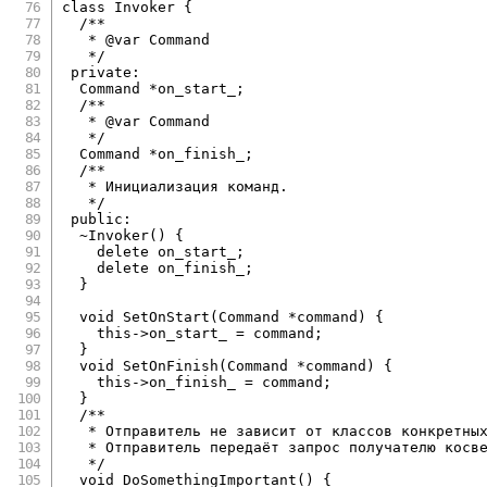
class
Invoker
{
/**

   * @var Command

   */
private
:
  Command 
*
on_start_
;
/**

   * @var Command

   */
  Command 
*
on_finish_
;
/**

   * Инициализация команд.

   */
public
:
~
Invoker
(
)
{
delete
 on_start_
;
delete
 on_finish_
;
}
void
SetOnStart
(
Command 
*
command
)
{
this
->
on_start_ 
=
 command
;
}
void
SetOnFinish
(
Command 
*
command
)
{
this
->
on_finish_ 
=
 command
;
}
/**

   * Отправитель не зависит от классов конкретных
   * Отправитель передаёт запрос получателю косве
   */
void
DoSomethingImportant
(
)
{