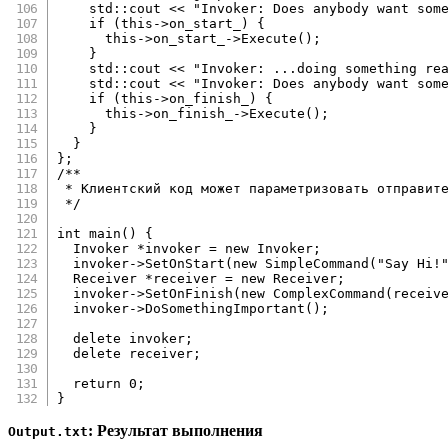
    std
::
cout 
<<
"Invoker: Does anybody want som
if
(
this
->
on_start_
)
{
this
->
on_start_
->
Execute
(
)
;
}
    std
::
cout 
<<
"Invoker: ...doing something re
    std
::
cout 
<<
"Invoker: Does anybody want som
if
(
this
->
on_finish_
)
{
this
->
on_finish_
->
Execute
(
)
;
}
}
}
;
/**

 * Клиентский код может параметризовать отправите
 */
int
main
(
)
{
  Invoker 
*
invoker 
=
new
 Invoker
;
  invoker
->
SetOnStart
(
new
SimpleCommand
(
"Say Hi!
  Receiver 
*
receiver 
=
new
 Receiver
;
  invoker
->
SetOnFinish
(
new
ComplexCommand
(
receiv
  invoker
->
DoSomethingImportant
(
)
;
delete
 invoker
;
delete
 receiver
;
return
0
;
}
: Результат выполнения
Output.txt