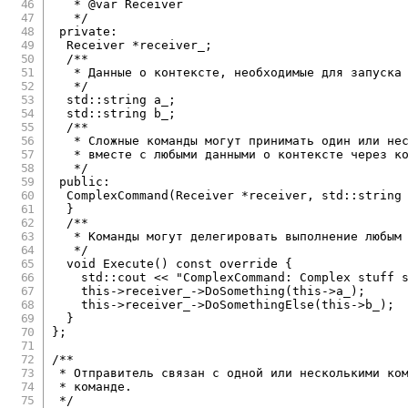
   * @var Receiver

   */
private
:
  Receiver 
*
receiver_
;
/**

   * Данные о контексте, необходимые для запуска 
   */
  std
::
string a_
;
  std
::
string b_
;
/**

   * Сложные команды могут принимать один или нес
   * вместе с любыми данными о контексте через ко
   */
public
:
ComplexCommand
(
Receiver 
*
receiver
,
 std
::
string
}
/**

   * Команды могут делегировать выполнение любым 
   */
void
Execute
(
)
const
override
{
    std
::
cout 
<<
"ComplexCommand: Complex stuff 
this
->
receiver_
->
DoSomething
(
this
->
a_
)
;
this
->
receiver_
->
DoSomethingElse
(
this
->
b_
)
;
}
}
;
/**

 * Отправитель связан с одной или несколькими ком
 * команде.

 */