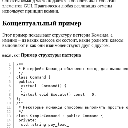
Объекты команд часто подаются в обработчиках событий
элементов GUI. Практически любая реализация отмены
использует принцип команд.
Концептуальный пример
Этот пример показывает структуру паттерна Команда, а
именно – из каких классов он состоит, какие роли эти классы
выполняют и как они взаимодействуют друг с другом.
: Пример структуры паттерна
main.cc
/**

 * Интерфейс Команды объявляет метод для выполнен
 */
class
Command
{
public
:
virtual
~
Command
(
)
{
}
virtual
void
Execute
(
)
const
=
0
;
}
;
/**

 * Некоторые команды способны выполнять простые о
 */
class
SimpleCommand
:
public
Command
{
private
:
  std
::
string pay_load_
;