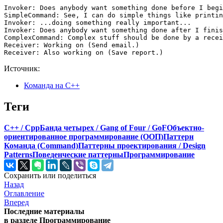
Invoker: Does anybody want something done before I begi
SimpleCommand: See, I can do simple things like printin
Invoker: ...doing something really important...

Invoker: Does anybody want something done after I finis
ComplexCommand: Complex stuff should be done by a recei
Receiver: Working on (Send email.)

Receiver: Also working on (Save report.)
Источник:
Команда на C++
Теги
C++ / Cpp
Банда четырех / Gang of Four / GoF
Объектно-
ориентированное программирование (ООП)
Паттерн
Команда (Command)
Паттерны проектирования / Design
Patterns
Поведенческие паттерны
Программирование
Сохранить или поделиться
Назад
Оглавление
Вперед
Последние материалы
в разделе Программирование