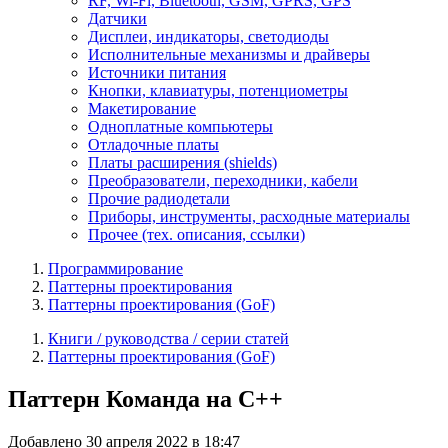
RF, Wi-Fi, Bluetooth, GSM, GPRS, GPS
Датчики
Дисплеи, индикаторы, светодиоды
Исполнительные механизмы и драйверы
Источники питания
Кнопки, клавиатуры, потенциометры
Макетирование
Одноплатные компьютеры
Отладочные платы
Платы расширения (shields)
Преобразователи, переходники, кабели
Прочие радиодетали
Приборы, инструменты, расходные материалы
Прочее (тех. описания, ссылки)
Программирование
Паттерны проектирования
Паттерны проектирования (GoF)
Книги / руководства / серии статей
Паттерны проектирования (GoF)
Паттерн Команда на C++
Добавлено 30 апреля 2022 в 18:47