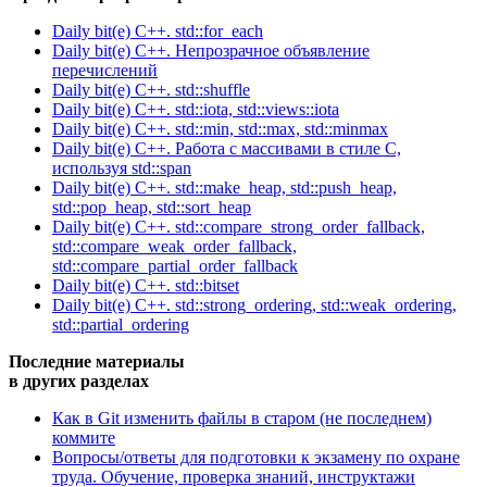
Daily bit(e) C++. std::for_each
Daily bit(e) C++. Непрозрачное объявление
перечислений
Daily bit(e) C++. std::shuffle
Daily bit(e) C++. std::iota, std::views::iota
Daily bit(e) C++. std::min, std::max, std::minmax
Daily bit(e) C++. Работа с массивами в стиле C,
используя std::span
Daily bit(e) C++. std::make_heap, std::push_heap,
std::pop_heap, std::sort_heap
Daily bit(e) C++. std::compare_strong_order_fallback,
std::compare_weak_order_fallback,
std::compare_partial_order_fallback
Daily bit(e) C++. std::bitset
Daily bit(e) C++. std::strong_ordering, std::weak_ordering,
std::partial_ordering
Последние материалы
в других разделах
Как в Git изменить файлы в старом (не последнем)
коммите
Вопросы/ответы для подготовки к экзамену по охране
труда. Обучение, проверка знаний, инструктажи