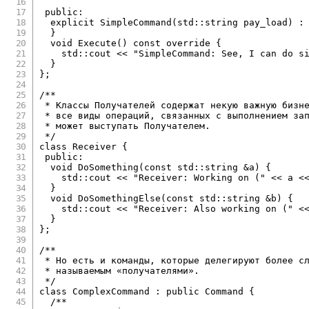
public
:
explicit
SimpleCommand
(
std
::
string pay_load
)
:
}
void
Execute
(
)
const
override
{
    std
::
cout 
<<
"SimpleCommand: See, I can do s
}
}
;
/**

 * Классы Получателей содержат некую важную бизне
 * все виды операций, связанных с выполнением зап
 * может выступать Получателем.

 */
class
Receiver
{
public
:
void
DoSomething
(
const
 std
::
string 
&
a
)
{
    std
::
cout 
<<
"Receiver: Working on ("
<<
 a 
<
}
void
DoSomethingElse
(
const
 std
::
string 
&
b
)
{
    std
::
cout 
<<
"Receiver: Also working on ("
<
}
}
;
/**

 * Но есть и команды, которые делегируют более сл
 * называемым «получателями».

 */
class
ComplexCommand
:
public
Command
{
/**
