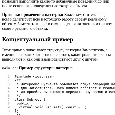
позволит выполнить какие-то добавочные поведения до или
после основного поведения настоящего объекта.
Признаки применения паттерна:
Класс заместителя чаще
всего делегирует всю настоящую работу своему реальному
объекту. Заместители часто сами следят за жизненным циклом
своего реального объекта.
Концептуальный пример
Этот пример показывает структуру паттерна Заместитель, а
именно – из каких классов он состоит, какие роли эти классы
выполняют и как они взаимодействуют друг с другом.
: Пример структуры паттерна
main.cc
#
include
<iostream>
/**

 * Интерфейс Субъекта объявляет общие операции ка
 * для Заместителя. Пока клиент работает с Реальн
 * интерфейс, вы сможете передать ему заместителя
 */
class
Subject
{
public
:
virtual
void
Request
(
)
const
=
0
;
}
;
/**
