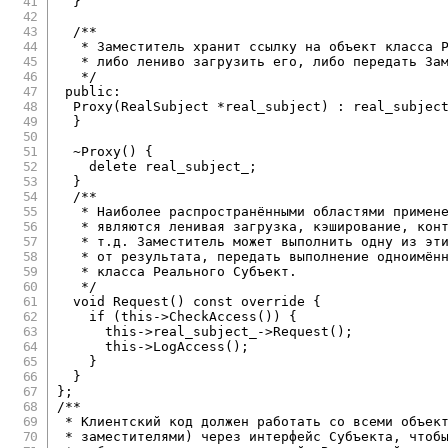
}
/**

   * Заместитель хранит ссылку на объект класса Р
   * либо лениво загрузить его, либо передать Зам
   */
public
:
Proxy
(
RealSubject 
*
real_subject
)
:
real_subjec
}
~
Proxy
(
)
{
delete
 real_subject_
;
}
/**

   * Наиболее распространёнными областями примене
   * являются ленивая загрузка, кэширование, конт
   * т.д. Заместитель может выполнить одну из эти
   * от результата, передать выполнение одноимённ
   * класса Реального Субъект.

   */
void
Request
(
)
const
override
{
if
(
this
->
CheckAccess
(
)
)
{
this
->
real_subject_
->
Request
(
)
;
this
->
LogAccess
(
)
;
}
}
}
;
/**

 * Клиентский код должен работать со всеми объект
 * заместителями) через интерфейс Субъекта, чтобы