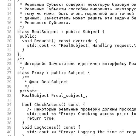
 * Реальный Субъект содержит некоторую базовую би
 * Реальные Субъекты способны выполнять некоторую
 * тому же может быть очень медленной или точной 
 * данных. Заместитель может решить эти задачи бе
 * Реального Субъекта.

 */
class
RealSubject
:
public
Subject
{
public
:
void
Request
(
)
const
override
{
    std
::
cout 
<<
"RealSubject: Handling request.
}
}
;
/**

 * Интерфейс Заместителя идентичен интерфейсу Реа
 */
class
Proxy
:
public
Subject
{
/**

   * @var RealSubject

   */
private
:
  RealSubject 
*
real_subject_
;
bool
CheckAccess
(
)
const
{
// Некоторые реальные проверки должны проход
    std
::
cout 
<<
"Proxy: Checking access prior t
return
true
;
}
void
LogAccess
(
)
const
{
    std
::
cout 
<<
"Proxy: Logging the time of req