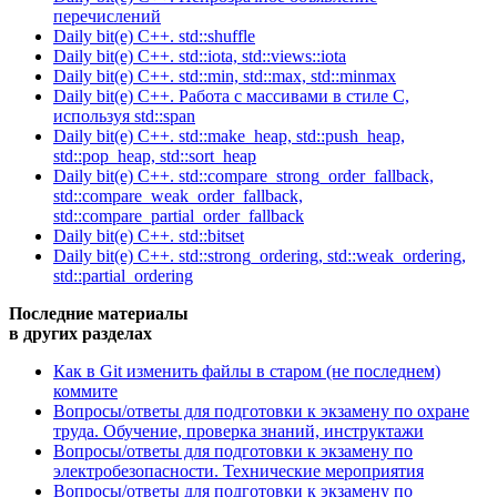
перечислений
Daily bit(e) C++. std::shuffle
Daily bit(e) C++. std::iota, std::views::iota
Daily bit(e) C++. std::min, std::max, std::minmax
Daily bit(e) C++. Работа с массивами в стиле C,
используя std::span
Daily bit(e) C++. std::make_heap, std::push_heap,
std::pop_heap, std::sort_heap
Daily bit(e) C++. std::compare_strong_order_fallback,
std::compare_weak_order_fallback,
std::compare_partial_order_fallback
Daily bit(e) C++. std::bitset
Daily bit(e) C++. std::strong_ordering, std::weak_ordering,
std::partial_ordering
Последние материалы
в других разделах
Как в Git изменить файлы в старом (не последнем)
коммите
Вопросы/ответы для подготовки к экзамену по охране
труда. Обучение, проверка знаний, инструктажи
Вопросы/ответы для подготовки к экзамену по
электробезопасности. Технические мероприятия
Вопросы/ответы для подготовки к экзамену по