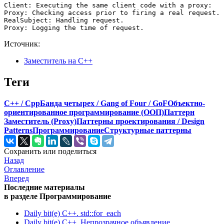
Client: Executing the same client code with a proxy:

Proxy: Checking access prior to firing a real request.

RealSubject: Handling request.

Proxy: Logging the time of request.
Источник:
Заместитель на C++
Теги
C++ / Cpp
Банда четырех / Gang of Four / GoF
Объектно-
ориентированное программирование (ООП)
Паттерн
Заместитель (Proxy)
Паттерны проектирования / Design
Patterns
Программирование
Структурные паттерны
Сохранить или поделиться
Назад
Оглавление
Вперед
Последние материалы
в разделе Программирование
Daily bit(e) C++. std::for_each
Daily bit(e) C++. Непрозрачное объявление