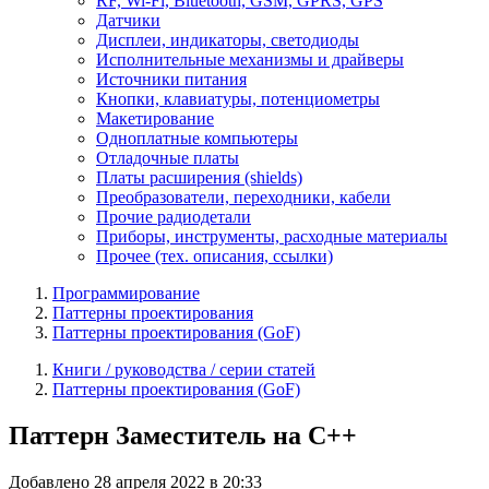
RF, Wi-Fi, Bluetooth, GSM, GPRS, GPS
Датчики
Дисплеи, индикаторы, светодиоды
Исполнительные механизмы и драйверы
Источники питания
Кнопки, клавиатуры, потенциометры
Макетирование
Одноплатные компьютеры
Отладочные платы
Платы расширения (shields)
Преобразователи, переходники, кабели
Прочие радиодетали
Приборы, инструменты, расходные материалы
Прочее (тех. описания, ссылки)
Программирование
Паттерны проектирования
Паттерны проектирования (GoF)
Книги / руководства / серии статей
Паттерны проектирования (GoF)
Паттерн Заместитель на C++
Добавлено 28 апреля 2022 в 20:33