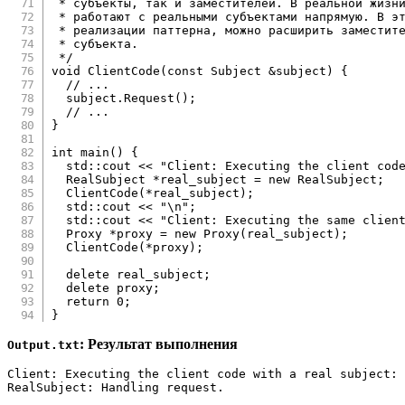
 * субъекты, так и заместителей. В реальной жизни
 * работают с реальными субъектами напрямую. В эт
 * реализации паттерна, можно расширить заместите
 * субъекта.

 */
void
ClientCode
(
const
 Subject 
&
subject
)
{
// ...
  subject
.
Request
(
)
;
// ...
}
int
main
(
)
{
  std
::
cout 
<<
"Client: Executing the client cod
  RealSubject 
*
real_subject 
=
new
 RealSubject
;
ClientCode
(
*
real_subject
)
;
  std
::
cout 
<<
"\n"
;
  std
::
cout 
<<
"Client: Executing the same clien
  Proxy 
*
proxy 
=
new
Proxy
(
real_subject
)
;
ClientCode
(
*
proxy
)
;
delete
 real_subject
;
delete
 proxy
;
return
0
;
}
: Результат выполнения
Output.txt
Client: Executing the client code with a real subject:

RealSubject: Handling request.
