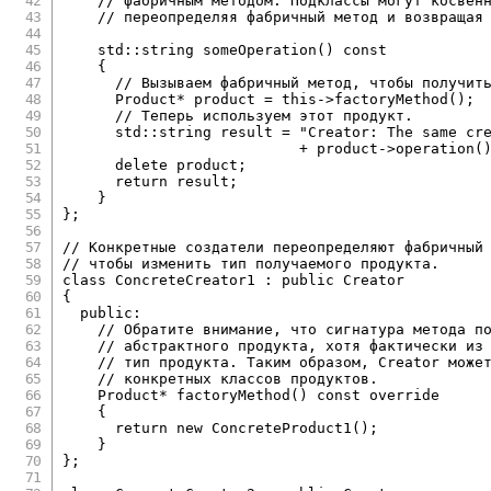
// фабричным методом. Подклассы могут косвен
// переопределяя фабричный метод и возвращая
    std
::
string 
someOperation
(
)
const
{
// Вызываем фабричный метод, чтобы получит
      Product
*
 product 
=
this
->
factoryMethod
(
)
;
// Теперь используем этот продукт.
      std
::
string result 
=
"Creator: The same cr
+
 product
->
operation
(
delete
 product
;
return
 result
;
}
}
;
// Конкретные создатели переопределяют фабричный
// чтобы изменить тип получаемого продукта.
class
ConcreteCreator1
:
public
Creator
{
public
:
// Обратите внимание, что сигнатура метода п
// абстрактного продукта, хотя фактически из
// тип продукта. Таким образом, Creator може
// конкретных классов продуктов.
    Product
*
factoryMethod
(
)
const
override
{
return
new
ConcreteProduct1
(
)
;
}
}
;