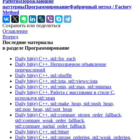
Patterns
Порождающие
паттерны
Программирование
Фабричный метод / Factory
Method
Сохранить или поделиться
Оглавление
Вперед
Последние материалы
в разделе Программирование
Daily bit(e) C++. std::for_each
Daily bit(e) C++. Непрозрачное объявление
перечислений
Daily bit(e) C++. std::shuffle
Daily bit(e) C++. std::iota, std::views::iota
Daily bit(e) C++. std::min, std::max, std::minmax
Daily bit(e) C++. Работа с массивами в стиле C,
используя std::span
Daily bit(e) C++. std::make_heap, std::push_heap,
std::pop_heap, std::sort_heap
Daily bit(e) C++. std::compare_strong_order_fallback,
std::compare_weak_order_fallback,
std::compare_partial_order_fallback
Daily bit(e) C++. std::bitset
Daily bit(e) C++. std::strong_ordering, std::weak_ordering,