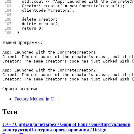
  std
::
cout 
<<
"App: Launched with the ConcreteC
  Creator
*
 creator2 
=
new
ConcreteCreator2
(
)
;
clientCode
(
*
creator2
)
;
delete
 creator
;
delete
 creator2
;
return
0
;
}
Вывод программы:
App: Launched with the ConcreteCreator1.

Client: I'm not aware of the creator's class, but it st
Creator: The same creator's code has just worked with {
App: Launched with the ConcreteCreator2.

Client: I'm not aware of the creator's class, but it st
Creator: The same creator's code has just worked with {
Оригинал статьи:
Factory Method in C++
Теги
C++ / Cpp
Банда четырех / Gang of Four / GoF
Виртуальный
конструктор
Паттерны проектирования / Design