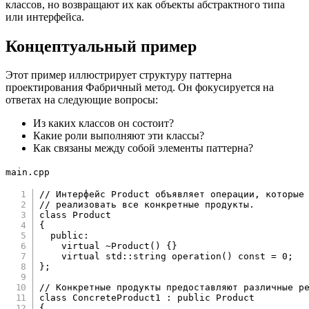
классов, но возвращают их как объекты абстрактного типа
или интерфейса.
Концептуальный пример
Этот пример иллюстрирует структуру паттерна
проектирования Фабричный метод. Он фокусируется на
ответах на следующие вопросы:
Из каких классов он состоит?
Какие роли выполняют эти классы?
Как связаны между собой элементы паттерна?
main.cpp
// Интерфейс Product объявляет операции, которые
// реализовать все конкретные продукты.
class
Product
{
public
:
virtual
~
Product
(
)
{
}
virtual
 std
::
string 
operation
(
)
const
=
0
;
}
;
// Конкретные продукты предоставляют различные р
class
ConcreteProduct1
:
public
Product
{