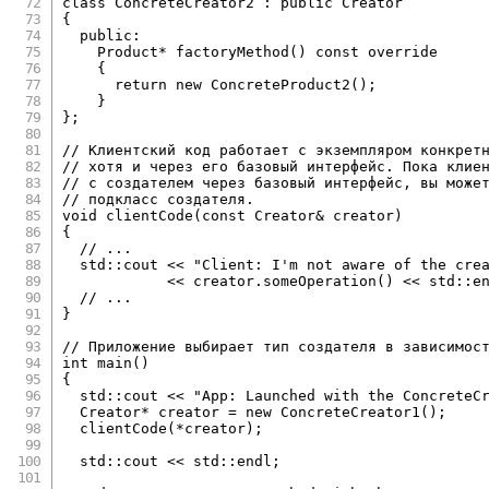
class
ConcreteCreator2
:
public
Creator
{
public
:
    Product
*
factoryMethod
(
)
const
override
{
return
new
ConcreteProduct2
(
)
;
}
}
;
// Клиентский код работает с экземпляром конкрет
// хотя и через его базовый интерфейс. Пока клие
// с создателем через базовый интерфейс, вы може
// подкласс создателя.
void
clientCode
(
const
 Creator
&
 creator
)
{
// ...
  std
::
cout 
<<
"Client: I'm not aware of the cre
<<
 creator
.
someOperation
(
)
<<
 std
::
e
// ...
}
// Приложение выбирает тип создателя в зависимос
int
main
(
)
{
  std
::
cout 
<<
"App: Launched with the ConcreteC
  Creator
*
 creator 
=
new
ConcreteCreator1
(
)
;
clientCode
(
*
creator
)
;
  std
::
cout 
<<
 std
::
endl
;