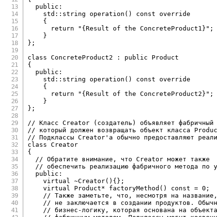
public
:
    std
::
string 
operation
(
)
const
override
{
return
"{Result of the ConcreteProduct1}"
;
}
}
;
class
ConcreteProduct2
:
public
Product
{
public
:
    std
::
string 
operation
(
)
const
override
{
return
"{Result of the ConcreteProduct2}"
;
}
}
;
// Класс Creator (создатель) объявляет фабричный
// который должен возвращать объект класса Produ
// Подклассы Creator'а обычно предоставляют реал
class
Creator
{
// Обратите внимание, что Creator может также
// обеспечить реализацию фабричного метода по 
public
:
virtual
~
Creator
(
)
{
}
;
virtual
 Product
*
factoryMethod
(
)
const
=
0
;
// Также заметьте, что, несмотря на название
// не заключается в создании продуктов. Обыч
// бизнес-логику, которая основана на объект