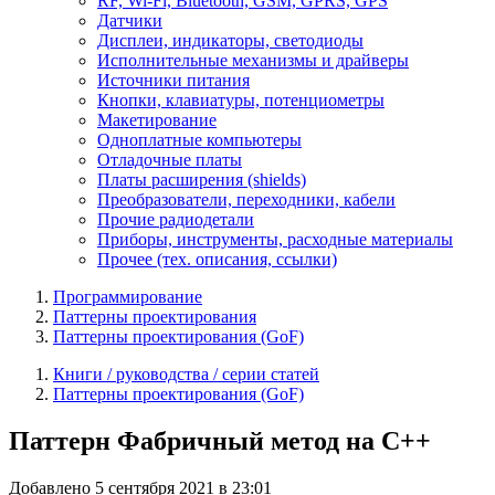
RF, Wi-Fi, Bluetooth, GSM, GPRS, GPS
Датчики
Дисплеи, индикаторы, светодиоды
Исполнительные механизмы и драйверы
Источники питания
Кнопки, клавиатуры, потенциометры
Макетирование
Одноплатные компьютеры
Отладочные платы
Платы расширения (shields)
Преобразователи, переходники, кабели
Прочие радиодетали
Приборы, инструменты, расходные материалы
Прочее (тех. описания, ссылки)
Программирование
Паттерны проектирования
Паттерны проектирования (GoF)
Книги / руководства / серии статей
Паттерны проектирования (GoF)
Паттерн Фабричный метод на C++
Добавлено 5 сентября 2021 в 23:01