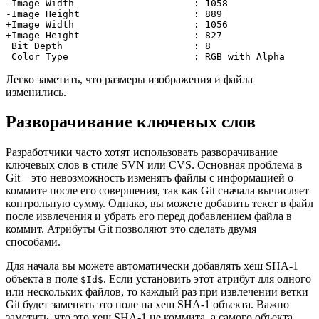
-Image Width                     
:
1058
-Image Height                    
:
889
+Image Width                     
:
1056
+Image Height                    
:
827
 Bit Depth                       
:
8
 Color Type                      
:
 RGB with Alpha
Легко заметить, что размеры изображения и файла
изменились.
Разворачивание ключевых слов
Разработчики часто хотят использовать разворачивание
ключевых слов в стиле SVN или CVS. Основная проблема в
Git – это невозможность изменять файлы с информацией о
коммите после его совершения, так как Git сначала вычисляет
контрольную сумму. Однако, вы можете добавить текст в файл
после извлечения и убрать его перед добавлением файла в
коммит. Атрибуты Git позволяют это сделать двумя
способами.
Для начала вы можете автоматически добавлять хеш SHA-1
объекта в поле
. Если установить этот атрибут для одного
$Id$
или нескольких файлов, то каждый раз при извлечении ветки
Git будет заменять это поле на хеш SHA-1 объекта. Важно
заметить, что это хеш SHA-1 не коммита, а самого объекта.