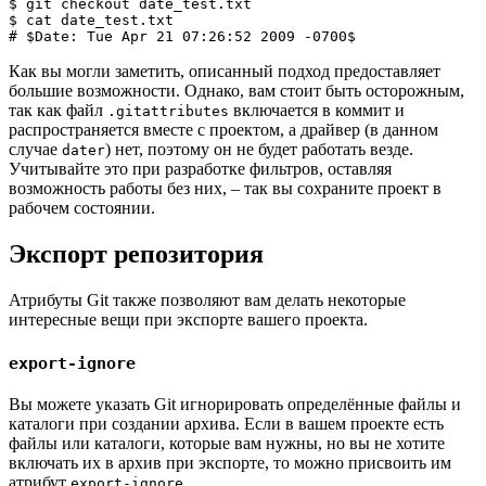
$ 
git
 checkout date_test.txt

$ 
cat
# $Date: Tue Apr 21 07:26:52 2009 -0700$
Как вы могли заметить, описанный подход предоставляет
большие возможности. Однако, вам стоит быть осторожным,
так как файл
включается в коммит и
.gitattributes
распространяется вместе с проектом, а драйвер (в данном
случае
) нет, поэтому он не будет работать везде.
dater
Учитывайте это при разработке фильтров, оставляя
возможность работы без них, – так вы сохраните проект в
рабочем состоянии.
Экспорт репозитория
Атрибуты Git также позволяют вам делать некоторые
интересные вещи при экспорте вашего проекта.
export-ignore
Вы можете указать Git игнорировать определённые файлы и
каталоги при создании архива. Если в вашем проекте есть
файлы или каталоги, которые вам нужны, но вы не хотите
включать их в архив при экспорте, то можно присвоить им
атрибут
.
export-ignore