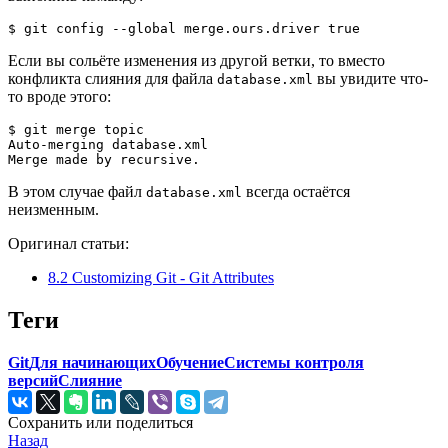
$ 
git
 config --global merge.ours.driver 
true
Если вы сольёте изменения из другой ветки, то вместо
конфликта слияния для файла
вы увидите что-
database.xml
то вроде этого:
$ 
git
 merge topic

Auto-merging database.xml

Merge made by recursive.
В этом случае файл
всегда остаётся
database.xml
неизменным.
Оригинал статьи:
8.2 Customizing Git - Git Attributes
Теги
Git
Для начинающих
Обучение
Системы контроля
версий
Слияние
Сохранить или поделиться
Назад