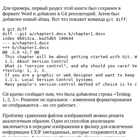
Для примера, первый раздел этой книги был сохранен в
формате Word и добавлен в Git репозиторий. Затем был
добавлен новый абзац. Вот что покажет команда
:
git diff
$ 
git
diff
diff
 --git a/chapter1.docx b/chapter1.docx

index 0b013ca
..
ba25db5 
100644
--- a/chapter1.docx

+++ b/chapter1.docx

@@ -2,6 +2,7 @@

 This chapter will be about getting started with Git. W
1.1
. About Version Control

 What is 
"version control"
, and why should you care? Ve
+Testing: 
1
, 
2
, 
3
.

 If you are a graphic or web designer and want to keep 
1.1
.1. Local Version Control Systems

 Many people
's version-control method of choice is to c
Git кратко сообщает нам, что была добавлена строка «Testing:
1, 2, 3.». Решение не идеальное – изменения форматирования
не отображаются – но это работает.
Проблему сравнения файлов изображений можно решить
аналогичным образом. Один из способов реализации
заключается в передаче изображения в фильтр для извлечения
информации EXIF (метаданных, которые сохраняются для