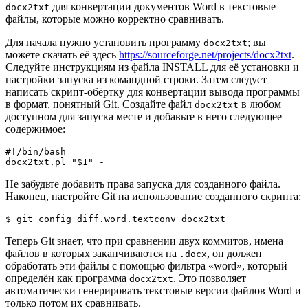
для конвертации документов Word в текстовые
docx2txt
файлы, которые можно корректно сравнивать.
Для начала нужно установить программу
; вы
docx2txt
можете скачать её здесь
https://sourceforge.net/projects/docx2txt
.
Следуйте инструкциям из файла INSTALL для её установки и
настройки запуска из командной строки. Затем следует
написать скрипт-обёртку для конвертации вывода программы
в формат, понятный Git. Создайте файл
в любом
docx2txt
доступном для запуска месте и добавьте в него следующее
содержимое:
#!/bin/bash

docx2txt.pl "$1" -
Не забудьте добавить права запуска для созданного файла.
Наконец, настройте Git на использование созданного скрипта:
$ 
git
 config diff.word.textconv docx2txt
Теперь Git знает, что при сравнении двух коммитов, имена
файлов в которых заканчиваются на
, он должен
.docx
обработать эти файлы с помощью фильтра «word», который
определён как программа
. Это позволяет
docx2txt
автоматически генерировать текстовые версии файлов Word и
только потом их сравнивать.