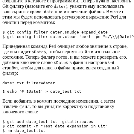
сохраните в каталоге с программами. Теперь нужно настроить
Git фильтр (назовите его
), укажите ему использовать
dater
ваш скрипт
при извлечении файлов. Вместе с
expand_date
этим мы будем использовать регулярное выражение Perl для
очистки перед коммитом:
$ 
git
 config filter.dater.smudge expand_date

$ 
git
 config filter.dater.clean 
'perl -pe "s/\\\$Date[^
Приведенная команда Perl очищает любое значение в строке,
где она видит
, чтобы вернуть файл в изначальное
$Date$
состояние. Теперь фильтр готов, и вы можете проверить его,
добавив ключевое слово
в файл и настроив Git
$Date$
атрибут, чтобы для вашего файла применялся созданный
фильтр:
date*.txt filter=dater
$ 
echo
'# $Date$'
>
 date_test.txt
Если добавить в коммит последние изменения, а затем
извлечь файл, то вы увидите корректную подстановку
ключевого слова:
$ 
git
add
 date_test.txt .gitattributes

$ 
git
 commit -m 
"Test date expansion in Git"
$ 
rm
 date_test.txt
