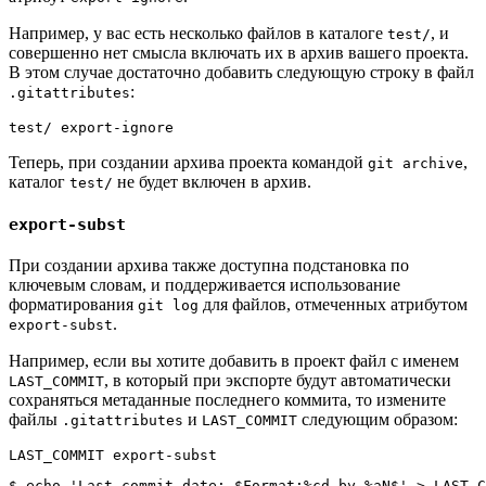
Например, у вас есть несколько файлов в каталоге
, и
test/
совершенно нет смысла включать их в архив вашего проекта.
В этом случае достаточно добавить следующую строку в файл
:
.gitattributes
test/ export-ignore
Теперь, при создании архива проекта командой
,
git archive
каталог
не будет включен в архив.
test/
export-subst
При создании архива также доступна подстановка по
ключевым словам, и поддерживается использование
форматирования
для файлов, отмеченных атрибутом
git log
.
export-subst
Например, если вы хотите добавить в проект файл с именем
, в который при экспорте будут автоматически
LAST_COMMIT
сохраняться метаданные последнего коммита, то измените
файлы
и
следующим образом:
.gitattributes
LAST_COMMIT
LAST_COMMIT export-subst
$ 
echo
'Last commit date: $Format:%cd by %aN$'
>
 LAST_C