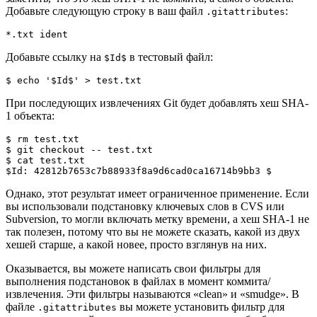
Добавьте следующую строку в ваш файл
:
.gitattributes
*.txt ident
Добавьте ссылку на
в тестовый файл:
$Id$
$ 
echo
'$Id$'
>
 test.txt
При последующих извлечениях Git будет добавлять хеш SHA-
1 объекта:
$ 
rm
 test.txt

$ 
git
 checkout -- test.txt

$ 
cat
$Id
:
 42812b7653c7b88933f8a9d6cad0ca16714b9bb3 $
Однако, этот результат имеет ограниченное применение. Если
вы использовали подстановку ключевых слов в CVS или
Subversion, то могли включать метку времени, а хеш SHA-1 не
так полезен, потому что вы не можете сказать, какой из двух
хешей старше, а какой новее, просто взглянув на них.
Оказывается, вы можете написать свои фильтры для
выполнения подстановок в файлах в момент коммита/
извлечения. Эти фильтры называются «clean» и «smudge». В
файле
вы можете установить фильтр для
.gitattributes