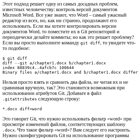
Этот подход решает одну из самых досадных проблем,
известных человечеству: контроль версий документов
Microsoft Word. Все уже знают, что Word – самый ужасный
редактор из всех, но, как ни странно, продолжают его
использовать. Если вы хотите контролировать версии
документов Word, то поместите их в Git репозиторий и
периодически делайте коммиты; но как это решает проблему?
Если вы просто выполните команду
, то увидите что-
git diff
то подобное:
$ 
git
diff
diff
 --git a/chapter1.docx b/chapter1.docx

index 88839c4
..
4afcb7c 
100644
Binary files a/chapter1.docx and b/chapter1.docx differ
Нельзя просто взять и сравнить два файла, не читая их и не
сравнивая вручную, так? Это становится возможным при
использовании атрибутов Git. Добавьте в файл
следующую строку:
.gitattributes
*.docx diff=word
Это говорит Git, что нужно использовать фильтр «word» при
просмотре изменений файлов, соответствующих шаблону
. Что такое фильтр «word»? Вам следует его настроить.
.docx
Нужно сконфигурировать Git на использование программы