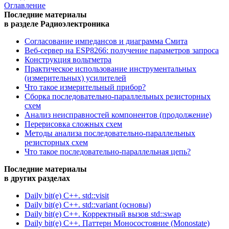
Оглавление
Последние материалы
в разделе Радиоэлектроника
Согласование импедансов и диаграмма Смита
Веб-сервер на ESP8266: получение параметров запроса
Конструкция вольтметра
Практическое использование инструментальных
(измерительных) усилителей
Что такое измерительный прибор?
Сборка последовательно-параллельных резисторных
схем
Анализ неисправностей компонентов (продолжение)
Перерисовка сложных схем
Методы анализа последовательно-параллельных
резисторных схем
Что такое последовательно-параллельная цепь?
Последние материалы
в других разделах
Daily bit(e) C++. std::visit
Daily bit(e) C++. std::variant (основы)
Daily bit(e) C++. Корректный вызов std::swap
Daily bit(e) C++. Паттерн Моносостояние (Monostate)