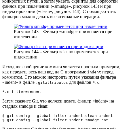
конкретных путей, а затем указать скрипты для обработки
файлов при извлечении («smudge», рисунок 143) и при
индексировании («clean», рисунок 144). С помощью этих
фильтров можно делать всевозможные операции.
Рисунок 143 – Фильтр «smudge» применяется при
извлечении
Рисунок 144 – Фильтр «clean» применяется при
индексации
Исходное сообщение коммита является простым примером,
как передать весь ваш код на С программе
перед
indent
коммитом. Это можно настроить путём указания фильтра
«indent» в файле
для файлов
.
.gitattributes
*.c
*.c filter=indent
Затем скажите Git, что должен делать фильтр «indent» на
стадиях smudge и clean:
$ 
git
 config --global filter.indent.clean indent

$ 
git
 config --global filter.indent.smudge 
cat