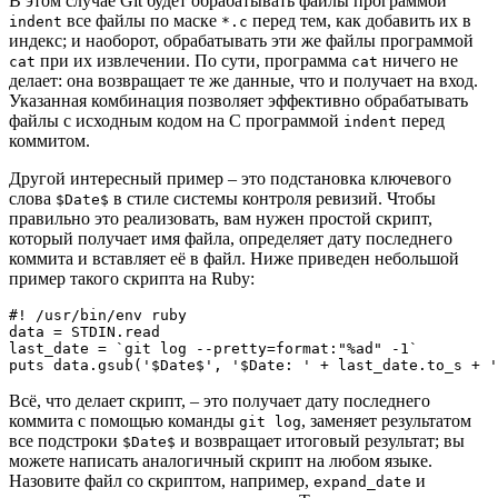
В этом случае Git будет обрабатывать файлы программой
все файлы по маске
перед тем, как добавить их в
indent
*.c
индекс; и наоборот, обрабатывать эти же файлы программой
при их извлечении. По сути, программа
ничего не
cat
cat
делает: она возвращает те же данные, что и получает на вход.
Указанная комбинация позволяет эффективно обрабатывать
файлы с исходным кодом на С программой
перед
indent
коммитом.
Другой интересный пример – это подстановка ключевого
слова
в стиле системы контроля ревизий. Чтобы
$Date$
правильно это реализовать, вам нужен простой скрипт,
который получает имя файла, определяет дату последнего
коммита и вставляет её в файл. Ниже приведен небольшой
пример такого скрипта на Ruby:
#! /usr/bin/env ruby
data 
=
STDIN
.
read

last_date 
=
`git log --pretty=format:"%ad" -1`
puts data
.
gsub
(
'$Date$'
,
'$Date: '
+
 last_date
.
to_s 
+
'
Всё, что делает скрипт, – это получает дату последнего
коммита с помощью команды
, заменяет результатом
git log
все подстроки
и возвращает итоговый результат; вы
$Date$
можете написать аналогичный скрипт на любом языке.
Назовите файл со скриптом, например,
и
expand_date