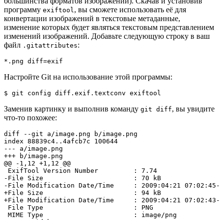
большинства форматов изображений). Скачав и установив
программу
, вы сможете использовать её для
exiftool
конвертации изображений в текстовые метаданные,
изменение которых будет являться текстовым представлением
изменений изображений. Добавьте следующую строку в ваш
файл
:
.gitattributes
*.png diff=exif
Настройте Git на использование этой программы:
$ 
git
 config diff.exif.textconv exiftool
Заменив картинку и выполнив команду
, вы увидите
git diff
что-то похожее:
diff
 --git a/image.png b/image.png

index 88839c4
..
4afcb7c 
100644
--- a/image.png

+++ b/image.png

@@ -1,12 +1,12 @@

 ExifTool Version Number         
:
7.74
-File Size                       
:
70
 kB

-File Modification Date/Time     
:
2009
:04:21 07:02:45-
+File Size                       
:
94
 kB

+File Modification Date/Time     
:
2009
:04:21 07:02:43-
 File Type                       
:
 PNG

 MIME Type                       
:
 image/png
