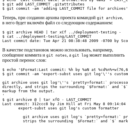
$ 
git
add
 LAST_COMMIT .gitattributes

$ 
git
 commit -am 
'adding LAST_COMMIT file for archives'
Теперь, при создании архива проекта командой
,
git archive
в него будет включён файл со следующим содержанием:
$ git archive HEAD | tar xCf ../deployment-testing -

$ cat ../deployment-testing/LAST_COMMIT

Last commit date: Tue Apr 21 08:38:48 2009 -0700 by Sco
В качестве подстановок можно использовать, например,
сообщение коммита и
, а
может выполнить
git notes
git log
простой перенос слов:
$ 
echo
'$Format:Last commit: %h by %aN at %cd%n%+w(76,6
$ 
git
 commit -am 
'export-subst uses git log'
\
'
's custom
git archive uses git log'
\
'
's `pretty=format:` processo
directly, and strips the surrounding `$Format:` and `$`

markup from the output.

'
$ 
git
 archive @ 
|
tar
 xfO - LAST_COMMIT

Last commit: 312ccc8 by Jim Hill at Fri May 
8
 09:14:04 
       export-subst uses 
git
 log
's custom formatter

         git archive uses git log'
s 
`
pretty
=
format:
`
 pr
         strips the surrounding 
`
$Format:
`
 and 
`
$
`
 mark