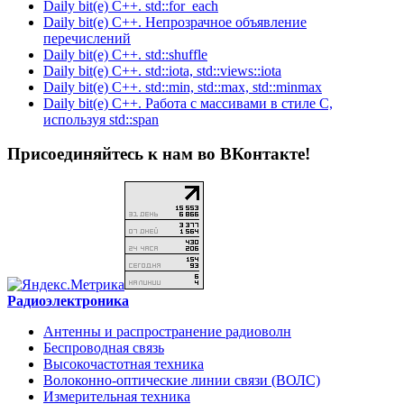
Daily bit(e) C++. std::for_each
Daily bit(e) C++. Непрозрачное объявление
перечислений
Daily bit(e) C++. std::shuffle
Daily bit(e) C++. std::iota, std::views::iota
Daily bit(e) C++. std::min, std::max, std::minmax
Daily bit(e) C++. Работа с массивами в стиле C,
используя std::span
Присоединяйтесь к нам во ВКонтакте!
Радиоэлектроника
Антенны и распространение радиоволн
Беспроводная связь
Высокочастотная техника
Волоконно-оптические линии связи (ВОЛС)
Измерительная техника