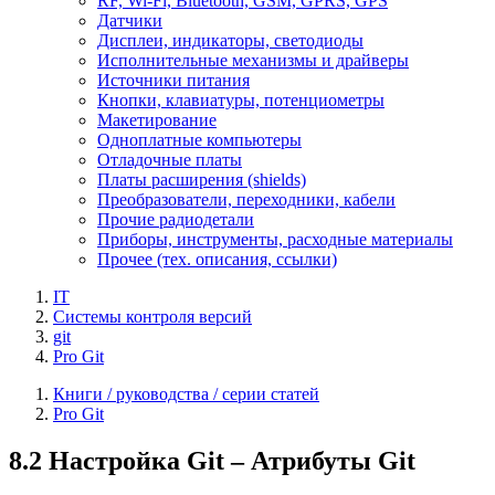
RF, Wi-Fi, Bluetooth, GSM, GPRS, GPS
Датчики
Дисплеи, индикаторы, светодиоды
Исполнительные механизмы и драйверы
Источники питания
Кнопки, клавиатуры, потенциометры
Макетирование
Одноплатные компьютеры
Отладочные платы
Платы расширения (shields)
Преобразователи, переходники, кабели
Прочие радиодетали
Приборы, инструменты, расходные материалы
Прочее (тех. описания, ссылки)
IT
Системы контроля версий
git
Pro Git
Книги / руководства / серии статей
Pro Git
8.2 Настройка Git – Атрибуты Git