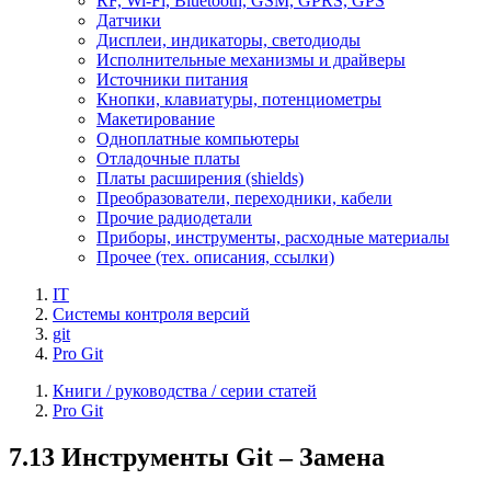
RF, Wi-Fi, Bluetooth, GSM, GPRS, GPS
Датчики
Дисплеи, индикаторы, светодиоды
Исполнительные механизмы и драйверы
Источники питания
Кнопки, клавиатуры, потенциометры
Макетирование
Одноплатные компьютеры
Отладочные платы
Платы расширения (shields)
Преобразователи, переходники, кабели
Прочие радиодетали
Приборы, инструменты, расходные материалы
Прочее (тех. описания, ссылки)
IT
Системы контроля версий
git
Pro Git
Книги / руководства / серии статей
Pro Git
7.13 Инструменты Git – Замена