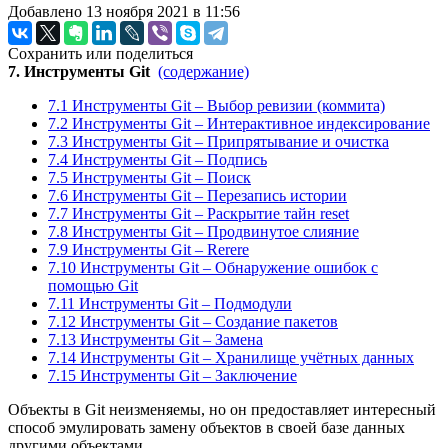
Добавлено 13 ноября 2021 в 11:56
Сохранить или поделиться
7. Инструменты Git
(содержание)
7.1 Инструменты Git – Выбор ревизии (коммита)
7.2 Инструменты Git – Интерактивное индексирование
7.3 Инструменты Git – Припрятывание и очистка
7.4 Инструменты Git – Подпись
7.5 Инструменты Git – Поиск
7.6 Инструменты Git – Перезапись истории
7.7 Инструменты Git – Раскрытие тайн reset
7.8 Инструменты Git – Продвинутое слияние
7.9 Инструменты Git – Rerere
7.10 Инструменты Git – Обнаружение ошибок с
помощью Git
7.11 Инструменты Git – Подмодули
7.12 Инструменты Git – Создание пакетов
7.13 Инструменты Git – Замена
7.14 Инструменты Git – Хранилище учётных данных
7.15 Инструменты Git – Заключение
Объекты в Git неизменяемы, но он предоставляет интересный
способ эмулировать замену объектов в своей базе данных
другими объектами.