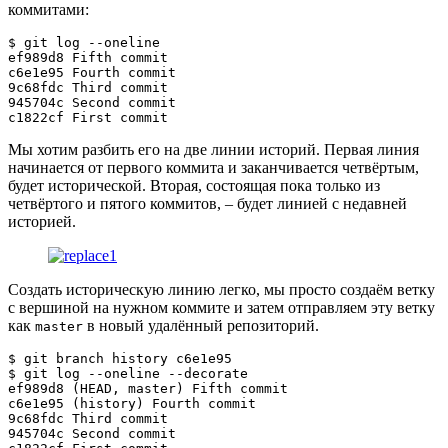
коммитами:
$ 
git
 log --oneline

ef989d8 Fifth commit

c6e1e95 Fourth commit

9c68fdc Third commit

945704c Second commit

c1822cf First commit
Мы хотим разбить его на две линии историй. Первая линия
начинается от первого коммита и заканчивается четвёртым,
будет исторической. Вторая, состоящая пока только из
четвёртого и пятого коммитов, – будет линией с недавней
историей.
Создать историческую линию легко, мы просто создаём ветку
с вершиной на нужном коммите и затем отправляем эту ветку
как
в новый удалённый репозиторий.
master
$ 
git
 branch 
history
 c6e1e95

$ 
git
 log --oneline --decorate

ef989d8 
(
HEAD, master
)
 Fifth commit

c6e1e95 
(
history
)
 Fourth commit

9c68fdc Third commit

945704c Second commit
