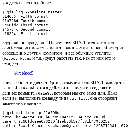
увидеть нечто подобное:
$ 
git
 log --oneline master

e146b5f Fifth commit

81a708d Fourth commit

9c68fdc Third commit

945704c Second commit

c1822cf First commit
Здорово, не правда ли? Не изменяя SHA-1 всех коммитов
семейства, мы можем заменить один коммит в нашей истории
совершенно другим коммитом, и все обычные утилиты
(
,
и т.д.) будут работать так, как от них это и
bisect
blame
ожидается.
Интересно, что для четвёртого коммита хеш SHA-1 выводится
равный
, хотя в действительности он содержит
81a708d
данные коммита
, которым мы его заменили. Даже
c6e1e95
если вы выполните команду типа
, она отобразит
cat-file
заменённые данные:
$ 
git
 cat-file -p 81a708d

tree 7bc544cf438903b65ca9104a1e30345eee6c083d

parent 9c68fdceee073230f19ebb8b5e7fc71b479c0252

author Scott Chacon 
<
schacon@gmail.com
>
1268712581
 -070