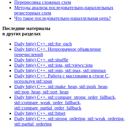
Перерисовка сложных схем
Методы анализа последовательно-параллельных
резисторных схем
Что такое последовательно-параллельная цепь?
Последние материалы
в других разделах
Daily bit(e) C++. std::for_each
Daily bit(e) C++. Непрозрачное объявление
перечислений
Daily bit(e) C++. std::shuffle
Daily bit(e) C++. std::iota, std::views::iota
Daily bit(e) C++. std::min, std::max, std::minmax
Daily bit(e) C++. Работа с массивами в стиле C,
используя std::span
Daily bit(e) C++. std::make_heap, std::push_heap,
std::pop_heap, std::sort_heap
Daily bit(e) C++. std::compare_strong_order_fallback,
std::compare_weak_order_fallback,
std::compare_partial_order_fallback
Daily bit(e) C++. std::bitset
Daily bit(e) C++. std::strong_ordering, std::weak_ordering,
std::partial_ordering