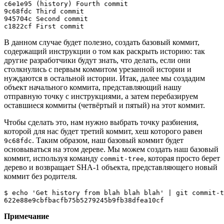
c6e1e95 
(
history
)
 Fourth commit

9c68fdc Third commit

945704c Second commit

c1822cf First commit
В данном случае будет полезно, создать базовый коммит,
содержащий инструкции о том как раскрыть историю: так
другие разработчики будут знать, что делать, если они
столкнулись с первым коммитом урезанной истории и
нуждаются в остальной истории. Итак, далее мы создадим
объект начального коммита, представляющий нашу
отправную точку с инструкциями, а затем перебазируем
оставшиеся коммиты (четвёртый и пятый) на этот коммит.
Чтобы сделать это, нам нужно выбрать точку разбиения,
которой для нас будет третий коммит, хеш которого равен
. Таким образом, наш базовый коммит будет
9c68fdc
основываться на этом дереве. Мы можем создать наш базовый
коммит, используя команду
, которая просто берет
commit-tree
дерево и возвращает SHA-1 объекта, представляющего новый
коммит без родителя.
$ 
echo
'Get history from blah blah blah'
|
git
 commit-t
622e88e9cbfbacfb75b5279245b9fb38dfea10cf
Примечание