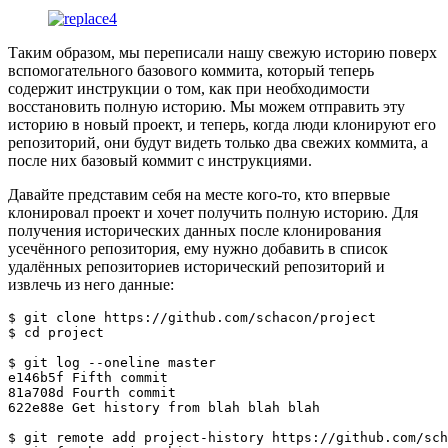
Таким образом, мы переписали нашу свежую историю поверх
вспомогательного базового коммита, который теперь
содержит инструкции о том, как при необходимости
восстановить полную историю. Мы можем отправить эту
историю в новый проект, и теперь, когда люди клонируют его
репозиторий, они будут видеть только два свежих коммита, а
после них базовый коммит с инструкциями.
Давайте представим себя на месте кого-то, кто впервые
клонировал проект и хочет получить полную историю. Для
получения исторических данных после клонирования
усечённого репозитория, ему нужно добавить в список
удалённых репозиториев исторический репозиторий и
извлечь из него данные:
$ 
git
 clone https://github.com/schacon/project

$ 
cd
 project

$ 
git
 log --oneline master

e146b5f Fifth commit

81a708d Fourth commit

622e88e Get 
history
 from blah blah blah

$ 
git
 remote 
add
 project-history https://github.com/sch