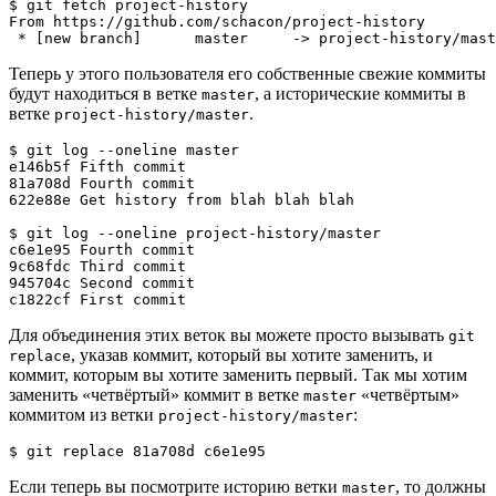
$ 
git
 fetch project-history

From https://github.com/schacon/project-history

 * 
[
new branch
]
      master     -
>
 project-history/mast
Теперь у этого пользователя его собственные свежие коммиты
будут находиться в ветке
, а исторические коммиты в
master
ветке
.
project-history/master
$ 
git
 log --oneline master

e146b5f Fifth commit

81a708d Fourth commit

622e88e Get 
history
 from blah blah blah

$ 
git
 log --oneline project-history/master

c6e1e95 Fourth commit

9c68fdc Third commit

945704c Second commit

c1822cf First commit
Для объединения этих веток вы можете просто вызывать
git
, указав коммит, который вы хотите заменить, и
replace
коммит, которым вы хотите заменить первый. Так мы хотим
заменить «четвёртый» коммит в ветке
«четвёртым»
master
коммитом из ветки
:
project-history/master
$ 
git
 replace 81a708d c6e1e95
Если теперь вы посмотрите историю ветки
, то должны
master