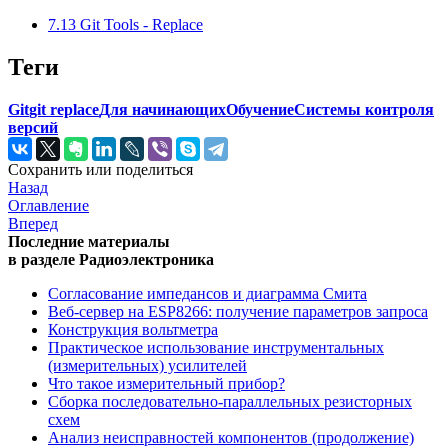
7.13 Git Tools - Replace
Теги
Git
git replace
Для начинающих
Обучение
Системы контроля
версий
Сохранить или поделиться
Назад
Оглавление
Вперед
Последние материалы
в разделе Радиоэлектроника
Согласование импедансов и диаграмма Смита
Веб-сервер на ESP8266: получение параметров запроса
Конструкция вольтметра
Практическое использование инструментальных
(измерительных) усилителей
Что такое измерительный прибор?
Сборка последовательно-параллельных резисторных
схем
Анализ неисправностей компонентов (продолжение)