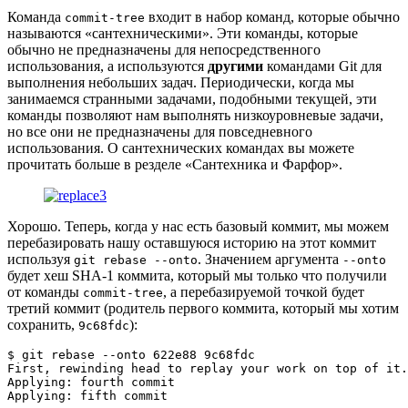
Команда
входит в набор команд, которые обычно
commit-tree
называются «сантехническими». Эти команды, которые
обычно не предназначены для непосредственного
использования, а используются
другими
командами Git для
выполнения небольших задач. Периодически, когда мы
занимаемся странными задачами, подобными текущей, эти
команды позволяют нам выполнять низкоуровневые задачи,
но все они не предназначены для повседневного
использования. О сантехнических командах вы можете
прочитать больше в резделе «Сантехника и Фарфор».
Хорошо. Теперь, когда у нас есть базовый коммит, мы можем
перебазировать нашу оставшуюся историю на этот коммит
используя
. Значением аргумента
git rebase --onto
--onto
будет хеш SHA-1 коммита, который мы только что получили
от команды
, а перебазируемой точкой будет
commit-tree
третий коммит (родитель первого коммита, который мы хотим
сохранить,
):
9c68fdc
$ 
git
 rebase --onto 622e88 9c68fdc

First, rewinding 
head
 to replay your work on 
top
 of it
.
Applying: fourth commit

Applying: fifth commit