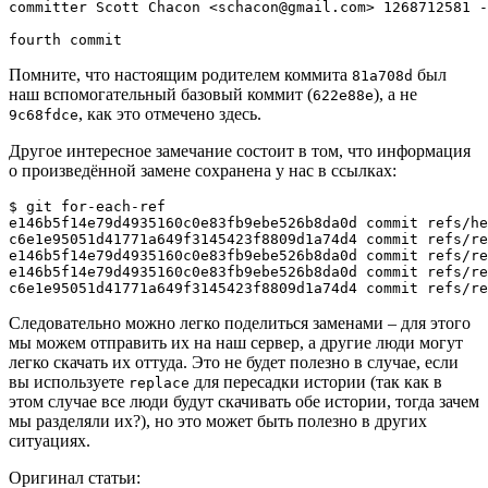
committer Scott Chacon 
<
schacon@gmail.com
>
1268712581
 -
fourth commit
Помните, что настоящим родителем коммита
был
81a708d
наш вспомогательный базовый коммит (
), а не
622e88e
, как это отмечено здесь.
9c68fdce
Другое интересное замечание состоит в том, что информация
о произведённой замене сохранена у нас в ссылках:
$ 
git
 for-each-ref

e146b5f14e79d4935160c0e83fb9ebe526b8da0d commit	refs/heads/master

c6e1e95051d41771a649f3145423f8809d1a74d4 commit	refs/remotes/history/master

e146b5f14e79d4935160c0e83fb9ebe526b8da0d commit	refs/remotes/origin/HEAD

e146b5f14e79d4935160c0e83fb9ebe526b8da0d commit	refs/remotes/origin/master

c6e1e95051d41
Следовательно можно легко поделиться заменами – для этого
мы можем отправить их на наш сервер, а другие люди могут
легко скачать их оттуда. Это не будет полезно в случае, если
вы используете
для пересадки истории (так как в
replace
этом случае все люди будут скачивать обе истории, тогда зачем
мы разделяли их?), но это может быть полезно в других
ситуациях.
Оригинал статьи: