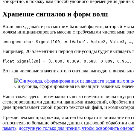
конкретно, я покажу вам способ удобного перемещения данных
Хранение сигналов и форм волн
Во-первых, давайте рассмотрим базовый формат, который мы м
можем инициализировать массив с требуемыми числовыми зна
unsigned
char
 Signal
[
100
]
=
{
Value1
,
 Value2
,
 Value3
,
 …
,
Например, 20-элементный период синусоиды будет выглядеть т
float
 Signal
[
20
]
=
{
0.000
,
0.309
,
0.588
,
0.809
,
0.951
,
Вот как числовые значения этого сигнала выглядят в визуальн
Синусоида, сформированная из двадцати заданных значе
Наша задача здесь – возможность легко изменить числа внутри
сгенерированными данными, данными измерений, обработанны
деле представляет собой просто текстовый файл, и компьютеро
Прежде чем мы продолжим, я хотел бы обратить внимание на с
относительно большие объемы данных цифровой обработки сиг
память, доступную только для чтения, чтобы освободить опе