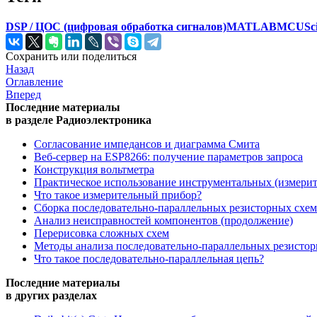
DSP / ЦОС (цифровая обработка сигналов)
MATLAB
MCU
Sc
Сохранить или поделиться
Назад
Оглавление
Вперед
Последние материалы
в разделе Радиоэлектроника
Согласование импедансов и диаграмма Смита
Веб-сервер на ESP8266: получение параметров запроса
Конструкция вольтметра
Практическое использование инструментальных (измери
Что такое измерительный прибор?
Сборка последовательно-параллельных резисторных схем
Анализ неисправностей компонентов (продолжение)
Перерисовка сложных схем
Методы анализа последовательно-параллельных резисто
Что такое последовательно-параллельная цепь?
Последние материалы
в других разделах