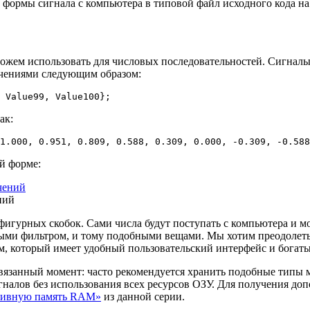
 формы сигнала с компьютера в типовой файл исходного кода н
ожем использовать для числовых последовательностей. Сигналы
чениями следующим образом:
 Value99
,
 Value100
}
;
ак:
1.000
,
0.951
,
0.809
,
0.588
,
0.309
,
0.000
,
-
0.309
,
-
0.588
ой форме:
ний
 фигурных скобок. Сами числа будут поступать с компьютера и 
ми фильтром, и тому подобными вещами. Мы хотим преодолеть 
м, который имеет удобный пользовательский интерфейс и богаты
вязанный момент: часто рекомендуется хранить подобные типы м
налов без использования всех ресурсов ОЗУ. Для получения д
ративную память RAM»
из данной серии.