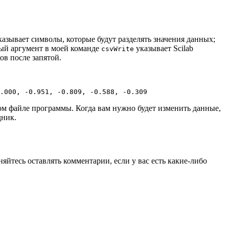
казывает символы, которые будут разделять значения данных;
тый аргумент в моей команде
указывает Scilab
csvWrite
ов после запятой.
1.000, -0.951, -0.809, -0.588, -0.309
ном файле программы. Когда вам нужно будет изменить данные,
дник.
яйтесь оставлять комментарии, если у вас есть какие-либо