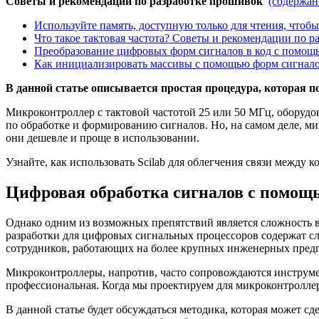
Советы и рекомендации по разработке прошивок
(содержан
Используйте память, доступную только для чтения, что
Что такое тактовая частота? Советы и рекомендации по 
Преобразование цифровых форм сигналов в код с помощь
Как инициализировать массивы с помощью форм сигнало
В данной статье описывается простая процедура, которая
Микроконтроллер с тактовой частотой 25 или 50 МГц, оборудо
по обработке и формированию сигналов. Но, на самом деле, м
они дешевле и проще в использовании.
Узнайте, как использовать Scilab для облегчения связи между
Цифровая обработка сигналов с помощ
Однако одним из возможных препятствий является сложность 
разработки для цифровых сигнальных процессоров содержат с
сотрудников, работающих на более крупных инженерных предпр
Микроконтроллеры, напротив, часто сопровождаются инструмент
профессиональная. Когда мы проектируем для микроконтроллер
В данной статье будет обсуждаться методика, которая может с