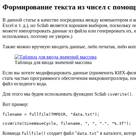
Формирование текста из чисел с помощ
В данной статье в качестве посредника между компьютером и к
Excel и т. д.), но Scilab является хорошим выбором, посколь
можете импортировать данные из файла или генерировать их, и
использовал, поэтому не уверен.)
Также можно вручную вводить данные, либо печатая, либо копи
Таблица для ввода значений массива
Если вы хотите модифицировать данные (применить КИХ-фильтр 
стать частью программного обеспечения микроконтроллера, посл
файл исходного кода.
Для этого мы будем использовать функцию Scilab
.
csvWrite()
Вот пример:
filename 
=
fullfile
(
TMPDIR
,
 "data
.
txt"
)
;
csvWrite
(
SineWaveCycle
,
 filename
,
 "
,
 "
,
 "
.
"
,
 "
%.3f");
Команда
создает файл "
" в каталоге, кот
fullfile()
data.txt