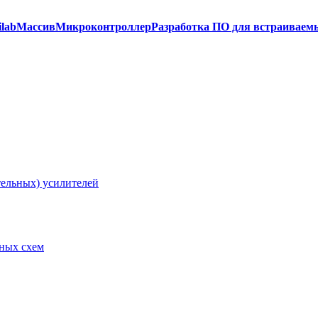
ilab
Массив
Микроконтроллер
Разработка ПО для встраиваем
тельных) усилителей
рных схем