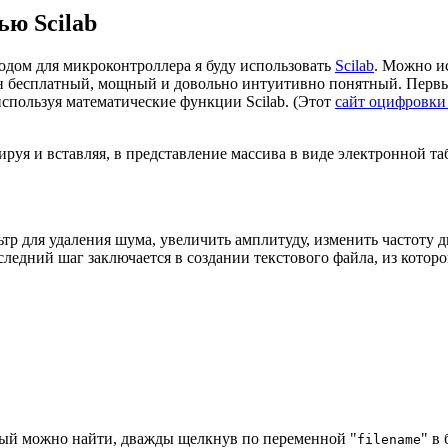
ью Scilab
одом для микроконтроллера я буду использовать
Scilab
. Можно и
ку он бесплатный, мощный и довольно интуитивно понятный. Перв
спользуя математические функции Scilab. (Этот
сайт оцифровки
руя и вставляя, в представление массива в виде электронной т
для удаления шума, увеличить амплитуду, изменить частоту диск
едний шаг заключается в создании текстового файла, из которог
орый можно найти, дважды щелкнув по переменной "
" в
filename