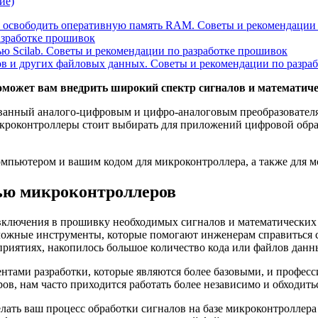
ие)
бы освободить оперативную память RAM. Советы и рекомендации
разработке прошивок
ю Scilab. Советы и рекомендации по разработке прошивок
в и других файловых данных. Советы и рекомендации по разра
 поможет вам внедрить широкий спектр сигналов и математи
ванный аналого-цифровым и цифро-аналоговым преобразователям
икроконтроллеры стоит выбирать для приложений цифровой обра
 компьютером и вашим кодом для микроконтроллера, а также для
ью микроконтроллеров
включения в прошивку необходимых сигналов и математических
ложные инструменты, которые помогают инженерам справиться с
иятиях, накопилось большое количество кода или файлов данных
ами разработки, которые являются более базовыми, и профессион
ов, нам часто приходится работать более независимо и обходит
делать ваш процесс обработки сигналов на базе микроконтроллер