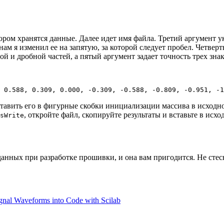
тором хранятся данные. Далее идет имя файла. Третий аргумент у
нам я изменил ее на запятую, за которой следует пробел. Четвер
лой и дробной частей, а пятый аргумент задает точность трех знак
 0.588, 0.309, 0.000, -0.309, -0.588, -0.809, -0.951, -
 вставить его в фигурные скобки инициализации массива в исход
, откройте файл, скопируйте результаты и вставьте в исхо
sWrite
анных при разработке прошивки, и она вам пригодится. Не стесн
gnal Waveforms into Code with Scilab