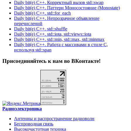
Daily bit(e) C++. Корректный вызов std::swap
Daily bit(e) C++. Паттерн Моносостояние (Monostate)
Daily bit(e) C++. std::for_each
Daily bit(e) C++. Непрозрачное объявление
перечислений
Daily bit(e) C++. std::shuffle
Daily bit(e) C++. std::iota, std::views::iota
Daily bit(e) C++. std::min, std::max, std::minmax
Daily bit(e) C++. Работа с массивами в стиле C,
используя std::span
Присоединяйтесь к нам во ВКонтакте!
Радиоэлектроника
Антенны и распространение радиоволн
Беспроводная связь
Высокочастотная техника