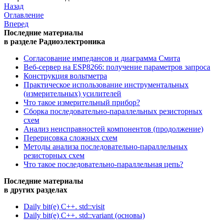
Назад
Оглавление
Вперед
Последние материалы
в разделе Радиоэлектроника
Согласование импедансов и диаграмма Смита
Веб-сервер на ESP8266: получение параметров запроса
Конструкция вольтметра
Практическое использование инструментальных
(измерительных) усилителей
Что такое измерительный прибор?
Сборка последовательно-параллельных резисторных
схем
Анализ неисправностей компонентов (продолжение)
Перерисовка сложных схем
Методы анализа последовательно-параллельных
резисторных схем
Что такое последовательно-параллельная цепь?
Последние материалы
в других разделах
Daily bit(e) C++. std::visit
Daily bit(e) C++. std::variant (основы)