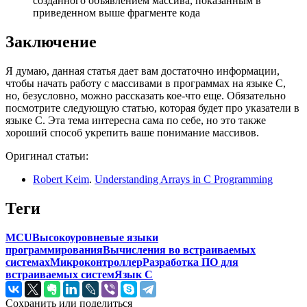
созданного объявлением массива, показанным в
приведенном выше фрагменте кода
Заключение
Я думаю, данная статья дает вам достаточно информации,
чтобы начать работу с массивами в программах на языке C,
но, безусловно, можно рассказать кое-что еще. Обязательно
посмотрите следующую статью, которая будет про указатели в
языке C. Эта тема интересна сама по себе, но это также
хороший способ укрепить ваше понимание массивов.
Оригинал статьи:
Robert Keim
.
Understanding Arrays in C Programming
Теги
MCU
Высокоуровневые языки
программирования
Вычисления во встраиваемых
системах
Микроконтроллер
Разработка ПО для
встраиваемых систем
Язык C
Сохранить или поделиться