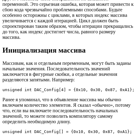
переменной. Это серьезная ошибка, которая может привести к
сбою кода чрезвычайно проблемными способами. Будьте
особенно осторожны с циклами, в которых индекс массива
увеличивается с каждой итерацией. Цикл должен быть
спроектирован таким образом, чтобы итерации прекращались
до того, как индекс достигнет числа, равного размеру
массива.
Инициализация массива
Массивам, как и отдельным переменным, могут быть заданы
начальные значения. Последовательность значений
заключается в фигурные скобки, а отдельные значения
разделяются запятыми. Например:
unsigned
int
 DAC_Config
[
4
]
=
{
0x10
,
0x30
,
0x87
,
0xA1
}
;
Ранее я упоминал, что в объявление массива мы обычно
включаем количество элементов. Я сказал «обычно», потому
что, если вы включаете последовательность начальных
значений, то можете позволить компилятору самому
определить необходимую длину.
unsigned
int
 DAC_Config
[
]
=
{
0x10
,
0x30
,
0x87
,
0xA1
}
;