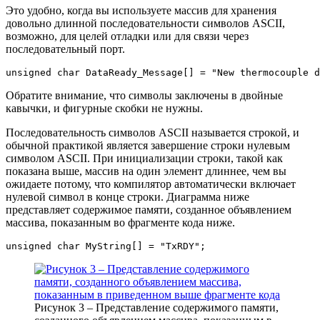
Это удобно, когда вы используете массив для хранения
довольно длинной последовательности символов ASCII,
возможно, для целей отладки или для связи через
последовательный порт.
unsigned
char
 DataReady_Message
[
]
=
"New thermocouple d
Обратите внимание, что символы заключены в двойные
кавычки, и фигурные скобки не нужны.
Последовательность символов ASCII называется строкой, и
обычной практикой является завершение строки нулевым
символом ASCII. При инициализации строки, такой как
показана выше, массив на один элемент длиннее, чем вы
ожидаете потому, что компилятор автоматически включает
нулевой символ в конце строки. Диаграмма ниже
представляет содержимое памяти, созданное объявлением
массива, показанным во фрагменте кода ниже.
unsigned
char
 MyString
[
]
=
"TxRDY"
;
Рисунок 3 – Представление содержимого памяти,