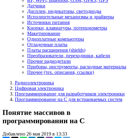
RF, Wi-Fi, Bluetooth, GSM, GPRS, GPS
Датчики
Дисплеи, индикаторы, светодиоды
Исполнительные механизмы и драйверы
Источники питания
Кнопки, клавиатуры, потенциометры
Макетирование
Одноплатные компьютеры
Отладочные платы
Платы расширения (shields)
Преобразователи, переходники, кабели
Прочие радиодетали
Приборы, инструменты, расходные материалы
Прочее (тех. описания, ссылки)
Радиоэлектроника
Цифровая электроника
Программирование для разработчиков электроники
Программирование на C для встраиваемых систем
Понятие массивов в
программировании на C
Добавлено 26 мая 2019 в 13:33