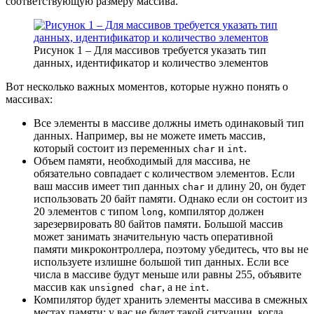
соответствующую размеру массива.
Рисунок 1 – Для массивов требуется указать тип
данных, идентификатор и количество элементов
Вот несколько важных моментов, которые нужно понять о
массивах:
Все элементы в массиве должны иметь одинаковый тип
данных. Например, вы не можете иметь массив,
который состоит из переменных
и
.
char
int
Объем памяти, необходимый для массива, не
обязательно совпадает с количеством элементов. Если
ваш массив имеет тип данных
и длину 20, он будет
char
использовать 20 байт памяти. Однако если он состоит из
20 элементов с типом
, компилятор должен
long
зарезервировать 80 байтов памяти. Большой массив
может занимать значительную часть оперативной
памяти микроконтроллера, поэтому убедитесь, что вы не
используете излишне большой тип данных. Если все
числа в массиве будут меньше или равны 255, объявите
массив как
, а не
.
unsigned char
int
Компилятор будет хранить элементы массива в смежных
местах памяти; у вас не будет такой ситуации, когда