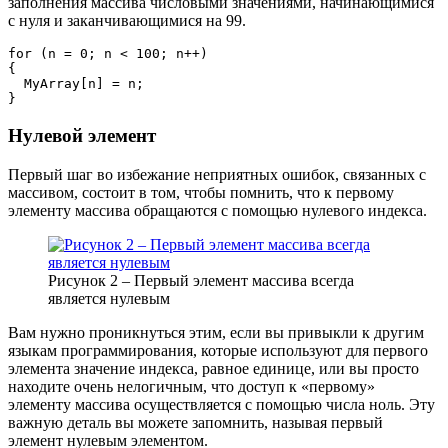
заполнения массива числовыми значениями, начинающимися
с нуля и заканчивающимися на 99.
for
(
n 
=
0
;
 n 
<
100
;
 n
++
)
{
  MyArray
[
n
]
=
 n
;
}
Нулевой элемент
Первый шаг во избежание неприятных ошибок, связанных с
массивом, состоит в том, чтобы помнить, что к первому
элементу массива обращаются с помощью нулевого индекса.
Рисунок 2 – Первый элемент массива всегда
является нулевым
Вам нужно проникнуться этим, если вы привыкли к другим
языкам программирования, которые используют для первого
элемента значение индекса, равное единице, или вы просто
находите очень нелогичным, что доступ к «первому»
элементу массива осуществляется с помощью числа ноль. Эту
важную деталь вы можете запомнить, называя первый
элемент нулевым элементом.