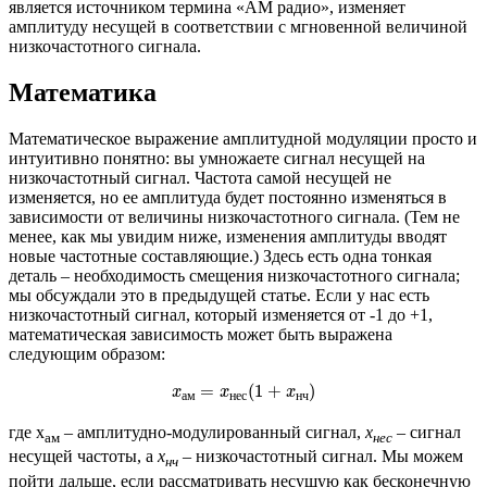
является источником термина «АМ радио», изменяет
амплитуду несущей в соответствии с мгновенной величиной
низкочастотного сигнала.
Математика
Математическое выражение амплитудной модуляции просто и
интуитивно понятно: вы умножаете сигнал несущей на
низкочастотный сигнал. Частота самой несущей не
изменяется, но ее амплитуда будет постоянно изменяться в
зависимости от величины низкочастотного сигнала. (Тем не
менее, как мы увидим ниже, изменения амплитуды вводят
новые частотные составляющие.) Здесь есть одна тонкая
деталь – необходимость смещения низкочастотного сигнала;
мы обсуждали это в предыдущей статье. Если у нас есть
низкочастотный сигнал, который изменяется от -1 до +1,
математическая зависимость может быть выражена
следующим образом:
x
а
м
=
x
н
е
с
(
1
+
x
н
ч
)
=
(
1
+
)
x
x
x
а
м
н
е
с
н
ч
где x
– амплитудно-модулированный сигнал,
x
– сигнал
ам
нес
несущей частоты, а
x
– низкочастотный сигнал. Мы можем
нч
пойти дальше, если рассматривать несущую как бесконечную