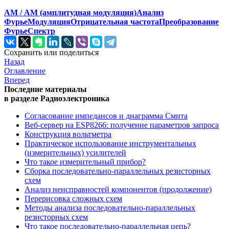
AM / АМ (амплитудная модуляция)
Анализ
Фурье
Модуляция
Отрицательная частота
Преобразование
Фурье
Спектр
Сохранить или поделиться
Назад
Оглавление
Вперед
Последние материалы
в разделе Радиоэлектроника
Согласование импедансов и диаграмма Смита
Веб-сервер на ESP8266: получение параметров запроса
Конструкция вольтметра
Практическое использование инструментальных
(измерительных) усилителей
Что такое измерительный прибор?
Сборка последовательно-параллельных резисторных
схем
Анализ неисправностей компонентов (продолжение)
Перерисовка сложных схем
Методы анализа последовательно-параллельных
резисторных схем
Что такое последовательно-параллельная цепь?