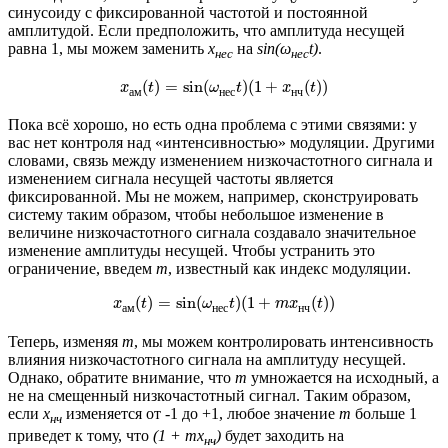
синусоиду с фиксированной частотой и постоянной
амплитудой. Если предположить, что амплитуда несущей
равна 1, мы можем заменить
x
на
sin(ω
t)
.
нес
нес
x
а
м
(
t
)
=
sin
(
ω
н
е
с
t
)
(
1
+
x
н
ч
(
t
)
)
(
)
=
sin
(
)
(
1
+
(
)
)
x
t
ω
t
x
t
а
м
н
е
с
н
ч
Пока всё хорошо, но есть одна проблема с этими связями: у
вас нет контроля над «интенсивностью» модуляции. Другими
словами, связь между изменением низкочастотного сигнала и
изменением сигнала несущей частоты является
фиксированной. Мы не можем, например, сконструировать
систему таким образом, чтобы небольшое изменение в
величине низкочастотного сигнала создавало значительное
изменение амплитуды несущей. Чтобы устранить это
ограничение, введем
m
, известный как индекс модуляции.
x
а
м
(
t
)
=
sin
(
ω
н
е
с
t
)
(
1
+
m
x
н
ч
(
t
)
)
(
)
=
sin
(
)
(
1
+
(
)
)
x
t
ω
t
m
x
t
а
м
н
е
с
н
ч
Теперь, изменяя
m
, мы можем контролировать интенсивность
влияния низкочастотного сигнала на амплитуду несущей.
Однако, обратите внимание, что
m
умножается на исходный, а
не на смещенный низкочастотный сигнал. Таким образом,
если
x
изменяется от -1 до +1, любое значение
m
больше 1
нч
приведет к тому, что
(1 + mx
)
будет заходить на
нч