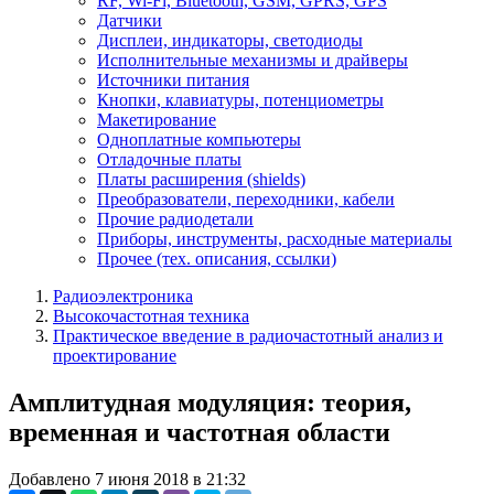
RF, Wi-Fi, Bluetooth, GSM, GPRS, GPS
Датчики
Дисплеи, индикаторы, светодиоды
Исполнительные механизмы и драйверы
Источники питания
Кнопки, клавиатуры, потенциометры
Макетирование
Одноплатные компьютеры
Отладочные платы
Платы расширения (shields)
Преобразователи, переходники, кабели
Прочие радиодетали
Приборы, инструменты, расходные материалы
Прочее (тех. описания, ссылки)
Радиоэлектроника
Высокочастотная техника
Практическое введение в радиочастотный анализ и
проектирование
Амплитудная модуляция: теория,
временная и частотная области
Добавлено 7 июня 2018 в 21:32