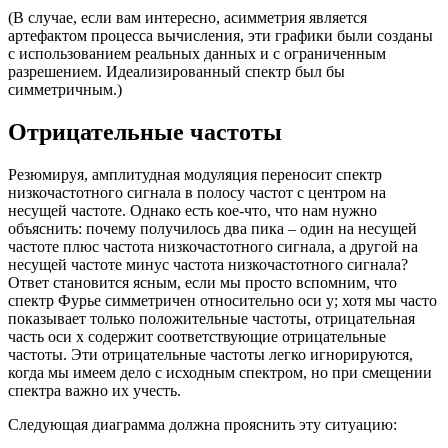
(В случае, если вам интересно, асимметрия является
артефактом процесса вычисления, эти графики были созданы
с использованием реальных данных и с ограниченным
разрешением. Идеализированный спектр был бы
симметричным.)
Отрицательные частоты
Резюмируя, амплитудная модуляция переносит спектр
низкочастотного сигнала в полосу частот с центром на
несущей частоте. Однако есть кое-что, что нам нужно
объяснить: почему получилось два пика – один на несущей
частоте плюс частота низкочастотного сигнала, а другой на
несущей частоте минус частота низкочастотного сигнала?
Ответ становится ясным, если мы просто вспомним, что
спектр Фурье симметричен относительно оси y; хотя мы часто
показывает только положительные частоты, отрицательная
часть оси x содержит соответствующие отрицательные
частоты. Эти отрицательные частоты легко игнорируются,
когда мы имеем дело с исходным спектром, но при смещении
спектра важно их учесть.
Следующая диаграмма должна прояснить эту ситуацию: