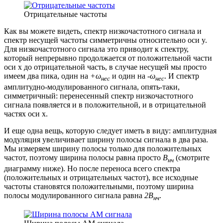
Отрицательные частоты
Как вы можете видеть, спектр низкочастотного сигнала и
спектр несущей частоты симметричны относительно оси y.
Для низкочастотного сигнала это приводит к спектру,
который непрерывно продолжается от положительной части
оси x до отрицательной часть, в случае несущей мы просто
имеем два пика, один на
+ω
и один на
-ω
. И спектр
нес
нес
амплитудно-модулированного сигнала, опять-таки,
симметричный: перенесенный спектр низкочастотного
сигнала появляется и в положительной, и в отрицательной
частях оси x.
И еще одна вещь, которую следует иметь в виду: амплитудная
модуляция увеличивает ширину полосы сигнала в два раза.
Мы измеряем ширину полосы только для положительных
частот, поэтому ширина полосы равна просто
B
(смотрите
нч
диаграмму ниже). Но после переноса всего спектра
(положительных и отрицательных частот), все исходные
частоты становятся положительными, поэтому ширина
полосы модулированного сигнала равна
2B
.
нч