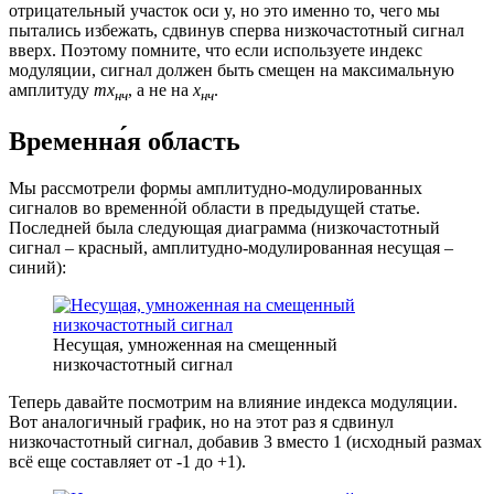
отрицательный участок оси y, но это именно то, чего мы
пытались избежать, сдвинув сперва низкочастотный сигнал
вверх. Поэтому помните, что если используете индекс
модуляции, сигнал должен быть смещен на максимальную
амплитуду
mx
, а не на
x
.
нч
нч
Временна́я область
Мы рассмотрели формы амплитудно-модулированных
сигналов во временно́й области в предыдущей статье.
Последней была следующая диаграмма (низкочастотный
сигнал – красный, амплитудно-модулированная несущая –
синий):
Несущая, умноженная на смещенный
низкочастотный сигнал
Теперь давайте посмотрим на влияние индекса модуляции.
Вот аналогичный график, но на этот раз я сдвинул
низкочастотный сигнал, добавив 3 вместо 1 (исходный размах
всё еще составляет от -1 до +1).