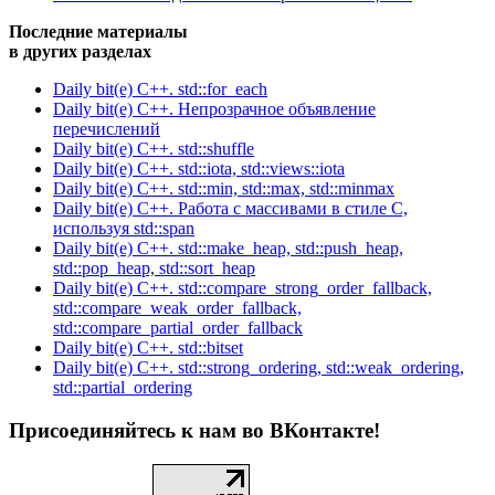
Последние материалы
в других разделах
Daily bit(e) C++. std::for_each
Daily bit(e) C++. Непрозрачное объявление
перечислений
Daily bit(e) C++. std::shuffle
Daily bit(e) C++. std::iota, std::views::iota
Daily bit(e) C++. std::min, std::max, std::minmax
Daily bit(e) C++. Работа с массивами в стиле C,
используя std::span
Daily bit(e) C++. std::make_heap, std::push_heap,
std::pop_heap, std::sort_heap
Daily bit(e) C++. std::compare_strong_order_fallback,
std::compare_weak_order_fallback,
std::compare_partial_order_fallback
Daily bit(e) C++. std::bitset
Daily bit(e) C++. std::strong_ordering, std::weak_ordering,
std::partial_ordering
Присоединяйтесь к нам во ВКонтакте!