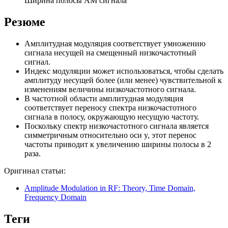
Ширина полосы АМ сигнала
Резюме
Амплитудная модуляция соответствует умножению
сигнала несущей на смещенный низкочастотный
сигнал.
Индекс модуляции может использоваться, чтобы сделать
амплитуду несущей более (или менее) чувствительной к
изменениям величины низкочастотного сигнала.
В частотной области амплитудная модуляция
соответствует переносу спектра низкочастотного
сигнала в полосу, окружающую несущую частоту.
Поскольку спектр низкочастотного сигнала является
симметричным относительно оси y, этот перенос
частоты приводит к увеличению ширины полосы в 2
раза.
Оригинал статьи:
Amplitude Modulation in RF: Theory, Time Domain,
Frequency Domain
Теги