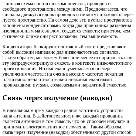
Типовая схема состоит из компонентов, проводов и
свободного пространства между ними. Предполагается, что
сигналы движутся вдоль проводов и не могут проходить через
пустое пространство. На самом деле эти пустые пространства
заполнены конденсаторами. Когда два проводника разделены
изоляционным материалом, создается емкость; при этом, чем
физически ближе они расположены, тем выше емкость.
Конденсаторы блокируют постоянный ток и представляют
собой высокий импеданс для низкочастотных сигналов.
Таким образом, мы можем более или менее игнорировать всю
эту непредусмотренную емкость в контексте низкочастотного
проектирования. Но импеданс уменьшается по мере
увеличения частоты; на очень высоких частотах печатная
плата наполнена относительно низкоимпедансными
проводящими путями, создаваемыми паразитной емкостью.
Связь через излучение (наводки)
В идеальном мире у каждого радиочастотного устройства
одна антенна. В действительности же каждый проводник
является антенной в том смысле, что он способен излучать и
принимать электромагнитное излучение. Таким образом,
связь через излучение (наводки) обеспечивают другой способ,