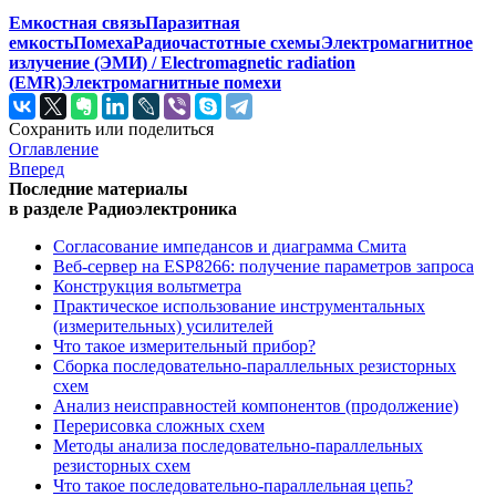
Емкостная связь
Паразитная
емкость
Помеха
Радиочастотные схемы
Электромагнитное
излучение (ЭМИ) / Electromagnetic radiation
(EMR)
Электромагнитные помехи
Сохранить или поделиться
Оглавление
Вперед
Последние материалы
в разделе Радиоэлектроника
Согласование импедансов и диаграмма Смита
Веб-сервер на ESP8266: получение параметров запроса
Конструкция вольтметра
Практическое использование инструментальных
(измерительных) усилителей
Что такое измерительный прибор?
Сборка последовательно-параллельных резисторных
схем
Анализ неисправностей компонентов (продолжение)
Перерисовка сложных схем
Методы анализа последовательно-параллельных
резисторных схем
Что такое последовательно-параллельная цепь?