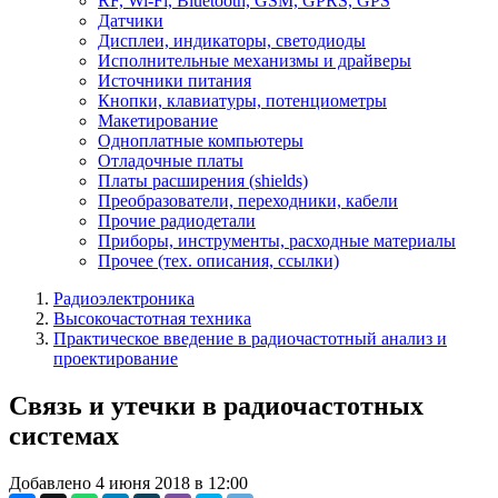
RF, Wi-Fi, Bluetooth, GSM, GPRS, GPS
Датчики
Дисплеи, индикаторы, светодиоды
Исполнительные механизмы и драйверы
Источники питания
Кнопки, клавиатуры, потенциометры
Макетирование
Одноплатные компьютеры
Отладочные платы
Платы расширения (shields)
Преобразователи, переходники, кабели
Прочие радиодетали
Приборы, инструменты, расходные материалы
Прочее (тех. описания, ссылки)
Радиоэлектроника
Высокочастотная техника
Практическое введение в радиочастотный анализ и
проектирование
Связь и утечки в радиочастотных
системах
Добавлено 4 июня 2018 в 12:00