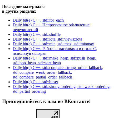
Последние материалы
в других разделах
Daily bit(e) C++. std::for_each
Daily bit(e) C++. Непрозрачное объявление
перечислений
Daily bit(e) C++. std::shuffle
Daily bit(e) C++. std::iota, std::views::iota
Daily bit(e) C++. std::min, std::max, std::minmax
Daily bit(e) C++. Работа с массивами в стиле C,
используя std::span
Daily bit(e) C++. std::make_heap, std::push_heap,
std::pop_heap, std::sort_heap
Daily bit(e) C++. std::compare_strong_order_fallback,
std::compare_weak_order_fallback,
std::compare_partial_order_fallback
Daily bit(e) C++. std::bitset
Daily bit(e) C++. std::strong_ordering, std::weak_ordering,
std::partial_ordering
Присоединяйтесь к нам во ВКонтакте!