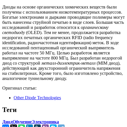
Диоды на основе органических химических веществ были
получены с использованием низкотемпературных процессов.
Богатые электронами и дырками проводящие полимеры могут
быть нанесены струйной печатью в виде слоев. Большая часть
исследований и разработок относится к
органическому
светодиоду
(OLED). Тем не менее, продолжается разработка
недорогих печатных органических RFID (radio frequency
identification, радиочастотная идентификация) меток. В ходе
исследований пентаценовый органический выпрямитель
работал на частоте 50 МГц. Целью разработок является
выпрямление на частоте 800 МГц. Был разработан недорогой
диод со структурой
металл-диэлектрик-металл
(MIM диод),
действующий как двухсторонний ограничитель напряжения
на стабилитронах. Кроме того, было изготовлено устройство,
аналогичное туннельному диоду.
Оригинал статьи:
Other Diode Technologies
Теги
Диод
Обучение
Электроника