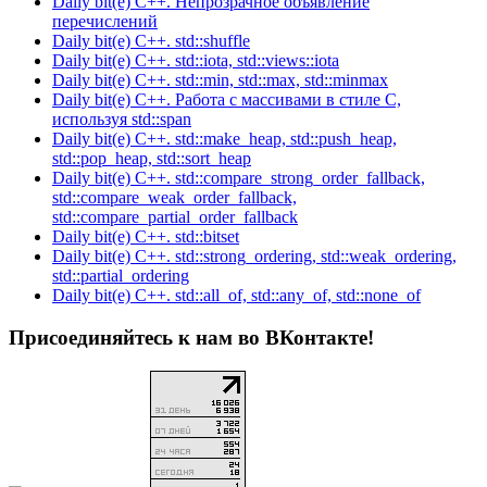
Daily bit(e) C++. Непрозрачное объявление
перечислений
Daily bit(e) C++. std::shuffle
Daily bit(e) C++. std::iota, std::views::iota
Daily bit(e) C++. std::min, std::max, std::minmax
Daily bit(e) C++. Работа с массивами в стиле C,
используя std::span
Daily bit(e) C++. std::make_heap, std::push_heap,
std::pop_heap, std::sort_heap
Daily bit(e) C++. std::compare_strong_order_fallback,
std::compare_weak_order_fallback,
std::compare_partial_order_fallback
Daily bit(e) C++. std::bitset
Daily bit(e) C++. std::strong_ordering, std::weak_ordering,
std::partial_ordering
Daily bit(e) C++. std::all_of, std::any_of, std::none_of
Присоединяйтесь к нам во ВКонтакте!