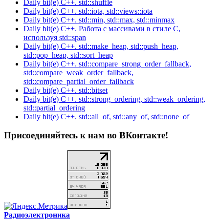
Daily bit(e) C++. std::shuffle
Daily bit(e) C++. std::iota, std::views::iota
Daily bit(e) C++. std::min, std::max, std::minmax
Daily bit(e) C++. Работа с массивами в стиле C,
используя std::span
Daily bit(e) C++. std::make_heap, std::push_heap,
std::pop_heap, std::sort_heap
Daily bit(e) C++. std::compare_strong_order_fallback,
std::compare_weak_order_fallback,
std::compare_partial_order_fallback
Daily bit(e) C++. std::bitset
Daily bit(e) C++. std::strong_ordering, std::weak_ordering,
std::partial_ordering
Daily bit(e) C++. std::all_of, std::any_of, std::none_of
Присоединяйтесь к нам во ВКонтакте!
Радиоэлектроника