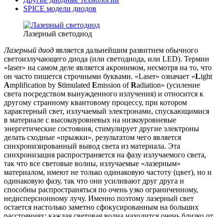
SPICE модели диодов
Лазерный светодиод
Лазерный диод
является дальнейшим развитием обычного
светоизлучающего диода (или светодиода, или LED). Термин
«laser» на самом деле является акронимом, несмотря на то, что
он часто пишется строчными буквами. «Laser» означает «
L
ight
A
mplification by
S
timulated
E
mission of
R
adiation» (усиление
света посредством вынужденного излучения) и относится к
другому странному квантовому процессу, при котором
характерный свет, излучаемый электронами, спускающимися
в материале с высокоуровневых на низкоуровневые
энергетические состояния, стимулирует другие электроны
делать сходные «прыжки», результатом чего является
синхронизированный вывод света из материала. Эта
синхронизация распространяется на фазу излучаемого света,
так что все световые волны, излучаемые «лазерным»
материалом, имеют не только одинаковую частоту (цвет), но и
одинаковую фазу, так что они усиливают друг друга и
способны распространяться по очень узко ограниченному,
недисперсионному лучу. Именно поэтому лазерный свет
остается настолько заметно сфокусированным на больших
расстояниях: каждая световая волна находится очень близко от