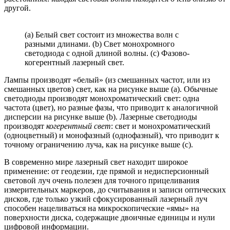
другой.
(a) Белый свет состоит из множества волн с
разными длинами. (b) Свет монохромного
светодиода с одной длиной волны. (c) Фазово-
когерентный лазерный свет.
Лампы производят «белый» (из смешанных частот, или из
смешанных цветов) свет, как на рисунке выше (a). Обычные
светодиоды производят монохроматический свет: одна
частота (цвет), но разные фазы, что приводит к аналогичной
дисперсии на рисунке выше (b). Лазерные светодиоды
производят
когерентный свет
: свет и монохроматический
(одноцветный) и монофазный (однофазный), что приводит к
точному ограничению луча, как на рисунке выше (c).
В современно мире лазерный свет находит широкое
применение: от геодезии, где прямой и недисперсионный
световой луч очень полезен для точного прицеливания
измерительных маркеров, до считывания и записи оптических
дисков, где только узкий сфокусированный лазерный луч
способен нацеливаться на микроскопические «ямы» на
поверхности диска, содержащие двоичные единицы и нули
цифровой информации.