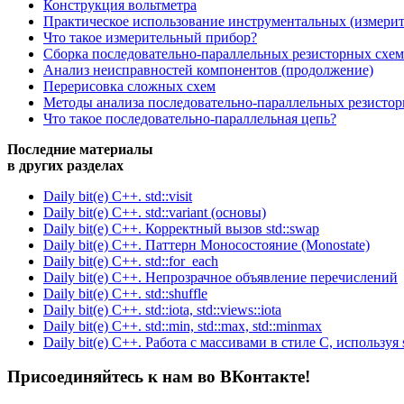
Конструкция вольтметра
Практическое использование инструментальных (измери
Что такое измерительный прибор?
Сборка последовательно-параллельных резисторных схем
Анализ неисправностей компонентов (продолжение)
Перерисовка сложных схем
Методы анализа последовательно-параллельных резисто
Что такое последовательно-параллельная цепь?
Последние материалы
в других разделах
Daily bit(e) C++. std::visit
Daily bit(e) C++. std::variant (основы)
Daily bit(e) C++. Корректный вызов std::swap
Daily bit(e) C++. Паттерн Моносостояние (Monostate)
Daily bit(e) C++. std::for_each
Daily bit(e) C++. Непрозрачное объявление перечислений
Daily bit(e) C++. std::shuffle
Daily bit(e) C++. std::iota, std::views::iota
Daily bit(e) C++. std::min, std::max, std::minmax
Daily bit(e) C++. Работа с массивами в стиле C, используя s
Присоединяйтесь к нам во ВКонтакте!