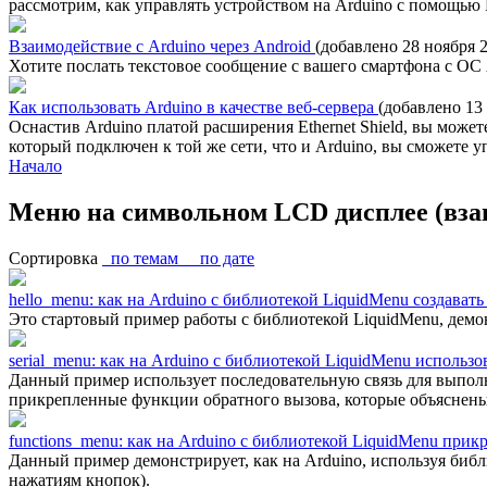
рассмотрим, как управлять устройством на Arduino с помощью 
Взаимодействие с Arduino через Android
(добавлено 28 ноября 2
Хотите послать текстовое сообщение с вашего смартфона с ОС A
Как использовать Arduino в качестве веб-сервера
(добавлено 13 
Оснастив Arduino платой расширения Ethernet Shield, вы может
который подключен к той же сети, что и Arduino, вы сможете 
Начало
Меню на символьном LCD дисплее (взаи
Сортировка
по темам
по дате
hello_menu: как на Arduino с библиотекой LiquidMenu создав
Это стартовый пример работы с библиотекой LiquidMenu, дем
serial_menu: как на Arduino с библиотекой LiquidMenu исполь
Данный пример использует последовательную связь для выпол
прикрепленные функции обратного вызова, которые объяснены 
functions_menu: как на Arduino с библиотекой LiquidMenu пр
Данный пример демонстрирует, как на Arduino, используя биб
нажатиям кнопок).