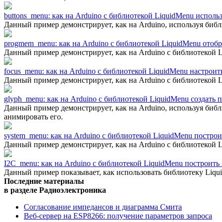
buttons_menu: как на Arduino с библиотекой LiquidMenu испо
Данный пример демонстрирует, как на Arduino, используя биб
progmem_menu: как на Arduino с библиотекой LiquidMenu отоб
Данный пример демонстрирует, как на Arduino с библиотекой 
focus_menu: как на Arduino с библиотекой LiquidMenu настрои
Данный пример демонстрирует, как на Arduino с библиотекой 
glyph_menu: как на Arduino с библиотекой LiquidMenu создать
Данный пример демонстрирует, как на Arduino, используя библи
анимировать его.
system_menu: как на Arduino с библиотекой LiquidMenu постро
Данный пример демонстрирует, как на Arduino с библиотекой 
I2C_menu: как на Arduino с библиотекой LiquidMenu построит
Данный пример показывает, как использовать библиотеку Liqu
Последние материалы
в разделе Радиоэлектроника
Согласование импедансов и диаграмма Смита
Веб-сервер на ESP8266: получение параметров запроса