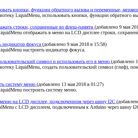
льзовать кнопки, функции обратного вызова и переменные, меняю
лиотеку LiquidMenu, использовать кнопки, функции обратного в
ражать строки, сохраненные во флеш-памяти
(добавлено 9 мая 201
LiquidMenu отображать в меню на LCD дисплее строки, сохране
ть индикатор фокуса
(добавлено 9 мая 2018 в 15:58)
LiquidMenu настроить индикатор фокуса.
 пользовательский символ и использовать его в меню
(добавлено 1
отеку LiquidMenu, создать пользовательский символ (глиф), пом
ить систему меню
(добавлено 13 мая 2018 в 01:27)
LiquidMenu построить систему меню.
ь меню на LCD дисплее, подключенном через шину I2C
(добавлено
idMenu с LCD дисплеем, подключенным к Arduino через шину I2