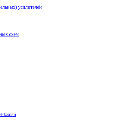
тельных) усилителей
рных схем
td::span