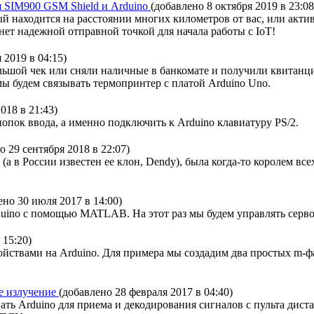
я SIM900 GSM Shield и Arduino
(добавлено 8 октября 2019 в 23:08
ый находится на расстоянии многих километров от вас, или акти
ет надежной отправной точкой для начала работы с IoT!
 2019 в 04:15)
льшой чек или сняли наличные в банкомате и получили квитанц
ы будем связывать термопринтер с платой Arduino Uno.
018 в 21:43)
кнопок ввода, а именно подключить к Arduino клавиатуру PS/2.
о 29 сентября 2018 в 22:07)
S (а в России известен ее клон, Dendy), была когда-то королем в
ено 30 июля 2017 в 14:00)
uino с помощью MATLAB. На этот раз мы будем управлять серво
 15:20)
ройствами на Arduino. Для примера мы создадим два простых 
ое излучение
(добавлено 28 февраля 2017 в 04:40)
ать Arduino для приема и декодирования сигналов с пульта дист