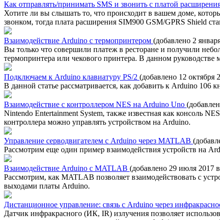
Как отправлять/принимать SMS и звонить с платой расширени
Хотите ли вы слышать то, что происходит в вашем доме, котор
звонком, тогда плата расширения SIM900 GSM/GPRS Shield стан
Взаимодействие Arduino с термопринтером
(добавлено 2 января
Вы только что совершили платеж в ресторане и получили небо
термопринтера или чекового принтера. В данном руководстве м
Подключаем к Arduino клавиатуру PS/2
(добавлено 12 октября 2
В данной статье рассматривается, как добавить к Arduino 106 
Взаимодействие с контроллером NES на Arduino Uno
(добавлен
Nintendo Entertainment System, также известная как консоль NE
контроллера можно управлять устройством на Arduino.
Управление серводвигателем с Arduino через MATLAB
(добавл
Рассмотрим еще один пример взаимодействия устройств на Ard
Взаимодействие Arduino с MATLAB
(добавлено 29 июля 2017 в
Рассмотрим, как MATLAB позволяет взаимодействовать с уст
выходами платы Arduino.
Дистанционное управление: связь с Arduino через инфракрасн
Датчик инфракрасного (ИК, IR) излучения позволяет использов