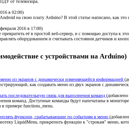
ПДУ от телевизора.
016 в 02:00)
ndroid на свою плату Arduino? В этой статье написано, как это 
февраля 2016 в 17:00)
е превратить её в простой веб-сервер, и с помощью доступа к э
управлять оборудованием и считывать состояния датчиков и кноп
модействие с устройствами на Arduino)
ать меню из экранов с динамически изменяющейся информацией
(д
онстрирующий, как создавать меню из двух экранов с динамиче
зовать последовательную связь для выполнения команд
(добавлено 
нения команд. Доступные команды будут напечатаны в мониторе
в примере functions_menu.
икреплять функции, срабатывающие по событиям в меню
(добавлен
лиотеку LiquidMenu, прикрепить функции к "строкам" меню, кот