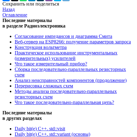
Сохранить или поделиться
Назад
Оглавление
Последние материалы
в разделе Радиоэлектроника
Согласование импедансов и диаграмма Смита
Веб-сервер на ESP8266: получение параметров запроса
Конструкция вольтметра
Практическое использование инструментальных
(измерительных) усилителей
Что такое измерительный прибор?
Сборка последовательно-параллельных резисторных
схем
Анализ неисправностей компонентов (продолжение)
Перерисовка сложных схем
Методы анализа последовательно-параллельных
резисторных схем
Что такое последовательно-параллельная цепь?
Последние материалы
в других разделах
Daily bit(e) C++. std::visit
Daily bit(e) C++. std::variant (основы)