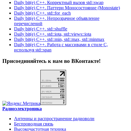
Daily bit(e) C++. Корректный вызов std::swap
Daily bit(e) C++. Паттерн Моносостояние (Monostate)
Daily bit(e) C++. std::for_each
Daily bit(e) C++. Непрозрачное объявление
перечислений
Daily bit(e) C++. std::shuffle
Daily bit(e) C++. std::iota, std::views::iota
Daily bit(e) C++. std::min, std::max, std::minmax
Daily bit(e) C++. Работа с массивами в стиле C,
используя std::span
Присоединяйтесь к нам во ВКонтакте!
Радиоэлектроника
Антенны и распространение радиоволн
Беспроводная связь
Высокочастотная техника