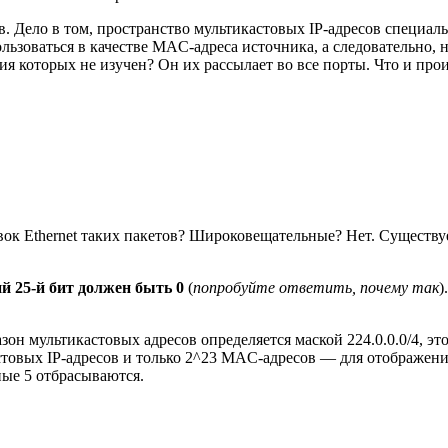
. Дело в том, пространство мультикастовых IP-адресов специал
пользоваться в качестве MAC-адреса источника, а следовательно
ния которых не изучен? Он их рассылает во все порты. Что и про
вок Ethernet таких пакетов? Широковещательные? Нет. Существ
й 25-й бит должен быть 0
(
попробуйте ответить, почему так
)
зон мультикастовых адресов определяется маской 224.0.0.0/4, это
астовых IP-адресов и только 2^23 MAC-адресов — для отображения
ные 5 отбрасываются.