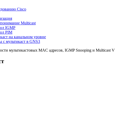
удованию Cisco
тизация
 понимание Multicast
окол IGMP
кол PIM
икаст на канальном уровне
 с мультикаст в GNS3
ности мультикастовых MAC адресов, IGMP Snooping и Multicast V
ст