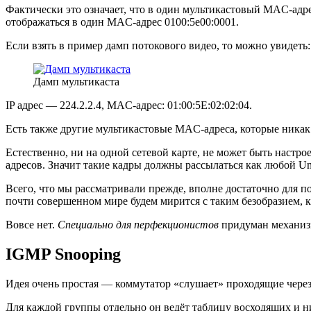
Фактически это означает, что в один мультикастовый MAC-адрес б
отображаться в один MAC-адрес 0100:5e00:0001.
Если взять в пример дамп потокового видео, то можно увидеть:
Дамп мультикаста
IP адрес — 224.2.2.4, MAC-адрес: 01:00:5E:02:02:04.
Есть также другие мультикастовые MAC-адреса, которые никак н
Естественно, ни на одной сетевой карте, не может быть настро
адресов. Значит такие кадры должны рассылаться как любой U
Всего, что мы рассматривали прежде, вполне достаточно для 
почти совершенном мире будем мирится с таким безобразием, 
Вовсе нет.
Специально для перфекционистов
придуман механи
IGMP Snooping
Идея очень простая — коммутатор «слушает» проходящие чере
Для каждой группы отдельно он ведёт таблицу восходящих и н