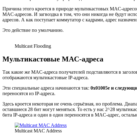
Причина этого кроется в природе мультикастовых MAC-адресов
MAC-адресов. И загвоздка в том, что они никогда не будут ис
адресов. А как поступает коммутатор с кадрами, адрес назначе
Это действие по умолчанию.
Multicast Flooding
Мультикастовые MAC-адреса
Так какие же MAC-адреса получателей подставляются в заголо
отображаются мультикастовые IP-адреса.
Эти специальные адреса начинаются так:
0x01005e и следующи
переносятся из IP-адреса.
Здесь кроется некоторая не очень серьёзная, но проблема. Диапа
оставшиеся 28 бит могут меняться. То есть у нас 2^28 мультик
бита IP-адреса и один в один переносятся в MAC-адрес, осталь
Multicast MAC Address