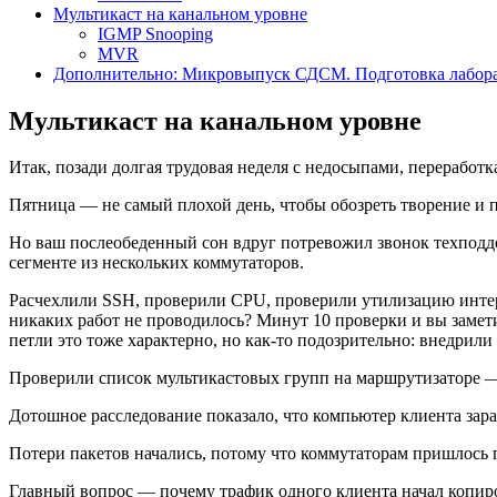
Мультикаст на канальном уровне
IGMP Snooping
MVR
Дополнительно: Микровыпуск СДСМ. Подготовка лаборат
Мультикаст на канальном уровне
Итак, позади долгая трудовая неделя с недосыпами, переработ
Пятница — не самый плохой день, чтобы обозреть творение и 
Но ваш послеобеденный сон вдруг потревожил звонок техподдер
сегменте из нескольких коммутаторов.
Расчехлили SSH, проверили CPU, проверили утилизацию интерф
никаких работ не проводилось? Минут 10 проверки и вы замети
петли это тоже характерно, но как-то подозрительно: внедрили
Проверили список мультикастовых групп на маршрутизаторе — а
Дотошное расследование показало, что компьютер клиента зара
Потери пакетов начались, потому что коммутаторам пришлось 
Главный вопрос — почему трафик одного клиента начал копиро