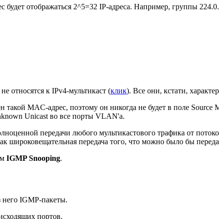
удет отображаться 2^5=32 IP-адреса. Например, группы 224.0.0.1,
е относятся к IPv4-мультикаст (
клик
). Все они, кстати, характ
ен такой MAC-адрес, поэтому он никогда не будет в поле Source
nknown Unicast во все порты VLAN'а.
полноценной передачи любого мультикастового трафика от поток
как широковещательная передача того, что можно было бы перед
зм
IGMP Snooping
.
з него IGMP-пакеты.
исходящих портов.