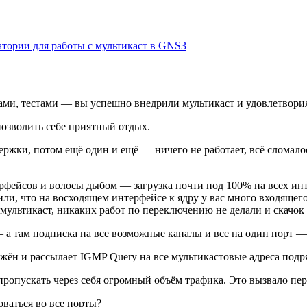
ории для работы с мультикаст в GNS3
ками, тестами — вы успешно внедрили мультикаст и удовлетвори
позволить себе приятный отдых.
жки, потом ещё один и ещё — ничего не работает, всё сломалос
ейсов и волосы дыбом — загрузка почти под 100% на всех инте
ли, что на восходящем интерфейсе к ядру у вас много входящег
 мультикаст, никаких работ по переключению не делали и скачок
 там подписка на все возможные каналы и все на один порт — ес
жён и рассылает IGMP Query на все мультикастовые адреса подр
пропускать через себя огромный объём трафика. Это вызвало пе
ваться во все порты?