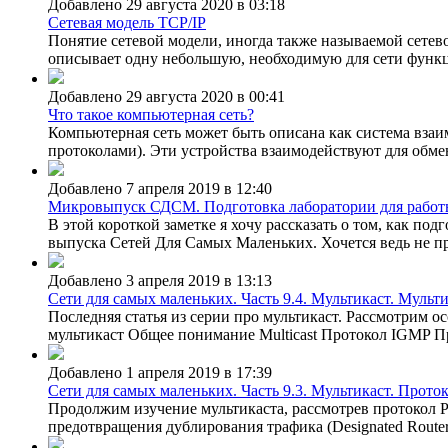
Добавлено 29 августа 2020 в 03:18
Сетевая модель TCP/IP
Понятие сетевой модели, иногда также называемой сете
описывает одну небольшую, необходимую для сети функц
Добавлено 29 августа 2020 в 00:41
Что такое компьютерная сеть?
Компьютерная сеть может быть описана как система вза
протоколами). Эти устройства взаимодействуют для обмен
Добавлено 7 апреля 2019 в 12:40
Микровыпуск СДСМ. Подготовка лаборатории для работы
В этой короткой заметке я хочу рассказать о том, как по
выпуска Сетей Для Самых Маленьких. Хочется ведь не про
Добавлено 3 апреля 2019 в 13:13
Сети для самых маленьких. Часть 9.4. Мультикаст. Мульт
Последняя статья из серии про мультикаст. Рассмотрим о
мультикаст Общее понимание Multicast Протокол IGMP Пр
Добавлено 1 апреля 2019 в 17:39
Сети для самых маленьких. Часть 9.3. Мультикаст. Прото
Продолжим изучение мультикаста, рассмотрев протокол PIM
предотвращения дублирования трафика (Designated Router 