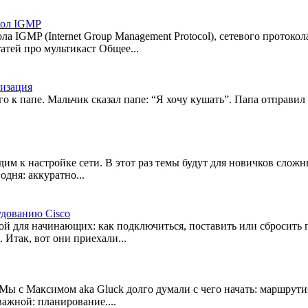
окол IGMP
 IGMP (Internet Group Management Protocol), сетевого протоко
тей про мультикаст Общее...
тизация
о к папе. Мальчик сказал папе: “Я хочу кушать”. Папа отправил
им к настройке сети. В этот раз темы будут для новичков сложн
одня: аккуратно...
удованию Cisco
ой для начинающих: как подключиться, поставить или сбросить п
Итак, вот они приехали...
. Мы с Максимом aka Gluck долго думали с чего начать: маршрут
важной: планирование....