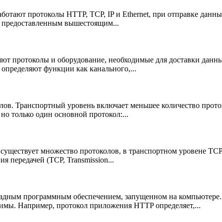
аботают протоколы HTTP, TCP, IP и Ethernet, при отправке данн
, предоставленным вышестоящим...
ют протоколы и оборудование, необходимые для доставки данных
 определяют функции как канального,...
лов. Транспортный уровень включает меньшее количество проток
но только один основной протокол:...
существует множество протоколов, в транспортном уровене TCP/
я передачей (TCP, Transmission...
адным программным обеспечением, запущенном на компьютере. 
имы. Например, протокол приложения HTTP определяет,...