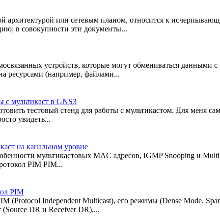
вой архитектурой или сетевым планом, относится к исчерпываю
ию; в совокупности эти документы...
имосвязанных устройств, которые могут обмениваться данными 
а ресурсами (например, файлами...
 с мультикаст в GNS3
дготовить тестовый стенд для работы с мультикастом. Для меня са
сто увидеть...
икаст на канальном уровне
собенности мультикастовых MAC адресов, IGMP Snooping и Multi
отокол PIM PIM...
кол PIM
 (Protocol Independent Multicast), его режимы (Dense Mode, Spa
(Source DR и Receiver DR),...