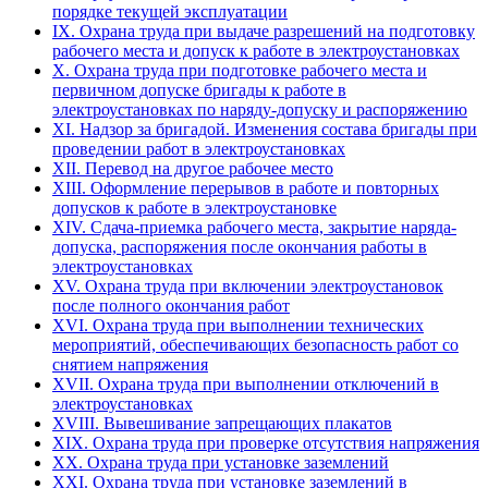
порядке текущей эксплуатации
IX. Охрана труда при выдаче разрешений на подготовку
рабочего места и допуск к работе в электроустановках
X. Охрана труда при подготовке рабочего места и
первичном допуске бригады к работе в
электроустановках по наряду-допуску и распоряжению
XI. Надзор за бригадой. Изменения состава бригады при
проведении работ в электроустановках
XII. Перевод на другое рабочее место
XIII. Оформление перерывов в работе и повторных
допусков к работе в электроустановке
XIV. Сдача-приемка рабочего места, закрытие наряда-
допуска, распоряжения после окончания работы в
электроустановках
XV. Охрана труда при включении электроустановок
после полного окончания работ
XVI. Охрана труда при выполнении технических
мероприятий, обеспечивающих безопасность работ со
снятием напряжения
XVII. Охрана труда при выполнении отключений в
электроустановках
XVIII. Вывешивание запрещающих плакатов
XIX. Охрана труда при проверке отсутствия напряжения
XX. Охрана труда при установке заземлений
XXI. Охрана труда при установке заземлений в