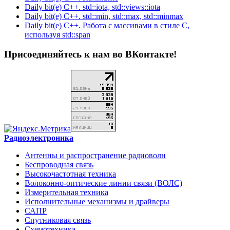
Daily bit(e) C++. std::iota, std::views::iota
Daily bit(e) C++. std::min, std::max, std::minmax
Daily bit(e) C++. Работа с массивами в стиле C,
используя std::span
Присоединяйтесь к нам во ВКонтакте!
Радиоэлектроника
Антенны и распространение радиоволн
Беспроводная связь
Высокочастотная техника
Волоконно-оптические линии связи (ВОЛС)
Измерительная техника
Исполнительные механизмы и драйверы
САПР
Спутниковая связь
Схемотехника