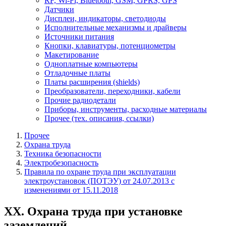
RF, Wi-Fi, Bluetooth, GSM, GPRS, GPS
Датчики
Дисплеи, индикаторы, светодиоды
Исполнительные механизмы и драйверы
Источники питания
Кнопки, клавиатуры, потенциометры
Макетирование
Одноплатные компьютеры
Отладочные платы
Платы расширения (shields)
Преобразователи, переходники, кабели
Прочие радиодетали
Приборы, инструменты, расходные материалы
Прочее (тех. описания, ссылки)
Прочее
Охрана труда
Техника безопасности
Электробезопасность
Правила по охране труда при эксплуатации
электроустановок (ПОТЭУ) от 24.07.2013 с
изменениями от 15.11.2018
XX. Охрана труда при установке
заземлений