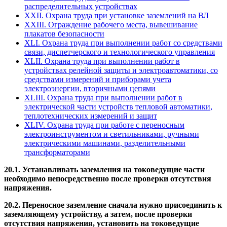
распределительных устройствах
XXII. Охрана труда при установке заземлений на ВЛ
XXIII. Ограждение рабочего места, вывешивание
плакатов безопасности
XLI. Охрана труда при выполнении работ со средствами
связи, диспетчерского и технологического управления
XLII. Охрана труда при выполнении работ в
устройствах релейной защиты и электроавтоматики, со
средствами измерений и приборами учета
электроэнергии, вторичными цепями
XLIII. Охрана труда при выполнении работ в
электрической части устройств тепловой автоматики,
теплотехнических измерений и защит
XLIV. Охрана труда при работе с переносным
электроинструментом и светильниками, ручными
электрическими машинами, разделительными
трансформаторами
20.1.
Устанавливать заземления на токоведущие части
необходимо непосредственно после проверки отсутствия
напряжения.
20.2.
Переносное заземление сначала нужно присоединить к
заземляющему устройству, а затем, после проверки
отсутствия напряжения, установить на токоведущие