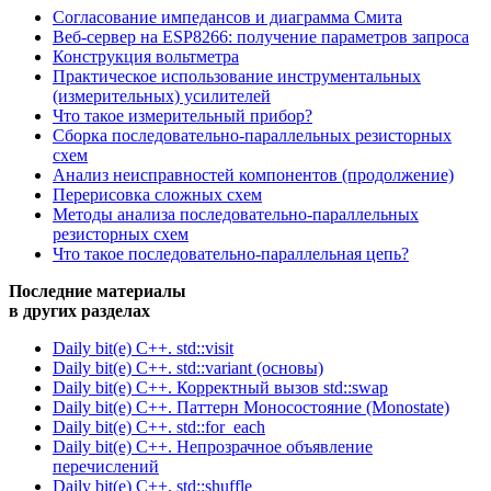
Согласование импедансов и диаграмма Смита
Веб-сервер на ESP8266: получение параметров запроса
Конструкция вольтметра
Практическое использование инструментальных
(измерительных) усилителей
Что такое измерительный прибор?
Сборка последовательно-параллельных резисторных
схем
Анализ неисправностей компонентов (продолжение)
Перерисовка сложных схем
Методы анализа последовательно-параллельных
резисторных схем
Что такое последовательно-параллельная цепь?
Последние материалы
в других разделах
Daily bit(e) C++. std::visit
Daily bit(e) C++. std::variant (основы)
Daily bit(e) C++. Корректный вызов std::swap
Daily bit(e) C++. Паттерн Моносостояние (Monostate)
Daily bit(e) C++. std::for_each
Daily bit(e) C++. Непрозрачное объявление
перечислений
Daily bit(e) C++. std::shuffle