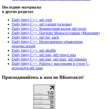
Последние материалы
в других разделах
Daily bit(e) C++. std::visit
Daily bit(e) C++. std::variant (основы)
Daily bit(e) C++. Корректный вызов std::swap
Daily bit(e) C++. Паттерн Моносостояние (Monostate)
Daily bit(e) C++. std::for_each
Daily bit(e) C++. Непрозрачное объявление
перечислений
Daily bit(e) C++. std::shuffle
Daily bit(e) C++. std::iota, std::views::iota
Daily bit(e) C++. std::min, std::max, std::minmax
Daily bit(e) C++. Работа с массивами в стиле C,
используя std::span
Присоединяйтесь к нам во ВКонтакте!