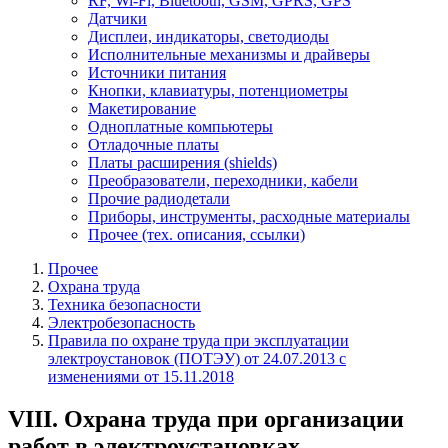
RF, Wi-Fi, Bluetooth, GSM, GPRS, GPS
Датчики
Дисплеи, индикаторы, светодиоды
Исполнительные механизмы и драйверы
Источники питания
Кнопки, клавиатуры, потенциометры
Макетирование
Одноплатные компьютеры
Отладочные платы
Платы расширения (shields)
Преобразователи, переходники, кабели
Прочие радиодетали
Приборы, инструменты, расходные материалы
Прочее (тех. описания, ссылки)
Прочее
Охрана труда
Техника безопасности
Электробезопасность
Правила по охране труда при эксплуатации
электроустановок (ПОТЭУ) от 24.07.2013 с
изменениями от 15.11.2018
VIII. Охрана труда при организации
работ в электроустановках,