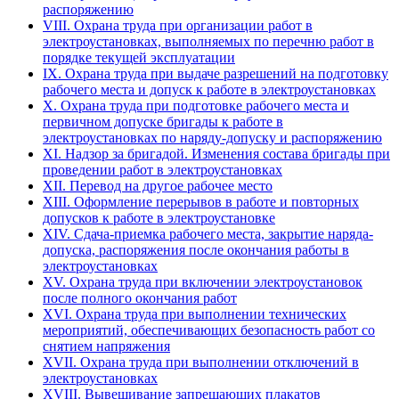
распоряжению
VIII. Охрана труда при организации работ в
электроустановках, выполняемых по перечню работ в
порядке текущей эксплуатации
IX. Охрана труда при выдаче разрешений на подготовку
рабочего места и допуск к работе в электроустановках
X. Охрана труда при подготовке рабочего места и
первичном допуске бригады к работе в
электроустановках по наряду-допуску и распоряжению
XI. Надзор за бригадой. Изменения состава бригады при
проведении работ в электроустановках
XII. Перевод на другое рабочее место
XIII. Оформление перерывов в работе и повторных
допусков к работе в электроустановке
XIV. Сдача-приемка рабочего места, закрытие наряда-
допуска, распоряжения после окончания работы в
электроустановках
XV. Охрана труда при включении электроустановок
после полного окончания работ
XVI. Охрана труда при выполнении технических
мероприятий, обеспечивающих безопасность работ со
снятием напряжения
XVII. Охрана труда при выполнении отключений в
электроустановках
XVIII. Вывешивание запрещающих плакатов