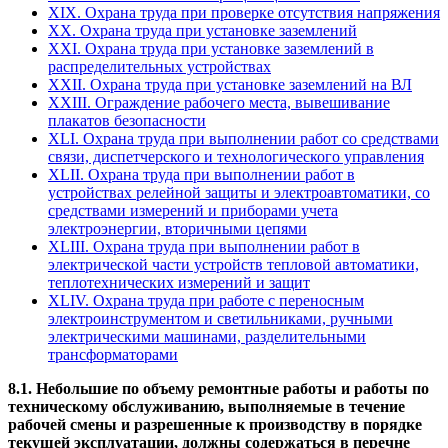
XIX. Охрана труда при проверке отсутствия напряжения
XX. Охрана труда при установке заземлений
XXI. Охрана труда при установке заземлений в
распределительных устройствах
XXII. Охрана труда при установке заземлений на ВЛ
XXIII. Ограждение рабочего места, вывешивание
плакатов безопасности
XLI. Охрана труда при выполнении работ со средствами
связи, диспетчерского и технологического управления
XLII. Охрана труда при выполнении работ в
устройствах релейной защиты и электроавтоматики, со
средствами измерений и приборами учета
электроэнергии, вторичными цепями
XLIII. Охрана труда при выполнении работ в
электрической части устройств тепловой автоматики,
теплотехнических измерений и защит
XLIV. Охрана труда при работе с переносным
электроинструментом и светильниками, ручными
электрическими машинами, разделительными
трансформаторами
8.1.
Небольшие по объему ремонтные работы и работы по
техническому обслуживанию, выполняемые в течение
рабочей смены и разрешенные к производству в порядке
текущей эксплуатации, должны содержаться в перечне