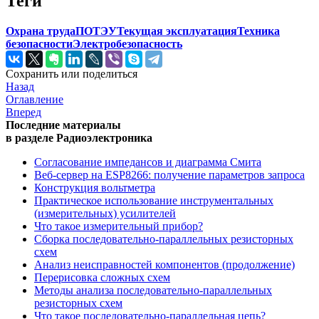
Теги
Охрана труда
ПОТЭУ
Текущая эксплуатация
Техника
безопасности
Электробезопасность
Сохранить или поделиться
Назад
Оглавление
Вперед
Последние материалы
в разделе Радиоэлектроника
Согласование импедансов и диаграмма Смита
Веб-сервер на ESP8266: получение параметров запроса
Конструкция вольтметра
Практическое использование инструментальных
(измерительных) усилителей
Что такое измерительный прибор?
Сборка последовательно-параллельных резисторных
схем
Анализ неисправностей компонентов (продолжение)
Перерисовка сложных схем
Методы анализа последовательно-параллельных
резисторных схем
Что такое последовательно-параллельная цепь?