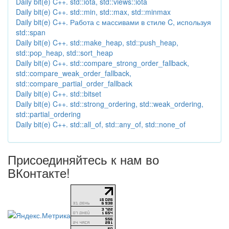
Daily bit(e) C++. std::iota, std::views::iota
Daily bit(e) C++. std::min, std::max, std::minmax
Daily bit(e) C++. Работа с массивами в стиле C, используя
std::span
Daily bit(e) C++. std::make_heap, std::push_heap,
std::pop_heap, std::sort_heap
Daily bit(e) C++. std::compare_strong_order_fallback,
std::compare_weak_order_fallback,
std::compare_partial_order_fallback
Daily bit(e) C++. std::bitset
Daily bit(e) C++. std::strong_ordering, std::weak_ordering,
std::partial_ordering
Daily bit(e) C++. std::all_of, std::any_of, std::none_of
Присоединяйтесь к нам во
ВКонтакте!