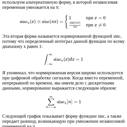
используем альтернативную форму, в которой независимая
переменная умножается на π:
sinc
π
(
x
)
≡
sinc
(
π
x
)
=
{
1
при
x
=
0
sin
(
π
x
)
π
x
при
x
≠
0
{
1
п
р
и
=
0
x
sinc
(
)
≡
sinc
(
)
=
x
π
x
sin
(
)
π
x
π
п
р
и
≠
0
x
π
x
Эта вторая форма называется нормированной функцией sinc,
потому что определенный интеграл данной функции по всему
диапазону x равен 1:
∫
−
∞
∞
sinc
π
(
x
)
d
x
=
1
∞
∫
sinc
(
)
=
1
x
d
x
π
−
∞
Я упоминал, что нормированная версия широко используется
при цифровой обработке сигналов. Когда вместо переменной,
непрерывной по времени, мы имеем дело с дискретными
данными, нормирование выражается следующим образом:
∑
n
=
−
∞
∞
sinc
π
[
n
]
=
1
∞
∑
sinc
[
]
=
1
n
π
=
−
∞
n
Следующий график показывает форму функции sinc, а также
передает разницу, возникающую при умножении независимой
переменной на π.