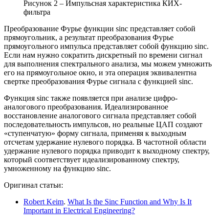
Рисунок 2 – Импульсная характеристика КИХ-
фильтра
Преобразование Фурье функции sinc представляет собой
прямоугольник, а результат преобразования Фурье
прямоугольного импульса представляет собой функцию sinc.
Если нам нужно сократить дискретный по времени сигнал
для выполнения спектрального анализа, мы можем умножить
его на прямоугольное окно, и эта операция эквивалентна
свертке преобразования Фурье сигнала с функцией sinc.
Функция sinc также появляется при анализе цифро-
аналогового преобразования. Идеализированное
восстановление аналогового сигнала представляет собой
последовательность импульсов, но реальные ЦАП создают
«ступенчатую» форму сигнала, применяя к выходным
отсчетам удержание нулевого порядка. В частотной области
удержание нулевого порядка приводит к выходному спектру,
который соответствует идеализированному спектру,
умноженному на функцию sinc.
Оригинал статьи:
Robert Keim
.
What Is the Sinc Function and Why Is It
Important in Electrical Engineering?