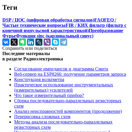
Теги
DSP / ЦОС (цифровая обработка сигналов)
FAQ
FEQ /
Частые технические вопросы
FIR / КИХ фильтр (фильтр с
конечной импульсной характеристикой)
Преобразование
Фурье
Функция sinc (кардинальный синус)
Сохранить или поделиться
Последние материалы
в разделе Радиоэлектроника
Согласование импедансов и диаграмма Смита
Веб-сервер на ESP8266: получение параметров запроса
Конструкция вольтметра
Практическое использование инструментальных
(измерительных) усилителей
Что такое измерительный прибор?
Сборка последовательно-параллельных резисторных
схем
Анализ неисправностей компонентов (продолжение)
Перерисовка сложных схем
Методы анализа последовательно-параллельных
резисторных схем