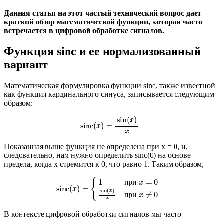
Данная статья на этот частый технический вопрос дает
краткий обзор математической функции, которая часто
встречается в цифровой обработке сигналов.
Функция sinc и ее нормализованный
вариант
Математическая формулировка функции sinc, также известной
как функция кардинального синуса, записывается следующим
образом:
sinc
(
x
)
=
sin
(
x
)
x
sin
(
)
x
sinc
(
)
=
x
x
Показанная выше функция не определена при x = 0, и,
следовательно, нам нужно определить sinc(0) на основе
предела, когда x стремится к 0, что равно 1. Таким образом,
sinc
(
x
)
=
{
1
при
x
=
0
sin
(
x
)
x
при
x
≠
0
{
1
п
р
и
=
0
x
sinc
(
)
=
x
sin
(
)
x
п
р
и
≠
0
x
x
В контексте цифровой обработки сигналов мы часто