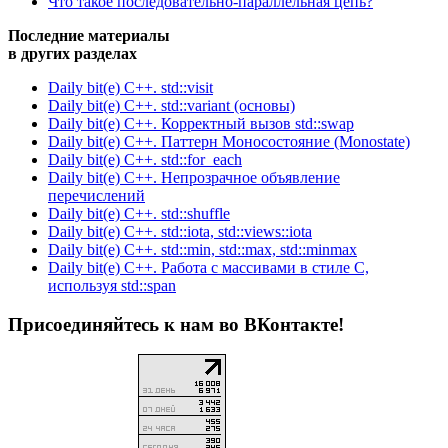
Что такое последовательно-параллельная цепь?
Последние материалы
в других разделах
Daily bit(e) C++. std::visit
Daily bit(e) C++. std::variant (основы)
Daily bit(e) C++. Корректный вызов std::swap
Daily bit(e) C++. Паттерн Моносостояние (Monostate)
Daily bit(e) C++. std::for_each
Daily bit(e) C++. Непрозрачное объявление
перечислений
Daily bit(e) C++. std::shuffle
Daily bit(e) C++. std::iota, std::views::iota
Daily bit(e) C++. std::min, std::max, std::minmax
Daily bit(e) C++. Работа с массивами в стиле C,
используя std::span
Присоединяйтесь к нам во ВКонтакте!