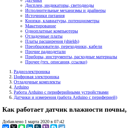
Датчики
Дисплеи, индикаторы, светодиоды
Исполнительные механизмы и драйверы
Источники питания
Кнопки, клавиатуры, потенциометры
Макетирование
Одноплатные компьютеры
Отладочные платы
Платы расширения (shields)
Преобразователи, переходники, кабели
Прочие радиодетали
Приборы, инструменты, расходные материалы
Прочее (тех. описания, ссылки)
Радиоэлектроника
Цифровая электроника
Отладочные комплекты
Arduino
Работа Arduino с периферийными устройствами
Датчики и измерения (работа Arduino с периферией)
Как работает датчик влажности почвы, 
Добавлено 1 марта 2020 в 07:42