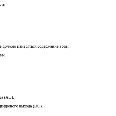
сти.
е должно измеряться содержание воды.
вы.
да (AO).
 цифрового выхода (DO).