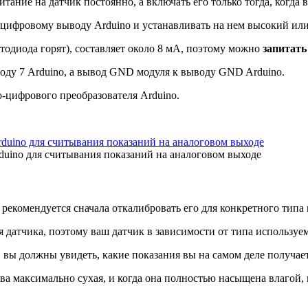
тание на датчик постоянно, а включать его только тогда, когда 
цифровому выводу Arduino и устанавливать на нем высокий или 
етодиода горят), составляет около 8 мА, поэтому можно
запитать
ду 7 Arduino, а вывод GND модуля к выводу GND Arduino.
-цифрового преобразователя Arduino.
duino для считывания показаний на аналоговом выходе
рекомендуется сначала откалибровать его для конкретного типа
я датчика, поэтому ваш датчик в зависимости от типа использу
 вы должны увидеть, какие показания вы на самом деле получает
чва максимально сухая, и когда она полностью насыщена влагой,