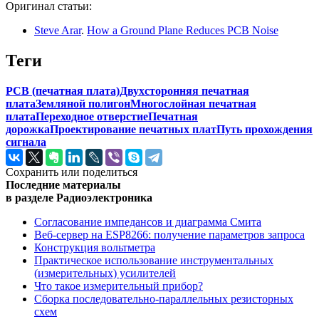
Оригинал статьи:
Steve Arar
.
How a Ground Plane Reduces PCB Noise
Теги
PCB (печатная плата)
Двухсторонняя печатная
плата
Земляной полигон
Многослойная печатная
плата
Переходное отверстие
Печатная
дорожка
Проектирование печатных плат
Путь прохождения
сигнала
Сохранить или поделиться
Последние материалы
в разделе Радиоэлектроника
Согласование импедансов и диаграмма Смита
Веб-сервер на ESP8266: получение параметров запроса
Конструкция вольтметра
Практическое использование инструментальных
(измерительных) усилителей
Что такое измерительный прибор?
Сборка последовательно-параллельных резисторных
схем