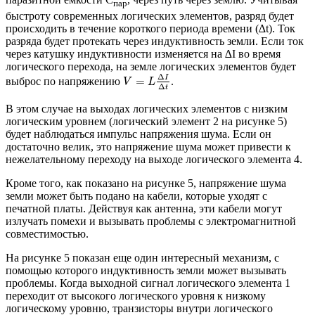
пар
быстроту современных логических элементов, разряд будет
происходить в течение короткого периода времени (∆t). Ток
разряда будет протекать через индуктивность земли. Если ток
через катушку индуктивности изменяется на ∆I во время
логического перехода, на земле логических элементов будет
V
=
L
∆
I
∆
t
Δ
I
=
выброс по напряжению
.
V
L
Δ
t
В этом случае на выходах логических элементов с низким
логическим уровнем (логический элемент 2 на рисунке 5)
будет наблюдаться импульс напряжения шума. Если он
достаточно велик, это напряжение шума может привести к
нежелательному переходу на выходе логического элемента 4.
Кроме того, как показано на рисунке 5, напряжение шума
земли может быть подано на кабели, которые уходят с
печатной платы. Действуя как антенна, эти кабели могут
излучать помехи и вызывать проблемы с электромагнитной
совместимостью.
На рисунке 5 показан еще один интересный механизм, с
помощью которого индуктивность земли может вызывать
проблемы. Когда выходной сигнал логического элемента 1
переходит от высокого логического уровня к низкому
логическому уровню, транзисторы внутри логического