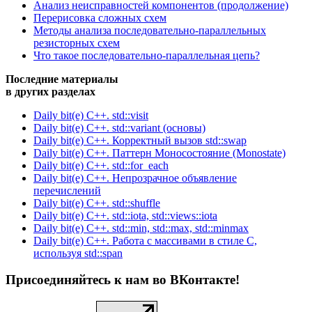
Анализ неисправностей компонентов (продолжение)
Перерисовка сложных схем
Методы анализа последовательно-параллельных
резисторных схем
Что такое последовательно-параллельная цепь?
Последние материалы
в других разделах
Daily bit(e) C++. std::visit
Daily bit(e) C++. std::variant (основы)
Daily bit(e) C++. Корректный вызов std::swap
Daily bit(e) C++. Паттерн Моносостояние (Monostate)
Daily bit(e) C++. std::for_each
Daily bit(e) C++. Непрозрачное объявление
перечислений
Daily bit(e) C++. std::shuffle
Daily bit(e) C++. std::iota, std::views::iota
Daily bit(e) C++. std::min, std::max, std::minmax
Daily bit(e) C++. Работа с массивами в стиле C,
используя std::span
Присоединяйтесь к нам во ВКонтакте!