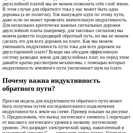
двухслойной платой мы не можем позволить себе слой земли.
В этом случае для обратного тока у нас может быть одна
дорожка (а не полигон). Ток вынужден идти по этому пути,
даже если он может проявлять значительную индуктивность.
Для нескольких критически важных сигнальных дорожек
двухслойной платы (например, для тактовых сигналов) мы
можем развести подходящий обратный путь, но мы не можем
сделать это для всех дорожек на плате. Как мы можем
уменьшить индуктивность пути тока для всех дорожек на
двухсторонней плате? Вскоре мы обсудим эффективную
систему разводки земли для двухслойных плат, но перед этим
давайте кратко рассмотрим механизмы, с помощью которых
индуктивность земляного пути увеличивает шум на плате.
Почему важна индуктивность
обратного пути?
Простая модель для индуктивности обратного пути может
быть получена путем последовательного подключения
индуктивности к земле на схеме. Пример показан на рисунке
5. Предположим, что выход логического элемента 1 переходит
от высокого логического уровня к низкому логическому
уровню. Это разрядит электрический заряд, накопленный в
паразитной емкости C
, через путь через землю. Учитывая