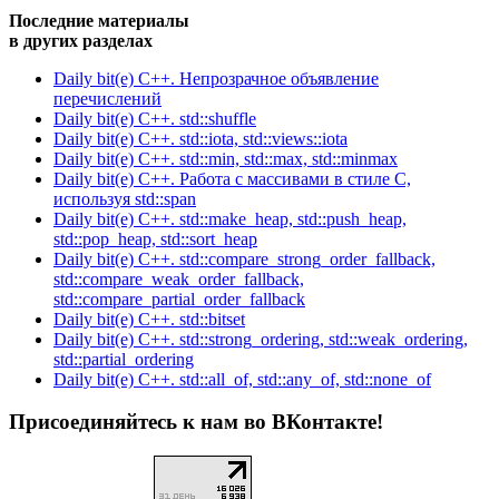
Последние материалы
в других разделах
Daily bit(e) C++. Непрозрачное объявление
перечислений
Daily bit(e) C++. std::shuffle
Daily bit(e) C++. std::iota, std::views::iota
Daily bit(e) C++. std::min, std::max, std::minmax
Daily bit(e) C++. Работа с массивами в стиле C,
используя std::span
Daily bit(e) C++. std::make_heap, std::push_heap,
std::pop_heap, std::sort_heap
Daily bit(e) C++. std::compare_strong_order_fallback,
std::compare_weak_order_fallback,
std::compare_partial_order_fallback
Daily bit(e) C++. std::bitset
Daily bit(e) C++. std::strong_ordering, std::weak_ordering,
std::partial_ordering
Daily bit(e) C++. std::all_of, std::any_of, std::none_of
Присоединяйтесь к нам во ВКонтакте!