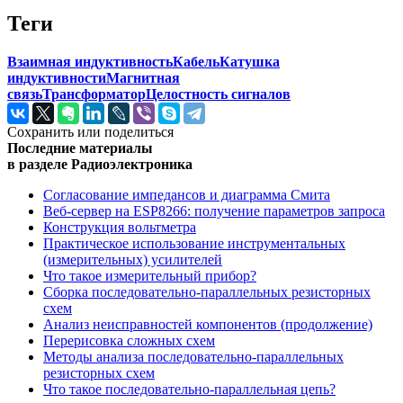
Теги
Взаимная индуктивность
Кабель
Катушка
индуктивности
Магнитная
связь
Трансформатор
Целостность сигналов
Сохранить или поделиться
Последние материалы
в разделе Радиоэлектроника
Согласование импедансов и диаграмма Смита
Веб-сервер на ESP8266: получение параметров запроса
Конструкция вольтметра
Практическое использование инструментальных
(измерительных) усилителей
Что такое измерительный прибор?
Сборка последовательно-параллельных резисторных
схем
Анализ неисправностей компонентов (продолжение)
Перерисовка сложных схем
Методы анализа последовательно-параллельных
резисторных схем
Что такое последовательно-параллельная цепь?