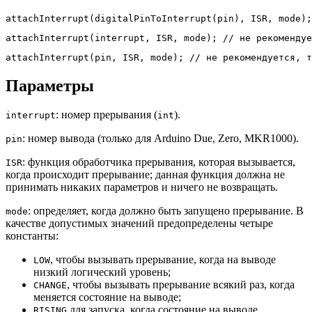
attachInterrupt
(
digitalPinToInterrupt
(
pin
)
,
 ISR
,
 mode
)
;
attachInterrupt
(
interrupt
,
 ISR
,
 mode
)
;
// не рекомендуе
attachInterrupt
(
pin
,
 ISR
,
 mode
)
;
// не рекомендуется, т
Параметры
: номер прерывания (
).
interrupt
int
: номер вывода (только для Arduino Due, Zero, MKR1000).
pin
: функция обработчика прерывания, которая вызывается,
ISR
когда происходит прерывание; данная функция должна не
принимать никаких параметров и ничего не возвращать.
: определяет, когда должно быть запущено прерывание. В
mode
качестве допустимых значений предопределены четыре
константы:
, чтобы вызывать прерывание, когда на выводе
LOW
низкий логический уровень;
, чтобы вызывать прерывание всякий раз, когда
CHANGE
меняется состояние на выводе;
для запуска, когда состояние на выводе
RISING