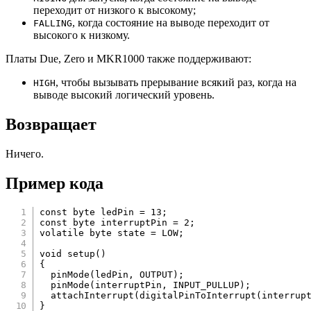
переходит от низкого к высокому;
, когда состояние на выводе переходит от
FALLING
высокого к низкому.
Платы Due, Zero и MKR1000 также поддерживают:
, чтобы вызывать прерывание всякий раз, когда на
HIGH
выводе высокий логический уровень.
Возвращает
Ничего.
Пример кода
const
 byte ledPin 
=
13
;
const
 byte interruptPin 
=
2
;
volatile
 byte state 
=
 LOW
;
void
setup
(
)
{
pinMode
(
ledPin
,
 OUTPUT
)
;
pinMode
(
interruptPin
,
 INPUT_PULLUP
)
;
attachInterrupt
(
digitalPinToInterrupt
(
interrup
}