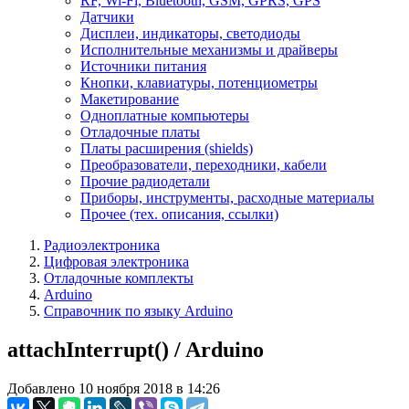
RF, Wi-Fi, Bluetooth, GSM, GPRS, GPS
Датчики
Дисплеи, индикаторы, светодиоды
Исполнительные механизмы и драйверы
Источники питания
Кнопки, клавиатуры, потенциометры
Макетирование
Одноплатные компьютеры
Отладочные платы
Платы расширения (shields)
Преобразователи, переходники, кабели
Прочие радиодетали
Приборы, инструменты, расходные материалы
Прочее (тех. описания, ссылки)
Радиоэлектроника
Цифровая электроника
Отладочные комплекты
Arduino
Справочник по языку Arduino
attachInterrupt() / Arduino
Добавлено 10 ноября 2018 в 14:26