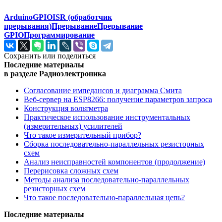
Arduino
GPIO
ISR (обработчик
прерывания)
Прерывание
Прерывание
GPIO
Программирование
Сохранить или поделиться
Последние материалы
в разделе Радиоэлектроника
Согласование импедансов и диаграмма Смита
Веб-сервер на ESP8266: получение параметров запроса
Конструкция вольтметра
Практическое использование инструментальных
(измерительных) усилителей
Что такое измерительный прибор?
Сборка последовательно-параллельных резисторных
схем
Анализ неисправностей компонентов (продолжение)
Перерисовка сложных схем
Методы анализа последовательно-параллельных
резисторных схем
Что такое последовательно-параллельная цепь?
Последние материалы