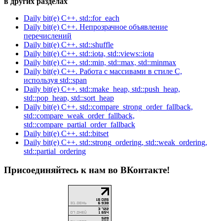
в других разделах
Daily bit(e) C++. std::for_each
Daily bit(e) C++. Непрозрачное объявление
перечислений
Daily bit(e) C++. std::shuffle
Daily bit(e) C++. std::iota, std::views::iota
Daily bit(e) C++. std::min, std::max, std::minmax
Daily bit(e) C++. Работа с массивами в стиле C,
используя std::span
Daily bit(e) C++. std::make_heap, std::push_heap,
std::pop_heap, std::sort_heap
Daily bit(e) C++. std::compare_strong_order_fallback,
std::compare_weak_order_fallback,
std::compare_partial_order_fallback
Daily bit(e) C++. std::bitset
Daily bit(e) C++. std::strong_ordering, std::weak_ordering,
std::partial_ordering
Присоединяйтесь к нам во ВКонтакте!