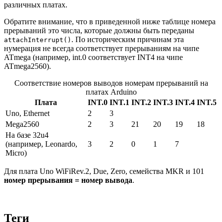
различных платах.
Обратите внимание, что в приведенной ниже таблице номера
прерываний это числа, которые должны быть переданы
. По историческим причинам эта
attachInterrupt()
нумерация не всегда соответствует прерываниям на чипе
ATmega (например, int.0 соответствует INT4 на чипе
ATmega2560).
Соответствие номеров выводов номерам прерываний на
платах Arduino
Плата
INT.0
INT.1
INT.2
INT.3
INT.4
INT.5
Uno, Ethernet
2
3
Mega2560
2
3
21
20
19
18
На базе 32u4
(например, Leonardo,
3
2
0
1
7
Micro)
Для плата Uno WiFiRev.2, Due, Zero, семейства MKR и 101
номер прерывания = номер вывода
.
Теги