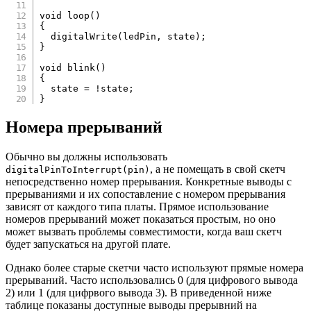
void
loop
(
)
{
digitalWrite
(
ledPin
,
 state
)
;
}
void
blink
(
)
{
  state 
=
!
state
;
}
Номера прерываний
Обычно вы должны использовать
, а не помещать в свой скетч
digitalPinToInterrupt(pin)
непосредственно номер прерывания. Конкретные выводы с
прерываниями и их сопоставление с номером прерывания
зависят от каждого типа платы. Прямое использование
номеров прерываний может показаться простым, но оно
может вызвать проблемы совместимости, когда ваш скетч
будет запускаться на другой плате.
Однако более старые скетчи часто используют прямые номера
прерываний. Часто использовались 0 (для цифрового вывода
2) или 1 (для цифрвого вывода 3). В приведенной ниже
таблице показаны доступные выводы прерывний на