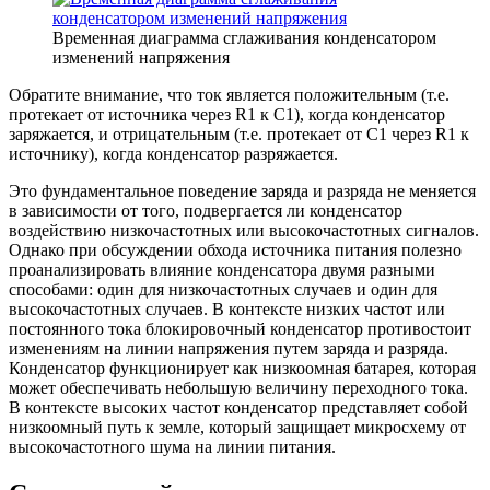
Временная диаграмма сглаживания конденсатором
изменений напряжения
Обратите внимание, что ток является положительным (т.е.
протекает от источника через R1 к C1), когда конденсатор
заряжается, и отрицательным (т.е. протекает от C1 через R1 к
источнику), когда конденсатор разряжается.
Это фундаментальное поведение заряда и разряда не меняется
в зависимости от того, подвергается ли конденсатор
воздействию низкочастотных или высокочастотных сигналов.
Однако при обсуждении обхода источника питания полезно
проанализировать влияние конденсатора двумя разными
способами: один для низкочастотных случаев и один для
высокочастотных случаев. В контексте низких частот или
постоянного тока блокировочный конденсатор противостоит
изменениям на линии напряжения путем заряда и разряда.
Конденсатор функционирует как низкоомная батарея, которая
может обеспечивать небольшую величину переходного тока.
В контексте высоких частот конденсатор представляет собой
низкоомный путь к земле, который защищает микросхему от
высокочастотного шума на линии питания.