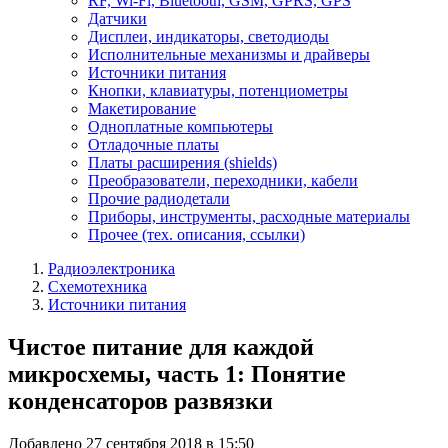
RF, Wi-Fi, Bluetooth, GSM, GPRS, GPS
Датчики
Дисплеи, индикаторы, светодиоды
Исполнительные механизмы и драйверы
Источники питания
Кнопки, клавиатуры, потенциометры
Макетирование
Одноплатные компьютеры
Отладочные платы
Платы расширения (shields)
Преобразователи, переходники, кабели
Прочие радиодетали
Приборы, инструменты, расходные материалы
Прочее (тех. описания, ссылки)
Радиоэлектроника
Схемотехника
Источники питания
Чистое питание для каждой
микросхемы, часть 1: Понятие
конденсаторов развязки
Добавлено 27 сентября 2018 в 15:50