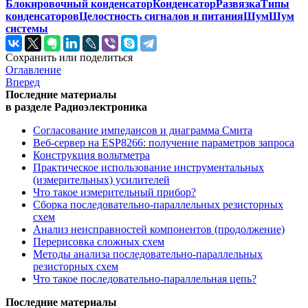
Блокировочный конденсатор
Конденсатор
Развязка
Типы
конденсаторов
Целостность сигналов и питания
Шум
Шум
системы
Сохранить или поделиться
Оглавление
Вперед
Последние материалы
в разделе Радиоэлектроника
Согласование импедансов и диаграмма Смита
Веб-сервер на ESP8266: получение параметров запроса
Конструкция вольтметра
Практическое использование инструментальных
(измерительных) усилителей
Что такое измерительный прибор?
Сборка последовательно-параллельных резисторных
схем
Анализ неисправностей компонентов (продолжение)
Перерисовка сложных схем
Методы анализа последовательно-параллельных
резисторных схем
Что такое последовательно-параллельная цепь?
Последние материалы