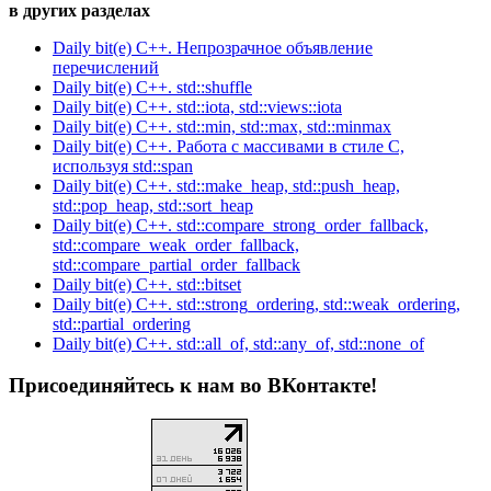
в других разделах
Daily bit(e) C++. Непрозрачное объявление
перечислений
Daily bit(e) C++. std::shuffle
Daily bit(e) C++. std::iota, std::views::iota
Daily bit(e) C++. std::min, std::max, std::minmax
Daily bit(e) C++. Работа с массивами в стиле C,
используя std::span
Daily bit(e) C++. std::make_heap, std::push_heap,
std::pop_heap, std::sort_heap
Daily bit(e) C++. std::compare_strong_order_fallback,
std::compare_weak_order_fallback,
std::compare_partial_order_fallback
Daily bit(e) C++. std::bitset
Daily bit(e) C++. std::strong_ordering, std::weak_ordering,
std::partial_ordering
Daily bit(e) C++. std::all_of, std::any_of, std::none_of
Присоединяйтесь к нам во ВКонтакте!