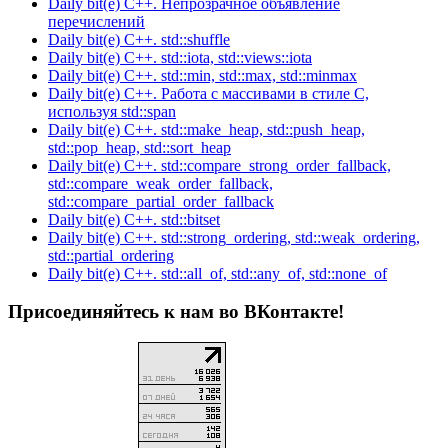
Daily bit(e) C++. Непрозрачное объявление
перечислений
Daily bit(e) C++. std::shuffle
Daily bit(e) C++. std::iota, std::views::iota
Daily bit(e) C++. std::min, std::max, std::minmax
Daily bit(e) C++. Работа с массивами в стиле C,
используя std::span
Daily bit(e) C++. std::make_heap, std::push_heap,
std::pop_heap, std::sort_heap
Daily bit(e) C++. std::compare_strong_order_fallback,
std::compare_weak_order_fallback,
std::compare_partial_order_fallback
Daily bit(e) C++. std::bitset
Daily bit(e) C++. std::strong_ordering, std::weak_ordering,
std::partial_ordering
Daily bit(e) C++. std::all_of, std::any_of, std::none_of
Присоединяйтесь к нам во ВКонтакте!