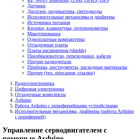
RF, Wi-Fi, Bluetooth, GSM, GPRS, GPS
Датчики
Дисплеи, индикаторы, светодиоды
Исполнительные механизмы и драйверы
Источники питания
Кнопки, клавиатуры, потенциометры
Макетирование
Одноплатные компьютеры
Отладочные платы
Платы расширения (shields)
Преобразователи, переходники, кабели
Прочие радиодетали
Приборы, инструменты, расходные материалы
Прочее (тех. описания, ссылки)
Радиоэлектроника
Цифровая электроника
Отладочные комплекты
Arduino
Работа Arduino с периферийными устройствами
Исполнительные механизмы, драйверы (работа Arduino
с периферией)
Управление серводвигателем с
помощью Arduino