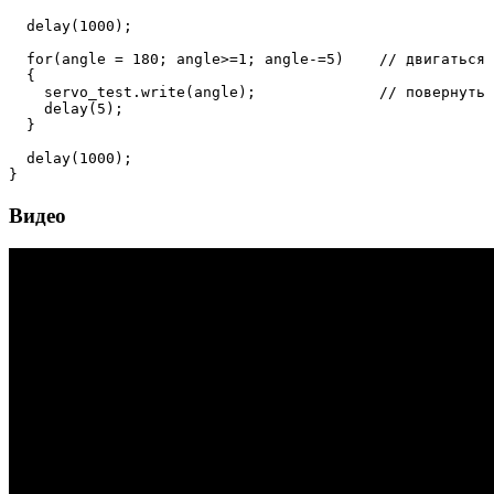
delay
(
1000
)
;
for
(
angle 
=
180
;
 angle
>=
1
;
 angle
-=
5
)
// двигаться 
{
    servo_test
.
write
(
angle
)
;
// повернуть 
delay
(
5
)
;
}
delay
(
1000
)
;
}
Видео