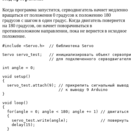
Когда программа запустится, серводвигатель начнет медленно
вращаться от положения 0 градусов к положению 180
градусов с шагом в один градус. Когда двигатель повернется
на 180 градусов, он начнет поворачиваться в
противоположном направлении, пока не вернется в исходное
положение.
#
include
<Servo.h>
// библиотека Servo
Servo servo_test
;
// инициализировать объект сервопри
// для подключенного серводвигателя
int
 angle 
=
0
;
void
setup
(
)
{
  servo_test
.
attach
(
9
)
;
// прикрепить сигнальный вывод 
// к выводу 9 Arduino
}
void
loop
(
)
{
for
(
angle 
=
0
;
 angle 
<
180
;
 angle 
+=
1
)
// двигаться 
{
    servo_test
.
write
(
angle
)
;
// повернуть 
delay
(
15
)
;
}