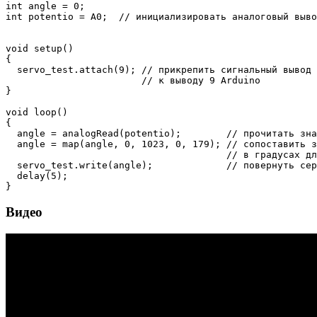
int
 angle 
=
0
;
int
 potentio 
=
 A0
;
// инициализировать аналоговый выво
void
setup
(
)
{
  servo_test
.
attach
(
9
)
;
// прикрепить сигнальный вывод 
// к выводу 9 Arduino
}
void
loop
(
)
{
  angle 
=
analogRead
(
potentio
)
;
// прочитать зн
  angle 
=
map
(
angle
,
0
,
1023
,
0
,
179
)
;
// сопоставить з
// в градусах дл
  servo_test
.
write
(
angle
)
;
// повернуть сер
delay
(
5
)
;
}
Видео