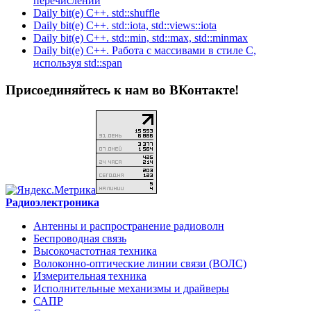
перечислений
Daily bit(e) C++. std::shuffle
Daily bit(e) C++. std::iota, std::views::iota
Daily bit(e) C++. std::min, std::max, std::minmax
Daily bit(e) C++. Работа с массивами в стиле C,
используя std::span
Присоединяйтесь к нам во ВКонтакте!
Радиоэлектроника
Антенны и распространение радиоволн
Беспроводная связь
Высокочастотная техника
Волоконно-оптические линии связи (ВОЛС)
Измерительная техника
Исполнительные механизмы и драйверы
САПР