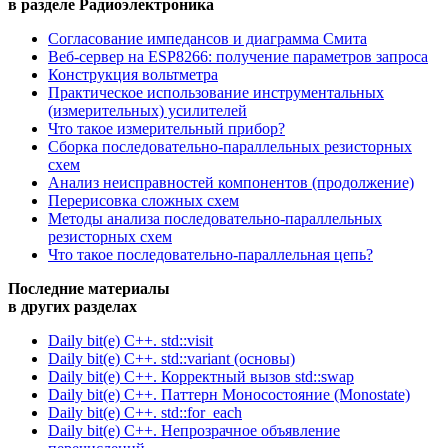
в разделе Радиоэлектроника
Согласование импедансов и диаграмма Смита
Веб-сервер на ESP8266: получение параметров запроса
Конструкция вольтметра
Практическое использование инструментальных
(измерительных) усилителей
Что такое измерительный прибор?
Сборка последовательно-параллельных резисторных
схем
Анализ неисправностей компонентов (продолжение)
Перерисовка сложных схем
Методы анализа последовательно-параллельных
резисторных схем
Что такое последовательно-параллельная цепь?
Последние материалы
в других разделах
Daily bit(e) C++. std::visit
Daily bit(e) C++. std::variant (основы)
Daily bit(e) C++. Корректный вызов std::swap
Daily bit(e) C++. Паттерн Моносостояние (Monostate)
Daily bit(e) C++. std::for_each
Daily bit(e) C++. Непрозрачное объявление