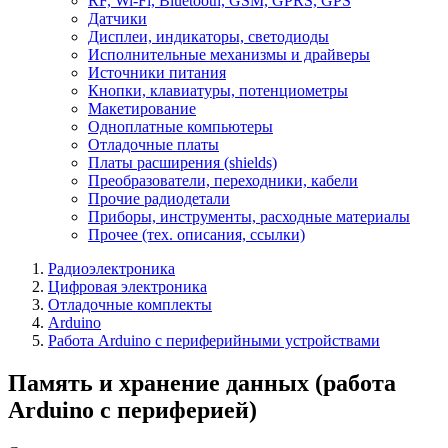
RF, Wi-Fi, Bluetooth, GSM, GPRS, GPS
Датчики
Дисплеи, индикаторы, светодиоды
Исполнительные механизмы и драйверы
Источники питания
Кнопки, клавиатуры, потенциометры
Макетирование
Одноплатные компьютеры
Отладочные платы
Платы расширения (shields)
Преобразователи, переходники, кабели
Прочие радиодетали
Приборы, инструменты, расходные материалы
Прочее (тех. описания, ссылки)
Радиоэлектроника
Цифровая электроника
Отладочные комплекты
Arduino
Работа Arduino с периферийными устройствами
Память и хранение данных (работа
Arduino с периферией)