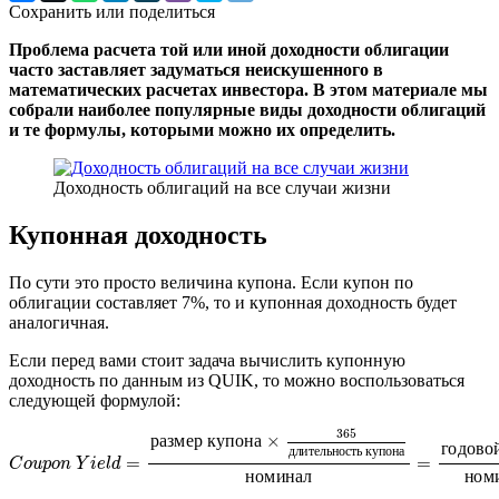
Сохранить или поделиться
Проблема расчета той или иной доходности облигации
часто заставляет задуматься неискушенного в
математических расчетах инвестора. В этом материале мы
собрали наиболее популярные виды доходности облигаций
и те формулы, которыми можно их определить.
Доходность облигаций на все случаи жизни
Купонная доходность
По сути это просто величина купона. Если купон по
облигации составляет 7%, то и купонная доходность будет
аналогичная.
Если перед вами стоит задача вычислить купонную
доходность по данным из QUIK, то можно воспользоваться
следующей формулой:
C
o
u
p
o
n
Y
i
e
l
d
=
р
а
з
м
е
р
к
у
п
о
н
а
×
365
д
л
и
т
е
л
ь
н
о
с
т
ь
к
у
п
о
н
а
н
о
м
и
н
а
л
365
р
а
з
м
е
р
к
у
п
о
н
а
×
г
о
д
о
в
о
д
л
и
т
е
л
ь
н
о
с
т
ь
к
у
п
о
н
а
=
=
C
o
u
p
o
n
Y
i
e
l
d
н
о
м
и
н
а
л
н
о
м