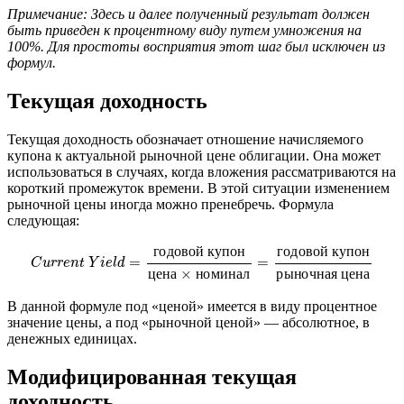
Примечание: Здесь и далее полученный результат должен
быть приведен к процентному виду путем умножения на
100%. Для простоты восприятия этот шаг был исключен из
формул.
Текущая доходность
Текущая доходность обозначает отношение начисляемого
купона к актуальной рыночной цене облигации. Она может
использоваться в случаях, когда вложения рассматриваются на
короткий промежуток времени. В этой ситуации изменением
рыночной цены иногда можно пренебречь. Формула
следующая:
C
u
r
r
e
n
t
Y
i
e
l
d
=
г
о
д
о
в
о
й
к
у
п
о
н
ц
е
н
а
×
н
о
м
и
н
а
л
=
г
о
д
о
в
о
й
к
у
п
о
н
г
о
д
о
в
о
й
к
у
п
о
н
г
о
д
о
в
о
й
к
у
п
о
н
=
=
C
u
r
r
e
n
t
Y
i
e
l
d
ц
е
н
а
×
н
о
м
и
н
а
л
р
ы
н
о
ч
н
а
я
ц
е
н
а
В данной формуле под «ценой» имеется в виду процентное
значение цены, а под «рыночной ценой» — абсолютное, в
денежных единицах.
Модифицированная текущая
доходность