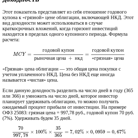
Этот показатель представляет из себя отношение годового
купона к «грязной» цене облигации, включающей НКД. Этот
вид доходности может использоваться в случае
краткосрочных вложений, когда горизонт инвестиций
находится в пределах одного купонного периода. Формула
расчета:
M
C
Y
=
г
о
д
о
в
о
й
к
у
п
о
н
р
ы
н
о
ч
н
а
я
ц
е
н
а
+
н
к
д
=
г
о
д
о
в
о
й
к
у
п
о
н
г
о
д
о
в
о
й
к
у
п
о
н
г
о
д
о
в
о
й
к
у
п
о
н
=
=
M
C
Y
р
ы
н
о
ч
н
а
я
ц
е
н
а
+
н
к
д
«
г
р
я
з
н
а
я
»
ц
е
н
а
«Грязная» цена облигации — это общая цена покупки с
учетом уплаченного НКД. Цена без НКД еще иногда
называется «чистая» цена.
Если данную доходность разделить на число дней в году (365
или 366) и умножить на число дней, которое инвестор
планирует удерживать облигацию, то можно получить
ожидаемый процент прибыли от инвестиции. На примере
ОФЗ 25083: грязная цена = 997,78 руб., годовой купон 70 руб.
(7%). Удерживать будем 35 дней.
70
997
,
78
×
100
%
×
35
365
=
7
,
02
%
×
0
,
0959
=
0
,
67
%
70
35
×
100
%
×
=
7
,
02
%
×
0
,
0959
=
0
,
67
%
997
,
78
365