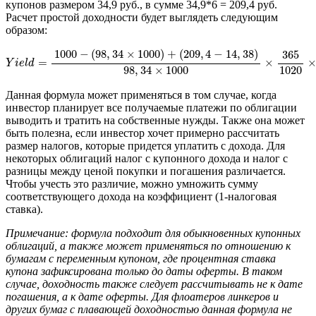
купонов размером 34,9 руб., в сумме 34,9*6 = 209,4 руб.
Расчет простой доходности будет выглядеть следующим
образом:
Y
i
e
l
d
=
1000
−
(
98
,
34
×
1000
)
+
(
209
,
4
−
14
,
38
)
98
,
34
×
1000
×
365
1020
1000
−
(
98
,
34
×
1000
)
+
(
209
,
4
−
14
,
38
)
365
=
×
Y
i
e
l
d
1020
98
,
34
×
1000
Данная формула может применяться в том случае, когда
инвестор планирует все получаемые платежи по облигации
выводить и тратить на собственные нужды. Также она может
быть полезна, если инвестор хочет примерно рассчитать
размер налогов, которые придется уплатить с дохода. Для
некоторых облигаций налог с купонного дохода и налог с
разницы между ценой покупки и погашения различается.
Чтобы учесть это различие, можно умножить сумму
соответствующего дохода на коэффициент (1-налоговая
ставка).
Примечание: формула подходит для обыкновенных купонных
облигаций, а также может применяться по отношению к
бумагам с переменным купоном, где процентная ставка
купона зафиксирована только до даты оферты. В таком
случае, доходность также следует рассчитывать не к дате
погашения, а к дате оферты. Для флоатеров линкеров и
других бумаг с плавающей доходностью данная формула не