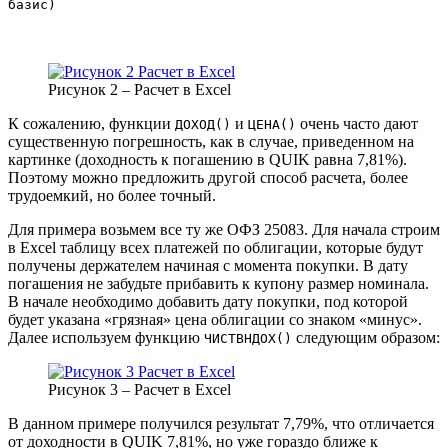
базис)
Рисунок 2 – Расчет в Excel
К сожалению, функции
и
очень часто дают
ДОХОД()
ЦЕНА()
существенную погрешность, как в случае, приведенном на
картинке (доходность к погашению в QUIK равна 7,81%).
Поэтому можно предложить другой способ расчета, более
трудоемкий, но более точный.
Для примера возьмем все ту же ОФЗ 25083. Для начала строим
в Excel таблицу всех платежей по облигации, которые будут
получены держателем начиная с момента покупки. В дату
погашения не забудьте прибавить к купону размер номинала.
В начале необходимо добавить дату покупки, под которой
будет указана «грязная» цена облигации со знаком «минус».
Далее используем функцию
следующим образом:
ЧИСТВНДОХ()
Рисунок 3 – Расчет в Excel
В данном примере получился результат 7,79%, что отличается
от доходности в QUIK 7,81%, но уже гораздо ближе к