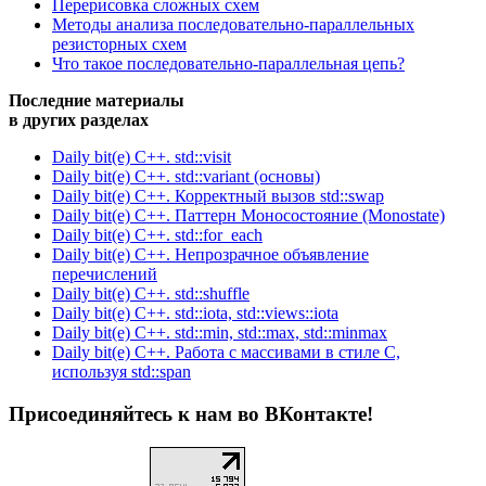
Перерисовка сложных схем
Методы анализа последовательно-параллельных
резисторных схем
Что такое последовательно-параллельная цепь?
Последние материалы
в других разделах
Daily bit(e) C++. std::visit
Daily bit(e) C++. std::variant (основы)
Daily bit(e) C++. Корректный вызов std::swap
Daily bit(e) C++. Паттерн Моносостояние (Monostate)
Daily bit(e) C++. std::for_each
Daily bit(e) C++. Непрозрачное объявление
перечислений
Daily bit(e) C++. std::shuffle
Daily bit(e) C++. std::iota, std::views::iota
Daily bit(e) C++. std::min, std::max, std::minmax
Daily bit(e) C++. Работа с массивами в стиле C,
используя std::span
Присоединяйтесь к нам во ВКонтакте!