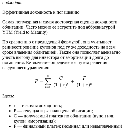
подходит.
Эффективная доходность к погашению
Самая популярная и самая достоверная оценка доходности
облигации. Часто можно ее встретить под аббревиатурой
YTM (Yield to Maturity).
По сравнению с предыдущей формулой, она учитывает
реинвестирование купонов под ту же доходность на всем
сроке владения облигацией. Также она позволяет адекватно
учесть выгоду для инвестора от амортизации долга до
погашения. Ее значение определяется путем решения
следующего уравнения:
P
=
∑
t
=
1
n
C
(
1
+
r
)
t
+
F
(
1
+
r
)
n
n
F
C
∑
=
+
P
(
1
+
)
(
1
+
)
t
n
r
r
=
1
t
Здесь:
r — искомая доходность;
P — текущая «грязная» цена облигации;
C — получаемый платеж по облигации (купон или
купон+амортизация);
F — финальный платеж (номинал или невыплаченный