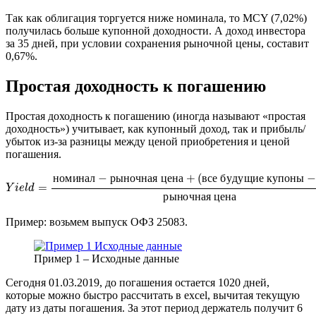
Так как облигация торгуется ниже номинала, то MCY (7,02%)
получилась больше купонной доходности. А доход инвестора
за 35 дней, при условии сохранения рыночной цены, составит
0,67%.
Простая доходность к погашению
Простая доходность к погашению (иногда называют «простая
доходность») учитывает, как купонный доход, так и прибыль/
убыток из-за разницы между ценой приобретения и ценой
погашения.
Y
i
e
l
d
=
н
о
м
и
н
а
л
−
р
ы
н
о
ч
н
а
я
ц
е
н
а
+
(
в
с
е
б
у
д
у
щ
и
е
к
у
п
о
н
ы
−
Н
К
Д
)
р
ы
н
о
м
и
н
а
л
−
р
ы
н
о
ч
н
а
я
ц
е
н
а
+
(
в
с
е
б
у
д
у
щ
и
е
к
у
п
о
н
ы
−
=
Y
i
e
l
d
р
ы
н
о
ч
н
а
я
ц
е
н
а
Пример: возьмем выпуск ОФЗ 25083.
Пример 1 – Исходные данные
Сегодня 01.03.2019, до погашения остается 1020 дней,
которые можно быстро рассчитать в excel, вычитая текущую
дату из даты погашения. За этот период держатель получит 6