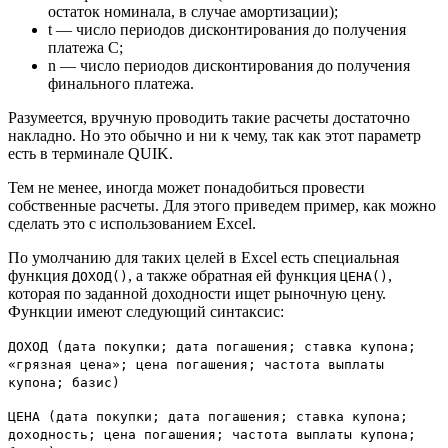
остаток номинала, в случае амортизации);
t — число периодов дисконтирования до получения
платежа С;
n — число периодов дисконтирования до получения
финального платежа.
Разумеется, вручную проводить такие расчеты достаточно
накладно. Но это обычно и ни к чему, так как этот параметр
есть в терминале QUIK.
Тем не менее, иногда может понадобиться провести
собственные расчеты. Для этого приведем пример, как можно
сделать это с использованием Excel.
По умолчанию для таких целей в Excel есть специальная
функция
, а также обратная ей функция
,
ДОХОД()
ЦЕНА()
которая по заданной доходности ищет рыночную цену.
Функции имеют следующий синтаксис:
ДОХОД (дата покупки; дата погашения; ставка купона;
«грязная цена»; цена погашения; частота выплаты
купона; базис)
ЦЕНА (дата покупки; дата погашения; ставка купона;
доходность; цена погашения; частота выплаты купона;