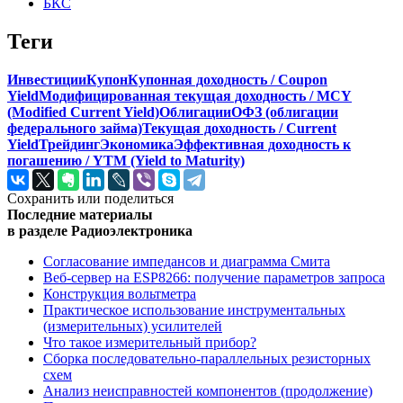
БКС
Теги
Инвестиции
Купон
Купонная доходность / Coupon
Yield
Модифицированная текущая доходность / MCY
(Modified Current Yield)
Облигации
ОФЗ (облигации
федерального займа)
Текущая доходность / Current
Yield
Трейдинг
Экономика
Эффективная доходность к
погашению / YTM (Yield to Maturity)
Сохранить или поделиться
Последние материалы
в разделе Радиоэлектроника
Согласование импедансов и диаграмма Смита
Веб-сервер на ESP8266: получение параметров запроса
Конструкция вольтметра
Практическое использование инструментальных
(измерительных) усилителей
Что такое измерительный прибор?
Сборка последовательно-параллельных резисторных
схем
Анализ неисправностей компонентов (продолжение)