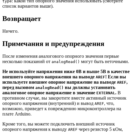
: какой тип опорного значения использовать (смотрите
type
список вариантов выше).
Возвращает
Ничего.
Примечания и предупреждения
После изменения аналогового опорного значения первые
несколько показаний от
могут быть неточными.
analogRead()
Не используйте напряжения ниже 0В и выше 5В в качестве
внешнего опорного напряжения на выводе
! Если вы
AREF
используете внешнее опорное напряжение на выводе
,
AREF
перед вызовом
вы должны установить
analogRead()
аналоговое опорное напряжение в значение
.
В
EXTERNAL
противном случае, вы закоротите вместе активный источник
опорного напряжения (внутренний) и вывод
, что,
AREF
возможно, приведет к повреждению микроконтроллера на
плате Arduino.
Кроме того, вы можете подключить внешний источник
опорного напряжения к выводу
через резистор 5 кОм,
AREF