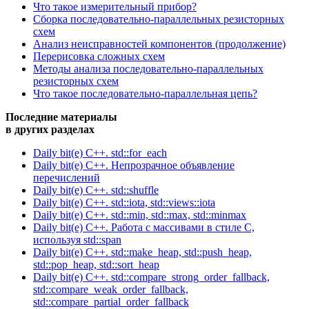
Что такое измерительный прибор?
Сборка последовательно-параллельных резисторных
схем
Анализ неисправностей компонентов (продолжение)
Перерисовка сложных схем
Методы анализа последовательно-параллельных
резисторных схем
Что такое последовательно-параллельная цепь?
Последние материалы
в других разделах
Daily bit(e) C++. std::for_each
Daily bit(e) C++. Непрозрачное объявление
перечислений
Daily bit(e) C++. std::shuffle
Daily bit(e) C++. std::iota, std::views::iota
Daily bit(e) C++. std::min, std::max, std::minmax
Daily bit(e) C++. Работа с массивами в стиле C,
используя std::span
Daily bit(e) C++. std::make_heap, std::push_heap,
std::pop_heap, std::sort_heap
Daily bit(e) C++. std::compare_strong_order_fallback,
std::compare_weak_order_fallback,
std::compare_partial_order_fallback