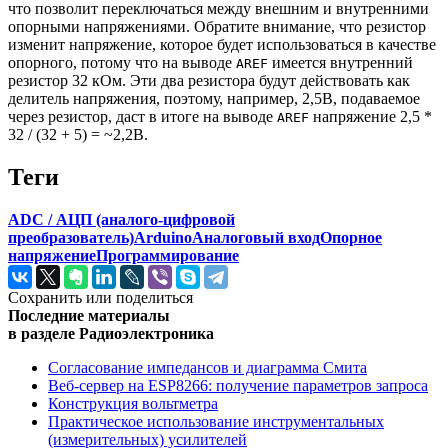
что позволит переключаться между внешним и внутренними
опорными напряжениями. Обратите внимание, что резистор
изменит напряжение, которое будет использоваться в качестве
опорного, потому что на выводе
имеется внутренний
AREF
резистор 32 кОм. Эти два резистора будут действовать как
делитель напряжения, поэтому, например, 2,5В, подаваемое
через резистор, даст в итоге на выводе
напряжение 2,5 *
AREF
32 / (32 + 5) = ~2,2В.
Теги
ADC / АЦП (аналого-цифровой
преобразователь)
Arduino
Аналоговый вход
Опорное
напряжение
Программирование
Сохранить или поделиться
Последние материалы
в разделе Радиоэлектроника
Согласование импедансов и диаграмма Смита
Веб-сервер на ESP8266: получение параметров запроса
Конструкция вольтметра
Практическое использование инструментальных
(измерительных) усилителей