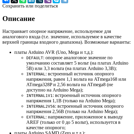
Сохранить или поделиться
Описание
Настраивает опорное напряжение, используемое для
аналогового входа (т.е. значение, используемое в качестве
верхней границы входного диапазона). Возможные варианты:
платы Arduino AVR (Uno, Mega и т.д.):
: опорное аналоговое значение по
DEFAULT
умолчанию составляет 5 вольт (на платах Arduino
5В) или 3,3 вольта (на платах Arduino 3,3В);
: встроенный источник опорного
INTERNAL
напряжения, равен 1,1 вольта на ATmega168 или
ATmega328P и 2,56 вольта на ATmega8 (не
доступно на Arduino Mega);
: встроенный источник опорного
INTERNAL1V1
напряжения 1,1В (только на Arduino Mega);
: встроенный источник опорного
INTERNAL2V56
напряжения 2,56В (только на Arduino Mega);
: напряжение, приложенное к выводу
EXTERNAL
AREF (только от 0 до 5 вольт), используется в
качестве опорного;
платы Arduino SAMD (Zero и т.д.):