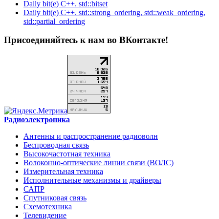
Daily bit(e) C++. std::bitset
Daily bit(e) C++. std::strong_ordering, std::weak_ordering,
std::partial_ordering
Присоединяйтесь к нам во ВКонтакте!
Радиоэлектроника
Антенны и распространение радиоволн
Беспроводная связь
Высокочастотная техника
Волоконно-оптические линии связи (ВОЛС)
Измерительная техника
Исполнительные механизмы и драйверы
САПР
Спутниковая связь
Схемотехника
Телевидение