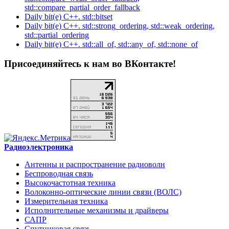
std::compare_partial_order_fallback
Daily bit(e) C++. std::bitset
Daily bit(e) C++. std::strong_ordering, std::weak_ordering,
std::partial_ordering
Daily bit(e) C++. std::all_of, std::any_of, std::none_of
Присоединяйтесь к нам во ВКонтакте!
Радиоэлектроника
Антенны и распространение радиоволн
Беспроводная связь
Высокочастотная техника
Волоконно-оптические линии связи (ВОЛС)
Измерительная техника
Исполнительные механизмы и драйверы
САПР
Спутниковая связь