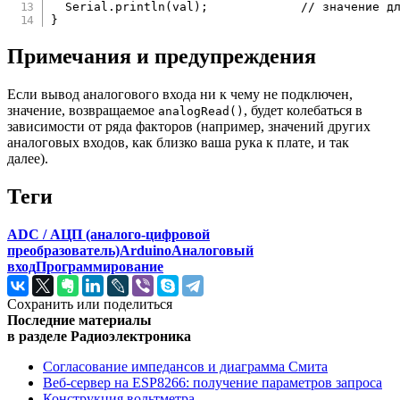
  Serial
.
println
(
val
)
;
// значение д
}
Примечания и предупреждения
Если вывод аналогового входа ни к чему не подключен,
значение, возвращаемое
, будет колебаться в
analogRead()
зависимости от ряда факторов (например, значений других
аналоговых входов, как близко ваша рука к плате, и так
далее).
Теги
ADC / АЦП (аналого-цифровой
преобразователь)
Arduino
Аналоговый
вход
Программирование
Сохранить или поделиться
Последние материалы
в разделе Радиоэлектроника
Согласование импедансов и диаграмма Смита
Веб-сервер на ESP8266: получение параметров запроса
Конструкция вольтметра