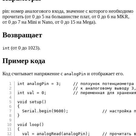
pin: номер аналогового входа, значение с которого необходимо
прочитать (от 0 до 5 на большинстве плат, от 0 до 6 на MKR,
от 0 до 7 на Mini и Nano, от 0 до 15 на Mega).
Возвращает
(от 0 до 1023).
int
Пример кода
Код считывает напряжение с
и отображает его.
analogPin
int
 analogPin 
=
3
;
// ползунок потенциометра
// к аналоговому выводу 3
int
 val 
=
0
;
// переменная для хранени
void
setup
(
)
{
  Serial
.
begin
(
9600
)
;
// настройка 
}
void
loop
(
)
{
  val 
=
analogRead
(
analogPin
)
;
// прочитать 