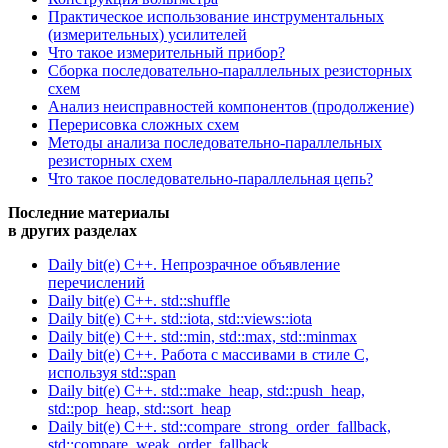
Практическое использование инструментальных
(измерительных) усилителей
Что такое измерительный прибор?
Сборка последовательно-параллельных резисторных
схем
Анализ неисправностей компонентов (продолжение)
Перерисовка сложных схем
Методы анализа последовательно-параллельных
резисторных схем
Что такое последовательно-параллельная цепь?
Последние материалы
в других разделах
Daily bit(e) C++. Непрозрачное объявление
перечислений
Daily bit(e) C++. std::shuffle
Daily bit(e) C++. std::iota, std::views::iota
Daily bit(e) C++. std::min, std::max, std::minmax
Daily bit(e) C++. Работа с массивами в стиле C,
используя std::span
Daily bit(e) C++. std::make_heap, std::push_heap,
std::pop_heap, std::sort_heap
Daily bit(e) C++. std::compare_strong_order_fallback,
std::compare_weak_order_fallback,