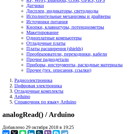
RF, Wi-Fi, Bluetooth, GSM, GPRS, GPS
Датчики
Дисплеи, индикаторы, светодиоды
Исполнительные механизмы и драйверы
Источники питания
Кнопки, клавиатуры, потенциометры
Макетирование
Одноплатные компьютеры
Отладочные платы
Платы расширения (shields)
Преобразователи, переходники, кабели
Прочие радиодетали
Приборы, инструменты, расходные материалы
Прочее (тех. описания, ссылки)
Радиоэлектроника
Цифровая электроника
Отладочные комплекты
Arduino
Справочник по языку Arduino
analogRead() / Arduino
Добавлено 29 октября 2018 в 19:25