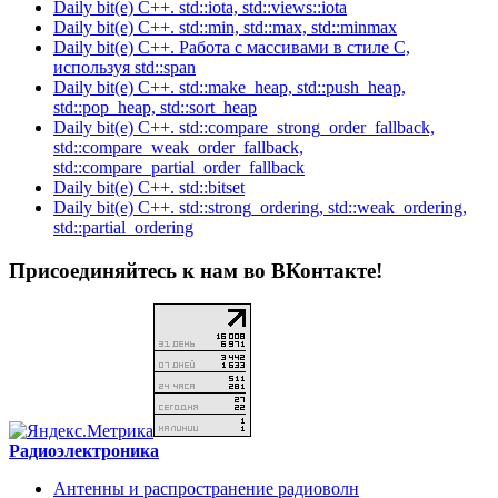
Daily bit(e) C++. std::iota, std::views::iota
Daily bit(e) C++. std::min, std::max, std::minmax
Daily bit(e) C++. Работа с массивами в стиле C,
используя std::span
Daily bit(e) C++. std::make_heap, std::push_heap,
std::pop_heap, std::sort_heap
Daily bit(e) C++. std::compare_strong_order_fallback,
std::compare_weak_order_fallback,
std::compare_partial_order_fallback
Daily bit(e) C++. std::bitset
Daily bit(e) C++. std::strong_ordering, std::weak_ordering,
std::partial_ordering
Присоединяйтесь к нам во ВКонтакте!
Радиоэлектроника
Антенны и распространение радиоволн