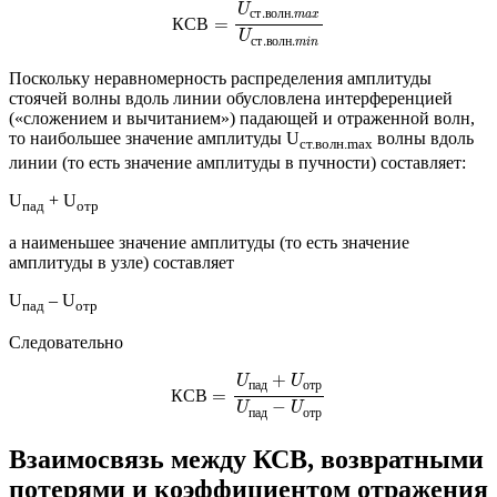
К
С
В
=
U
с
т
.
в
о
л
н
.
m
a
x
U
с
т
.
в
о
л
н
.
m
i
n
U
с
т
.
в
о
л
н
.
m
a
x
К
С
В
=
U
с
т
.
в
о
л
н
.
m
i
n
Поскольку неравномерность распределения амплитуды
стоячей волны вдоль линии обусловлена интерференцией
(«сложением и вычитанием») падающей и отраженной волн,
то наибольшее значение амплитуды U
волны вдоль
ст.волн.max
линии (то есть значение амплитуды в пучности) составляет:
U
+ U
пад
отр
а наименьшее значение амплитуды (то есть значение
амплитуды в узле) составляет
U
– U
пад
отр
Следовательно
К
С
В
=
U
п
а
д
+
U
о
т
р
U
п
а
д
−
U
о
т
р
+
U
U
п
а
д
о
т
р
К
С
В
=
−
U
U
п
а
д
о
т
р
Взаимосвязь между КСВ, возвратными
потерями и коэффициентом отражения