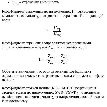
P
– отраженная мощность.
отр
Коэффициент отражения по напряжению, Γ – отношение
комплексных амплитуд напряжений отраженной и падающей
волн.
Γ
=
U
о
т
р
U
п
а
д
U
о
т
р
Γ
=
U
п
а
д
Коэффициент отражения определяется комплексными
сопротивлениями нагрузки Z
и источника Z
:
нагр
ист
Γ
=
Z
н
а
г
р
−
Z
и
с
т
Z
н
а
г
р
+
Z
и
с
т
−
Z
Z
н
а
г
р
и
с
т
Γ
=
+
Z
Z
н
а
г
р
и
с
т
Обратите внимание, что отрицательный коэффициент
отражения означает, что отраженная волна сдвигается по фазе
на 180°.
Коэффициент стоячей волны (КСВ, КСВН, коэффициент
стоячей волны по напряжению, SWR, VSWR) – отношение
наибольшего значения амплитуды напряжения стоячей волны
к наименьшему.