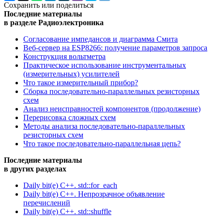
Сохранить или поделиться
Последние материалы
в разделе Радиоэлектроника
Согласование импедансов и диаграмма Смита
Веб-сервер на ESP8266: получение параметров запроса
Конструкция вольтметра
Практическое использование инструментальных
(измерительных) усилителей
Что такое измерительный прибор?
Сборка последовательно-параллельных резисторных
схем
Анализ неисправностей компонентов (продолжение)
Перерисовка сложных схем
Методы анализа последовательно-параллельных
резисторных схем
Что такое последовательно-параллельная цепь?
Последние материалы
в других разделах
Daily bit(e) C++. std::for_each
Daily bit(e) C++. Непрозрачное объявление
перечислений
Daily bit(e) C++. std::shuffle