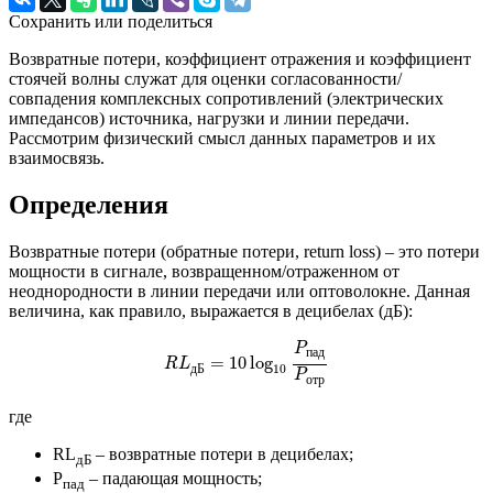
Сохранить или поделиться
Возвратные потери, коэффициент отражения и коэффициент
стоячей волны служат для оценки согласованности/
совпадения комплексных сопротивлений (электрических
импедансов) источника, нагрузки и линии передачи.
Рассмотрим физический смысл данных параметров и их
взаимосвязь.
Определения
Возвратные потери (обратные потери, return loss) – это потери
мощности в сигнале, возвращенном/отраженном от
неоднородности в линии передачи или оптоволокне. Данная
величина, как правило, выражается в децибелах (дБ):
R
L
д
Б
=
10
log
10
P
п
а
д
P
о
т
р
P
п
а
д
=
10
log
R
L
д
Б
10
P
о
т
р
где
RL
– возвратные потери в децибелах;
дБ
P
– падающая мощность;
пад