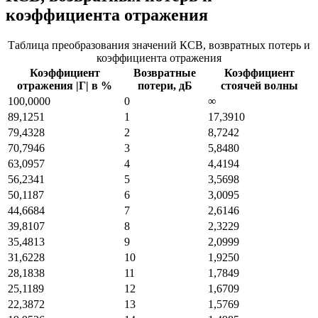
коэффициента отражения
Таблица преобразования значений КСВ, возвратных потерь и
коэффициента отражения
Коэффициент
Возвратные
Коэффициент
отражения |Γ| в %
потери, дБ
стоячей волны
100,0000
0
∞
89,1251
1
17,3910
79,4328
2
8,7242
70,7946
3
5,8480
63,0957
4
4,4194
56,2341
5
3,5698
50,1187
6
3,0095
44,6684
7
2,6146
39,8107
8
2,3229
35,4813
9
2,0999
31,6228
10
1,9250
28,1838
11
1,7849
25,1189
12
1,6709
22,3872
13
1,5769