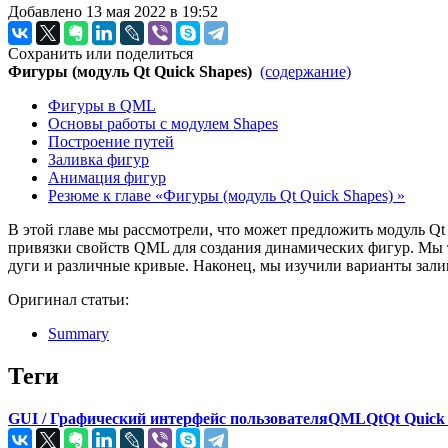
Добавлено 13 мая 2022 в 19:52
Сохранить или поделиться
Фигуры (модуль Qt Quick Shapes)
(содержание)
Фигуры в QML
Основы работы с модулем Shapes
Построение путей
Заливка фигур
Анимация фигур
Резюме к главе «Фигуры (модуль Qt Quick Shapes) »
В этой главе мы рассмотрели, что может предложить модуль Qt
привязки свойств QML для создания динамических фигур. Мы т
дуги и различные кривые. Наконец, мы изучили варианты зали
Оригинал статьи:
Summary
Теги
GUI / Графический интерфейс пользователя
QML
Qt
Qt Quick