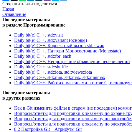
Сохранить или поделиться
Назад
Оглавление
Последние материалы
в разделе Программирование
Daily bit(e) C++. std::visit
Daily bit(e) C++. std::variant (основы)
Daily bit(e) C++. Корректный вызов std::swap
Daily bit(e) C++. Паттерн Моносостояние (Monostate)
Daily bit(e) C++. std::for_each
Daily bit(e) C++. Непрозрачное объявление перечислений
Daily bit(e) C++. std::shuffle
Daily bit(e) C++. std::iota, std::views::iota
Daily bit(e) C++. std::min, std::max, std::minmax
Daily bit(e) C++. Работа с массивами в стиле C, используя s
Последние материалы
в других разделах
Как в Git изменить файлы в старом (не последнем) комми
Вопросы/ответы для подготовки к экзамену по охране тр
Вопросы/ответы для подготовки к экзамену по электробе
Вопросы/ответы для подготовки к экзамену по электробе
8.2 Настройка Git – Атрибуты Git