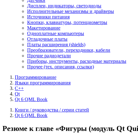
Датчики
Дисплеи, индикаторы, светодиоды
Исполнительные механизмы и драйверы
Источники питания
Кнопки, клавиатуры, потенциометры
Макетирование
Одноплатные компьютеры
Отладочные платы
Платы расширения (shields)
Преобразователи, переходники, кабели
Прочие радиодетали
Приборы, инструменты, расходные материалы
Прочее (тех. описания, ссылки)
Программирование
Языки программирования
C++
Qt
Qt 6 QML Book
Книги / руководства / серии статей
Qt 6 QML Book
Резюме к главе «Фигуры (модуль Qt Qui