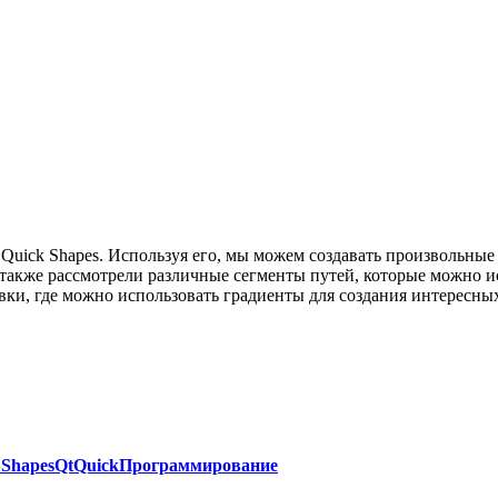
 Quick Shapes. Используя его, мы можем создавать произвольны
акже рассмотрели различные сегменты путей, которые можно исп
вки, где можно использовать градиенты для создания интересны
 Shapes
QtQuick
Программирование