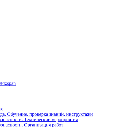
td::span
те
уда. Обучение, проверка знаний, инструктажи
зопасности. Технические мероприятия
зопасности. Организация работ