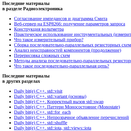
Последние материалы
в разделе Радиоэлектроника
Согласование импедансов и диаграмма Смита
Веб-сервер на ESP8266: получение параметров запроса
Конструкция вольтметра
Практическое использование инструментальных (измери
Что такое измерительный прибор?
Сборка последовательно-параллельных резисторных схем
Анализ неисправностей компонентов (продолжение)
Перерисовка сложных схем
Методы анализа последовательно-параллельных резисто
Что такое последовательно-параллельная цепь?
Последние материалы
в других разделах
Daily bit(e) C++. std::visit
Daily bit(e) C++. std::variant (основы)
Daily bit(e) C++. Корректный вызов std::swap
Daily bit(e) C++. Паттерн Моносостояние (Monostate)
Daily bit(e) C++. std::for_each
Daily bit(e) C++. Непрозрачное объявление перечислений
Daily bit(e) C++. std::shuffle
Daily bit(e) C++. std::iota, std::views::iota