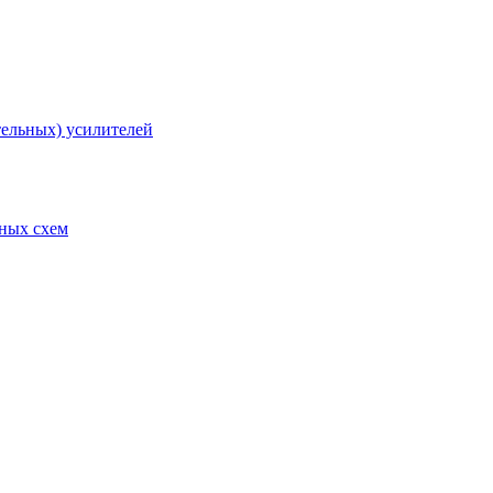
тельных) усилителей
рных схем