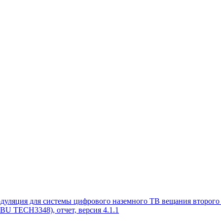
модуляция для системы цифрового наземного ТВ вещания второг
U TECH3348), отчет, версия 4.1.1