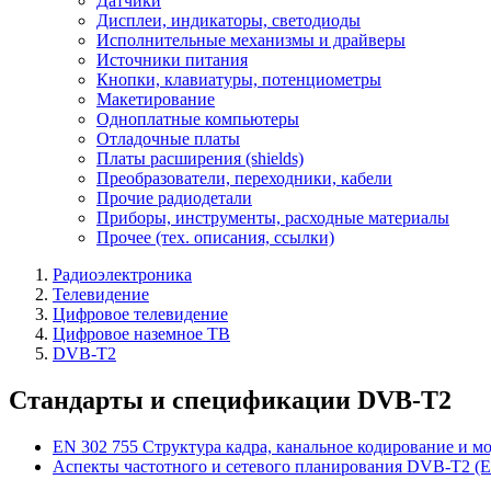
Датчики
Дисплеи, индикаторы, светодиоды
Исполнительные механизмы и драйверы
Источники питания
Кнопки, клавиатуры, потенциометры
Макетирование
Одноплатные компьютеры
Отладочные платы
Платы расширения (shields)
Преобразователи, переходники, кабели
Прочие радиодетали
Приборы, инструменты, расходные материалы
Прочее (тех. описания, ссылки)
Радиоэлектроника
Телевидение
Цифровое телевидение
Цифровое наземное ТВ
DVB-T2
Стандарты и спецификации DVB-T2
EN 302 755 Структура кадра, канальное кодирование и 
Аспекты частотного и сетевого планирования DVB-T2 (EB