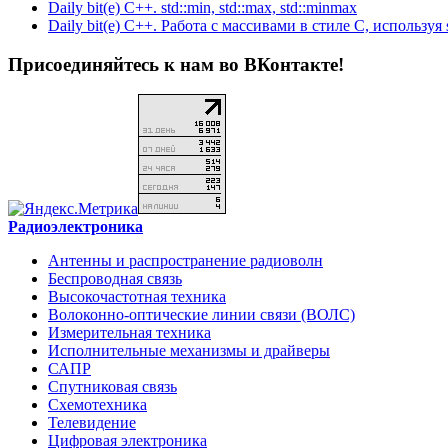
Daily bit(e) C++. std::min, std::max, std::minmax
Daily bit(e) C++. Работа с массивами в стиле C, используя s
Присоединяйтесь к нам во ВКонтакте!
Радиоэлектроника
Антенны и распространение радиоволн
Беспроводная связь
Высокочастотная техника
Волоконно-оптические линии связи (ВОЛС)
Измерительная техника
Исполнительные механизмы и драйверы
САПР
Спутниковая связь
Схемотехника
Телевидение
Цифровая электроника