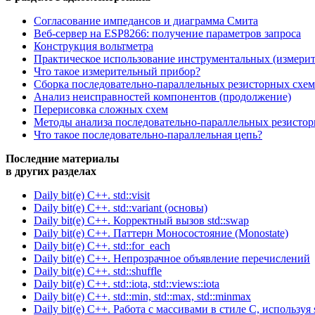
Согласование импедансов и диаграмма Смита
Веб-сервер на ESP8266: получение параметров запроса
Конструкция вольтметра
Практическое использование инструментальных (измери
Что такое измерительный прибор?
Сборка последовательно-параллельных резисторных схем
Анализ неисправностей компонентов (продолжение)
Перерисовка сложных схем
Методы анализа последовательно-параллельных резисто
Что такое последовательно-параллельная цепь?
Последние материалы
в других разделах
Daily bit(e) C++. std::visit
Daily bit(e) C++. std::variant (основы)
Daily bit(e) C++. Корректный вызов std::swap
Daily bit(e) C++. Паттерн Моносостояние (Monostate)
Daily bit(e) C++. std::for_each
Daily bit(e) C++. Непрозрачное объявление перечислений
Daily bit(e) C++. std::shuffle
Daily bit(e) C++. std::iota, std::views::iota
Daily bit(e) C++. std::min, std::max, std::minmax
Daily bit(e) C++. Работа с массивами в стиле C, используя s