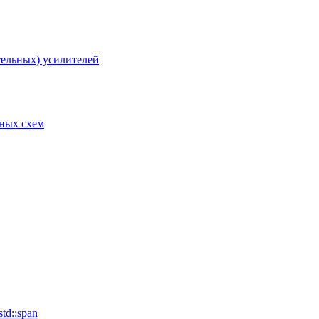
тельных) усилителей
рных схем
td::span