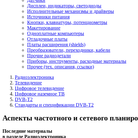
Датчики
Дисплеи, индикаторы, светодиоды
Исполнительные механизмы и драйверы
Источники питания
Кнопки, клавиатуры, потенциометры
Макетирование
Одноплатные компьютеры
Отладочные платы
Платы расширения (shields)
Преобразователи, переходники, кабели
Прочие радиодетали
Приборы, инструменты, расходные материалы
Прочее (тех. описания, ссылки)
Радиоэлектроника
Телевидение
Цифровое телевидение
Цифровое наземное ТВ
DVB-T2
Стандарты и спецификации DVB-T2
Аспекты частотного и сетевого планиро
Последние материалы
в разделе Радиоэлектроника