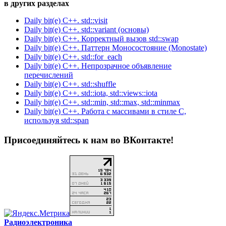
в других разделах
Daily bit(e) C++. std::visit
Daily bit(e) C++. std::variant (основы)
Daily bit(e) C++. Корректный вызов std::swap
Daily bit(e) C++. Паттерн Моносостояние (Monostate)
Daily bit(e) C++. std::for_each
Daily bit(e) C++. Непрозрачное объявление
перечислений
Daily bit(e) C++. std::shuffle
Daily bit(e) C++. std::iota, std::views::iota
Daily bit(e) C++. std::min, std::max, std::minmax
Daily bit(e) C++. Работа с массивами в стиле C,
используя std::span
Присоединяйтесь к нам во ВКонтакте!
Радиоэлектроника