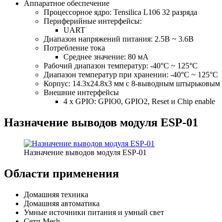
Аппаратное обеспечение
Процессорное ядро: Tensilica L106 32 разряда
Периферийные интерфейсы:
UART
Диапазон напряжений питания: 2.5В ~ 3.6В
Потребление тока
Среднее значение: 80 мA
Рабочий диапазон температур: -40°C ~ 125°C
Диапазон температур при хранении: -40°C ~ 125°C
Корпус: 14.3x24.8x3 мм с 8-выводным штырьковым
Внешние интерфейсы
4 x GPIO: GPIO0, GPIO2, Reset и Chip enable
Назначение выводов модуля ESP-01
Назначение выводов модуля ESP-01
Области применения
Домашняя техника
Домашняя автоматика
Умные источники питания и умный свет
Сети Mesh