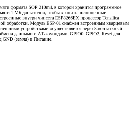
амяти формата SOP-210mil, в которой хранится программное
амяти 1 МБ достаточно, чтобы хранить полноценные
троенные внутри чипсета ESP8266EX процессор Tensilica
ьной обработки. Модуль ESP-01 снабжен встроенным кварцевым
внешними устройствами осуществляется через 8-контаткный
бмена данными и АТ-командами, GPIO0, GPIO2, Reset для
д GND (земля) и Питание.