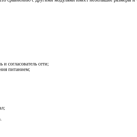
 и согласователь сети;
ния питанием;
л;
.