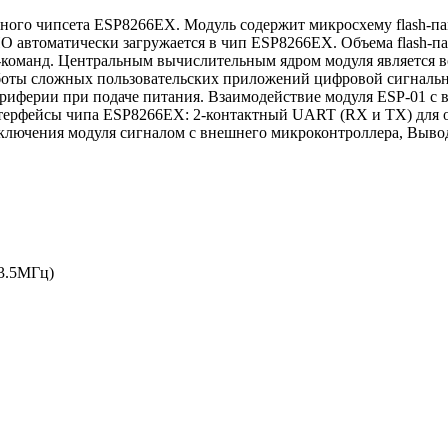
лярного чипсета ESP8266EX. Модуль содержит микросхему flash-п
О автоматически загружается в чип ESP8266EX. Объема flash-п
оманд. Центральным вычислительным ядром модуля является вс
работы сложных пользовательских приложений цифровой сигнал
риферии при подаче питания. Взаимодействие модуля ESP-01 с 
терфейсы чипа ESP8266EX: 2-контактный UART (RX и TX) для о
отключения модуля сигналом с внешнего микроконтроллера, Выво
3.5МГц)