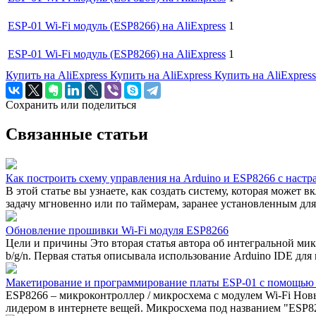
ESP-01 Wi-Fi модуль (ESP8266) на AliExpress
1
ESP-01 Wi-Fi модуль (ESP8266) на AliExpress
1
Купить на AliExpress
Купить на AliExpress
Купить на AliExpres
Сохранить или поделиться
Связанные статьи
Как построить схему управления на Arduino и ESP8266 с наст
В этой статье вы узнаете, как создать систему, которая може
задачу мгновенно или по таймерам, заранее установленным дл
Обновление прошивки Wi-Fi модуля ESP8266
Цели и причины Это вторая статья автора об интегральной м
b/g/n. Первая статья описывала использование Arduino IDE для
Макетирование и программирование платы ESP-01 с помощью 
ESP8266 – микроконтроллер / микросхема с модулем Wi-Fi Но
лидером в интернете вещей. Микросхема под названием "ESP826