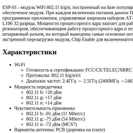
ESP-01 - модуль WiFi 802.11 b/g/n, построенный на базе попу
обеспечение модуля. При каждом включении питания данное П
программные приложения, управляемые широким набором АТ-к
L106 32 разряда. Мощности процессорного ядра хватает для 
резонатором, обеспечивающим работу процессорного ядра и пе
штырьковый разъем, на который выведены самые основные ин
экстренной перезагрузки модуля, Chip Enable для включения/
Характеристики
Wi-Fi
Готовность к сертификации: FCC/CE/TELEC/SRRC
Протоколы: 802.11 b/g/n/e/i
Диапазон частот: 2.4ГГц ～ 2.5ГГц (2400MГц ～248
Мощность передатчика
802.11 b: +20 дБм
802.11 g: +17 дБм
802.11 n: +14 дБм
Чувствительность приемника
802.11 b: -91 дБм (11 Мбит/с)
802.11 g: -75 дБм (54 Мбит/с)
802.11 n: -72 дБм (MCS7)
Варианты антенны: PCB (дорожка на плате)