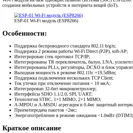
создания мобильных устройств и интернета вещей (IoT).
ESP-01 Wi-Fi модуль (ESP8266)
Особенности:
Поддержка беспроводного стандарта 802.11 b/g/n;
Поддержка 2 режима работы Wi-Fi Direct (P2P), soft-AP;
Интегрирован стек протокол TCP/IP;
Интегрированы TR переключатель, балун, LNA, усилитель
Интегрированы PLLs, регуляторы, DCXO и блок управле
Выходная мощность в режиме 802.11b: +19.5dBm;
Поддержка подключения нескольких TCP Client;
Ток утечки при отключение питания < 10 мкА;
Интегрирован 32-бит микроконтроллер;
Интерфейсы SDIO 1.1/2.0, SPI, UART;
Технология STBC, 1×1 MIMO, 2×1 MIMO;
A-MPDU и A-MSDU агрегация и 0.4мс защитный интерва
Прием/передача пакетов <2мс;
Энергопотребление в режиме ожидания <1.0мВт (DTIM3)
Краткое описание