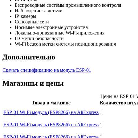
Беспроводные системы промышленного контроля
Наблюдение за детьми
IP-камеры
Сенсорные сети
Носимые электронные устройства
Локально-привязанные Wi-Fi-приложения
ID-метки безопасности
Wi-Fi beacon метки системы позиционирования
Дополнительно
Скачать спецификацию на модуль ESP-01
Магазины и цены
Цены на ESP-01 W
Товар в магазине
Количество штук
ESP-01 Wi-Fi модуль (ESP8266) на AliExpress
1
ESP-01 Wi-Fi модуль (ESP8266) на AliExpress
1
ESP-01 Wi-Fi модуль (ESP8266) на AliExpress
1