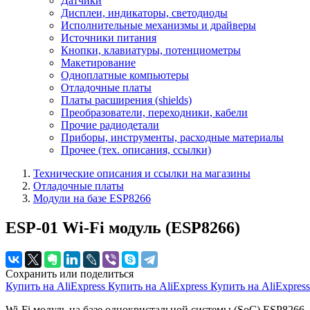
Датчики
Дисплеи, индикаторы, светодиоды
Исполнительные механизмы и драйверы
Источники питания
Кнопки, клавиатуры, потенциометры
Макетирование
Одноплатные компьютеры
Отладочные платы
Платы расширения (shields)
Преобразователи, переходники, кабели
Прочие радиодетали
Приборы, инструменты, расходные материалы
Прочее (тех. описания, ссылки)
Технические описания и ссылки на магазины
Отладочные платы
Модули на базе ESP8266
ESP-01 Wi-Fi модуль (ESP8266)
Сохранить или поделиться
Купить на AliExpress
Купить на AliExpress
Купить на AliExpres
Wi-Fi модуль на базе однокристальной системы (SoC) ESP8266