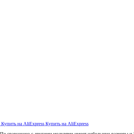
s
Купить на AliExpress
Купить на AliExpress
. По сравнению с другими модулями имеет небольшие размеры и